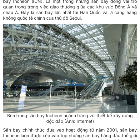
bay Incheon (ICN). Là một trong những sân bay đóng vai trò
quan trọng trong việc giao thương giữa các khu vực Đông Á và
châu Á. Đây là sân bay lớn nhất tại Hàn Quốc và là cảng hàng
không quốc tế chính của thủ đô Seoul.
Bên trong sân bay Incheon hoành tráng với thiết kế xây dựng
độc đáo (Ảnh: Internet)
Sân bay chính thức đưa vào hoạt động từ năm 2001, sân bay
Incheon luôn được xếp vào top những sân bay hàng đầu thế giới