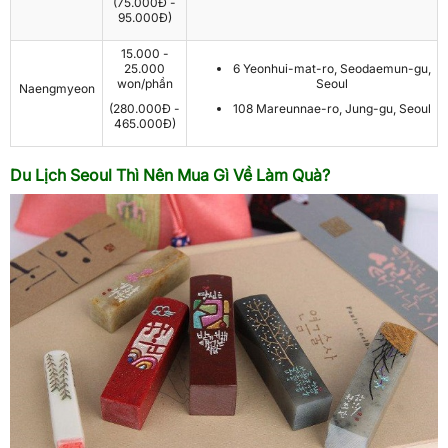
(75.000Đ -
95.000Đ)
15.000 -
25.000
6 Yeonhui-mat-ro, Seodaemun-gu,
won/phần
Seoul
Naengmyeon
(280.000Đ -
108 Mareunnae-ro, Jung-gu, Seoul
465.000Đ)
Du Lịch Seoul Thì Nên Mua Gì Về Làm Quà?