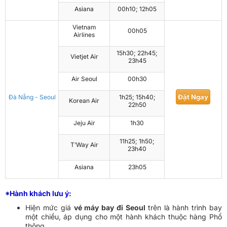
Asiana
00h10; 12h05
Vietnam
00h05
Airlines
15h30; 22h45;
Vietjet Air
23h45
Air Seoul
00h30
Đặt Ngay
Đà Nẵng - Seoul
1h25; 15h40;
Korean Air
22h50
Jeju Air
1h30
11h25; 1h50;
T’Way Air
23h40
Asiana
23h05
*Hành khách lưu ý:
Hiện mức giá
vé máy bay đi Seoul
trên là hành trình bay
một chiều, áp dụng cho một hành khách thuộc hàng Phổ
thông.