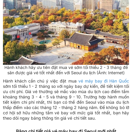
Hành khách hãy ưu tiên đặt mua vé sớm tối thiểu 2 - 3 tháng để
săn được giá vé tốt nhất đến với Seoul du lịch (Ảnh: Internet)
Hành khách cần chú ý việc đặt mua
vé máy bay đi Hàn Quốc
sớm tối thiểu 1 - 2 tháng so với ngày bay dự kiến, để tiết kiệm tối
ưu chi phí. Giá vé thường sẽ mắc vào mùa du lịch cao điểm tầm
khoảng tháng 3 - 4 - 5 và tháng 9 - 10. Trường hợp hành muốn
tiết kiệm chi phí nhất, thì bạn có thể đến Seoul vào mùa du lịch
thấp điểm vào các tháng 12 - tháng 2 hàng năm. Để không bỏ lỡ
cơ hội sở hữu những tấm vé bay với mức giá tốt nhất, bạn hãy
theo dõi ngay bảng thông tin giá vé chi tiết sau.
Bảng chi tiết giá vé máy bay đi Seoul mới nhất