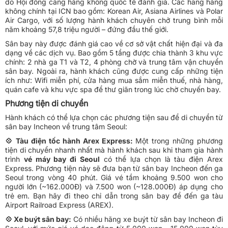
do Hội đồng cảng hàng không quốc tế đánh giá. Các hãng hàng
không chính tại ICN bao gồm: Korean Air, Asiana Airlines và Polar
Air Cargo, với số lượng hành khách chuyên chở trung bình mỗi
năm khoảng 57,8 triệu người – đứng đầu thế giới.
Sân bay này được đánh giá cao về cơ sở vật chất hiện đại và đa
dạng về các dịch vụ. Bao gồm 5 tầng được chia thành 3 khu vực
chính: 2 nhà ga T1 và T2, 4 phòng chờ và trung tâm vận chuyển
sân bay. Ngoài ra, hành khách cũng được cung cấp những tiện
ích như: Wifi miễn phí, cửa hàng mua sắm miễn thuế, nhà hàng,
quán cafe và khu vực spa để thư giãn trong lúc chờ chuyến bay.
Phương tiện di chuyển
Hành khách có thể lựa chọn các phương tiện sau để di chuyển từ
sân bay Incheon về trung tâm Seoul:
💠 Tàu điện tốc hành Arex Express:
Một trong những phương
tiện di chuyển nhanh nhất mà hành khách sau khi tham gia hành
trình
vé máy bay đi Seoul
có thể lựa chọn là tàu điện Arex
Express. Phương tiện này sẽ đưa bạn từ sân bay Incheon đến ga
Seoul trong vòng 40 phút. Giá vé tầm khoảng 9.500 won cho
người lớn (~162.000Đ) và 7.500 won (~128.000Đ) áp dụng cho
trẻ em. Bạn hãy đi theo chỉ dẫn trong sân bay để đến ga tàu
Airport Railroad Express (AREX).
💠 Xe buýt sân bay:
Có nhiều hãng xe buýt từ sân bay Incheon đi