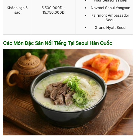
Four Seasons Hotel
Khách sạn 5
5.500.000Đ -
Novotel Seoul Yongsan
sao
15.750.000Đ
Fairmont Ambassador
Seoul
Grand Hyatt Seoul
Các Món Đặc Sản Nổi Tiếng Tại Seoul Hàn Quốc