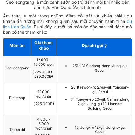
Seolleongtang là món canh sườn bò trứ danh mỗi khi nhắc đến
ẩm thực Hàn Quốc (Ảnh: Internet)
Ẩm thực là một trong những điểm nổi bật và khiến nhiều du
khách ấn tượng mãi không quên sau mỗi chuyến hành trình
du
lịch Hàn Quốc
. Dưới đây là một số món ăn đặc sản nổi tiếng mà
bạn có thể tham khảo:
Giá tham
Món ăn
Địa chỉ gợi ý
khảo
12.000 -
15.000 won
251-131 Sindang-dong, Jung-gu,
Seolleongtang
Seoul
( 225.000Đ -
280.000Đ)
26, Itaewon-ro 27ga-gil, Yongsan-
12.000
gu, Seoul
won/phần
Bibimbap
71 Toegye-ro 20-gil, Namsandong
( 225.000Đ)
2-ga, Jung-gu 1F, Hannam
Building, Seoul
4.000 -
5.000
15, Jong-ro 12-gil, Jongno-gu,
won/phần
Tokbokki
Seoul