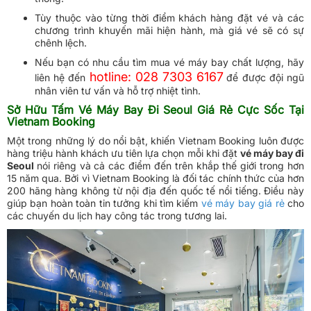
Tùy thuộc vào từng thời điểm khách hàng đặt vé và các
chương trình khuyến mãi hiện hành, mà giá vé sẽ có sự
chênh lệch.
Nếu bạn có nhu cầu tìm mua vé máy bay chất lượng, hãy
hotline: 028 7303 6167
liên hệ đến
để được đội ngũ
nhân viên tư vấn và hỗ trợ nhiệt tình.
Sở Hữu Tấm Vé Máy Bay Đi Seoul Giá Rẻ Cực Sốc Tại
Vietnam Booking
Một trong những lý do nổi bật, khiến Vietnam Booking luôn được
hàng triệu hành khách ưu tiên lựa chọn mỗi khi đặt
vé máy bay đi
Seoul
nói riêng và cả các điểm đến trên khắp thế giới trong hơn
15 năm qua. Bởi vì Vietnam Booking là đối tác chính thức của hơn
200 hãng hàng không từ nội địa đến quốc tế nổi tiếng. Điều này
giúp bạn hoàn toàn tin tưởng khi tìm kiếm
vé máy bay giá rẻ
cho
các chuyến du lịch hay công tác trong tương lai.