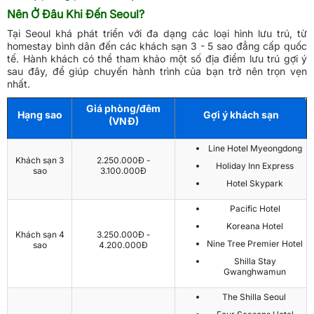
Nên Ở Đâu Khi Đến Seoul?
Tại Seoul khá phát triển với đa dạng các loại hình lưu trú, từ
homestay bình dân đến các khách sạn 3 - 5 sao đẳng cấp quốc
tế. Hành khách có thể tham khảo một số địa điểm lưu trú gợi ý
sau đây, để giúp chuyến hành trình của bạn trở nên trọn vẹn
nhất.
Giá phòng/đêm
Hạng sao
Gợi ý khách sạn
(VNĐ)
Line Hotel Myeongdong
Khách sạn 3
2.250.000Đ -
Holiday Inn Express
sao
3.100.000Đ
Hotel Skypark
Pacific Hotel
Koreana Hotel
Khách sạn 4
3.250.000Đ -
Nine Tree Premier Hotel
sao
4.200.000Đ
Shilla Stay
Gwanghwamun
The Shilla Seoul