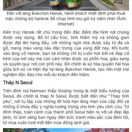
Đến với làng Bukchon Hanok, hành khách nhất định phải thuê
mặc những bộ hanbok để chụp hình lưu giữ kỷ niệm nhé! (Ảnh:
Internet)
Kiến trúc Hanok rất chú trọng đến đặc điểm địa hình nơi chúng
được xây dựng. Bố trí cấu trúc, tính thẩm mỹ và không gian
được đặt lên hàng đầu, với những ngôi nhà được xây từ đá và
gỗ, mang màu vàng nâu đặc trưng của vùng đất này. Khi bước
vào làng cổ Hanok, bạn sẽ không chỉ bị cuốn hút bởi vẻ đẹp cổ
kính của nơi này mà còn cảm nhận được sự phồn hoa, giàu sang
và quyền quý nơi con phố này. Đó chính là sự hòa quyện hài hòa
giữa lịch sử và hiện đại tại làng Bukchon Hanok, tạo nên một trải
nghiệm độc đáo cho mỗi du khách đến thăm.
Tháp N Seoul
Trên đỉnh núi Namsan thấp thoáng trong là một biểu tượng của
Seoul, đó chính là tháp N Seoul. Được biết đến như "Tháp tình
yêu", nơi tụ tập của những lời hứa hẹn lãng mạn của cặp đôi và
những ổ khóa đầy ý nghĩa tượng trưng cho tình yêu vĩnh cửu. Từ
đỉnh tháp, toàn cảnh của thành phố Seoul hiện ra với vẻ đẹp lấp
lánh, từ ánh sáng ban ngày đến bức tranh màu sắc của đêm tối,
từ mùa xuân tươi mới đến mùa đông lạnh giá.