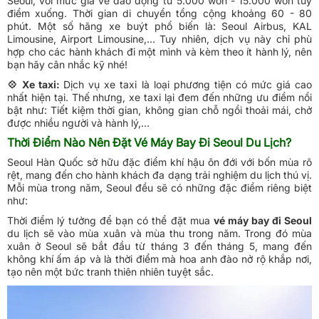
Seoul, với mức giá vé dao động từ 5.000 won - 15.000 won tùy
điểm xuống. Thời gian di chuyển tổng cộng khoảng 60 - 80
phút. Một số hãng xe buýt phổ biến là: Seoul Airbus, KAL
Limousine, Airport Limousine,... Tuy nhiên, dịch vụ này chỉ phù
hợp cho các hành khách đi một mình và kèm theo ít hành lý, nên
bạn hãy cân nhắc kỹ nhé!
💠 Xe taxi:
Dịch vụ xe taxi là loại phương tiện có mức giá cao
nhất hiện tại. Thế nhưng, xe taxi lại đem đến những ưu điểm nổi
bật như: Tiết kiệm thời gian, không gian chỗ ngồi thoải mái, chở
được nhiều người và hành lý,...
Thời Điểm Nào Nên Đặt Vé Máy Bay Đi Seoul Du Lịch?
Seoul Hàn Quốc sở hữu đặc điểm khí hậu ôn đới với bốn mùa rõ
rệt, mang đến cho hành khách đa dạng trải nghiệm du lịch thú vị.
Mỗi mùa trong năm, Seoul đều sẽ có những đặc điểm riêng biệt
như:
Thời điểm lý tưởng để bạn có thể đặt mua
vé máy bay đi Seoul
du lịch sẽ vào mùa xuân và mùa thu trong năm. Trong đó mùa
xuân ở Seoul sẽ bắt đầu từ tháng 3 đến tháng 5, mang đến
không khí ấm áp và là thời điểm mà hoa anh đào nở rộ khắp nơi,
tạo nên một bức tranh thiên nhiên tuyệt sắc.