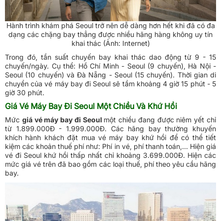
Hành trình khám phá Seoul trở nên dễ dàng hơn hết khi đã có đa
dạng các chặng bay thẳng được nhiều hãng hàng không uy tín
khai thác (Ảnh: Internet)
Trong đó, tần suất chuyến bay khai thác dao động từ 9 - 15
chuyến/ngày. Cụ thể: Hồ Chí Minh - Seoul (9 chuyến), Hà Nội -
Seoul (10 chuyến) và Đà Nẵng - Seoul (15 chuyến). Thời gian di
chuyển của vé máy bay đi Seoul sẽ tầm khoảng 4 giờ 15 phút - 5
giờ 30 phút.
Giá Vé Máy Bay Đi Seoul Một Chiều Và Khứ Hồi
Mức
giá vé máy bay đi Seoul
một chiều đang được niêm yết chỉ
từ 1.899.000Đ - 1.999.000Đ. Các hãng bay thường khuyến
khích hành khách đặt mua vé máy bay khứ hồi để có thể tiết
kiệm các khoản thuế phí như: Phí in vé, phí thanh toán,... Hiện giá
vé đi Seoul khứ hồi thấp nhất chỉ khoảng 3.699.000Đ. Hiện các
mức giá vé trên đã bao gồm các loại thuế, phí theo yêu cầu hãng
bay.