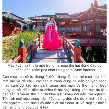
Mùa xuân và thu là một trong hai mùa thu hút đông đảo du
khách đến khám phá nhất trong năm (Ảnh: Internet
Còn mùa thu sẽ từ tháng 9 đến tháng 11, khí trời mùa này khá
mát mẻ và dễ chịu, các tán lá xanh cũng đã dần chuyển sang
màu cam đỏ, tạo nên cảnh quan lãng mạn và thơ mộng. Đây
cũng là thời điểm diễn ra nhiều lễ hội hoạt động văn hóa du lịch
đặc sắc ở Seoul, thu hút du khách từ khắp nơi đến trải nghiệm.
Tóm lại, mỗi mùa trong năm đều mang đến cho du khách những
trải nghiệm khác nhau và đặc biệt tại Seoul, từ vẻ đẹp tự nhiên
đến sự phong phú của lễ hội.