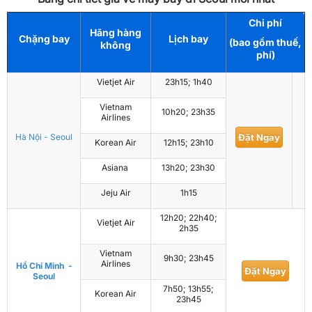
Chi phí
Hãng hàng
Chặng bay
Lịch bay
(bao gồm thuế,
không
phí)
Vietjet Air
23h15; 1h40
Vietnam
10h20; 23h35
Airlines
Hà Nội - Seoul
Đặt Ngay
Korean Air
12h15; 23h10
Asiana
13h20; 23h30
Jeju Air
1h15
12h20; 22h40;
Vietjet Air
2h35
Vietnam
9h30; 23h45
Airlines
Hồ Chí Minh -
Đặt Ngay
Seoul
7h50; 13h55;
Korean Air
23h45