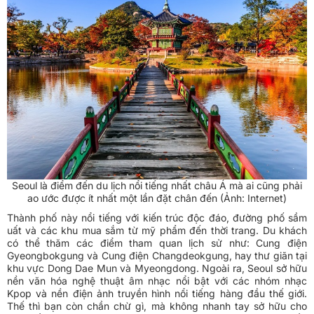
Seoul là điểm đến du lịch nổi tiếng nhất châu Á mà ai cũng phải
ao ước được ít nhất một lần đặt chân đến (Ảnh: Internet)
Thành phố này nổi tiếng với kiến trúc độc đáo, đường phố sầm
uất và các khu mua sắm từ mỹ phẩm đến thời trang. Du khách
có thể thăm các điểm tham quan lịch sử như: Cung điện
Gyeongbokgung và Cung điện Changdeokgung, hay thư giãn tại
khu vực Dong Dae Mun và Myeongdong. Ngoài ra, Seoul sở hữu
nền văn hóa nghệ thuật âm nhạc nổi bật với các nhóm nhạc
Kpop và nền điện ảnh truyền hình nổi tiếng hàng đầu thế giới.
Thế thì bạn còn chần chừ gì, mà không nhanh tay sở hữu cho