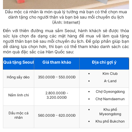
Dấu mộc cá nhân là món quà lý tưởng mà bạn có thể chọn mua
dành tặng cho người thân và bạn bè sau mỗi chuyến du lịch
(Ảnh: Internet)
Đến với thiên đường mua sắm Seoul, hành khách sẽ được thỏa
sức lựa chọn đa dạng các mặt hàng để mua về làm quà tặng
người thân bạn bè sau mỗi chuyến du lịch. Để góp phần giúp bạn
dễ dàng lựa chọn hơn, thì bạn có thể tham khảo danh sách các
món quà đặc sắc của Hàn Quốc sau:
Quà tặng Seoul
Giá tham khảo
Địa chỉ gợi ý
Kim Club
Hồng sấy dẻo
350.000Đ - 550.000Đ
A-Land
Chợ Gyeongdong
2.800.000Đ -
Nấm linh chi
3.200.000Đ
Chợ Namdaemun
Khu phố
Dấu mộc cá
Myeongdong
560.000Đ - 620.000Đ
nhân
Khu phố Bukchon