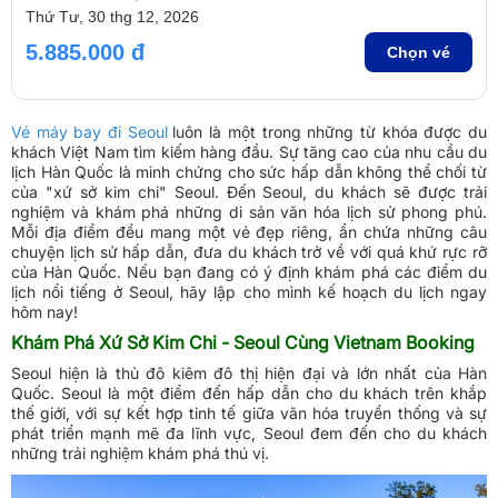
Thứ Tư, 30 thg 12, 2026
5.885.000 đ
Chọn vé
Vé máy bay đi Seoul
luôn là một trong những từ khóa được du
khách Việt Nam tìm kiếm hàng đầu. Sự tăng cao của nhu cầu du
lịch Hàn Quốc là minh chứng cho sức hấp dẫn không thể chối từ
của "xứ sở kim chi" Seoul. Đến Seoul, du khách sẽ được trải
nghiệm và khám phá những di sản văn hóa lịch sử phong phú.
Mỗi địa điểm đều mang một vẻ đẹp riêng, ẩn chứa những câu
chuyện lịch sử hấp dẫn, đưa du khách trở về với quá khứ rực rỡ
của Hàn Quốc. Nếu bạn đang có ý định khám phá các điểm du
lịch nổi tiếng ở Seoul, hãy lập cho mình kế hoạch du lịch ngay
hôm nay!
Khám Phá Xứ Sở Kim Chi - Seoul Cùng Vietnam Booking
Seoul hiện là thủ đô kiêm đô thị hiện đại và lớn nhất của Hàn
Quốc. Seoul là một điểm đến hấp dẫn cho du khách trên khắp
thế giới, với sự kết hợp tinh tế giữa văn hóa truyền thống và sự
phát triển mạnh mẽ đa lĩnh vực, Seoul đem đến cho du khách
những trải nghiệm khám phá thú vị.