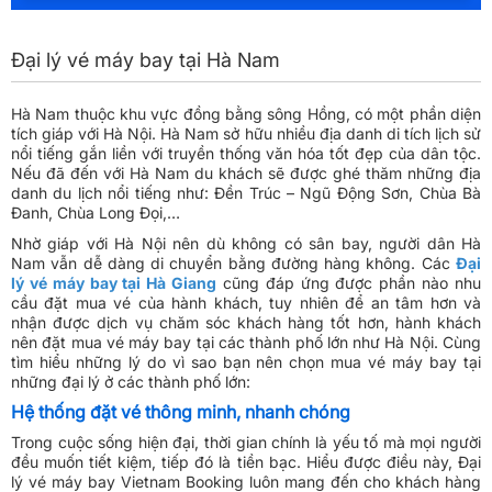
Đại lý vé máy bay tại Hà Nam
Hà Nam thuộc khu vực đồng bằng sông Hồng, có một phần diện
tích giáp với Hà Nội. Hà Nam sở hữu nhiều địa danh di tích lịch sử
nổi tiếng gắn liền với truyền thống văn hóa tốt đẹp của dân tộc.
Nếu đã đến với Hà Nam du khách sẽ được ghé thăm những địa
danh du lịch nổi tiếng như: Đền Trúc – Ngũ Động Sơn, Chùa Bà
Đanh, Chùa Long Đọi,…
Nhờ giáp với Hà Nội nên dù không có sân bay, người dân Hà
Nam vẫn dễ dàng di chuyển bằng đường hàng không. Các
Đại
lý vé máy bay tại Hà Giang
cũng đáp ứng được phần nào nhu
cầu đặt mua vé của hành khách, tuy nhiên để an tâm hơn và
nhận được dịch vụ chăm sóc khách hàng tốt hơn, hành khách
nên đặt mua vé máy bay tại các thành phố lớn như Hà Nội. Cùng
tìm hiểu những lý do vì sao bạn nên chọn mua vé máy bay tại
những đại lý ở các thành phố lớn:
Hệ thống đặt vé thông minh, nhanh chóng
Trong cuộc sống hiện đại, thời gian chính là yếu tố mà mọi người
đều muốn tiết kiệm, tiếp đó là tiền bạc. Hiểu được điều này, Đại
lý vé máy bay Vietnam Booking luôn mang đến cho khách hàng