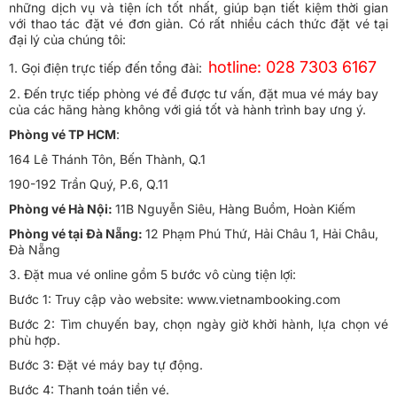
những dịch vụ và tiện ích tốt nhất, giúp bạn tiết kiệm thời gian
với thao tác đặt vé đơn giản. Có rất nhiều cách thức đặt vé tại
đại lý của chúng tôi:
hotline: 028 7303 6167
1. Gọi điện trực tiếp đến tổng đài:
2. Đến trực tiếp phòng vé để được tư vấn, đặt mua vé máy bay
của các hãng hàng không với giá tốt và hành trình bay ưng ý.
Phòng vé TP HCM
:
164 Lê Thánh Tôn, Bến Thành, Q.1
190-192 Trần Quý, P.6, Q.11
Phòng vé Hà Nội:
11B Nguyễn Siêu, Hàng Buồm, Hoàn Kiếm
Phòng vé tại Đà Nẵng:
12 Phạm Phú Thứ, Hải Châu 1, Hải Châu,
Đà Nẵng
3. Đặt mua vé online gồm 5 bước vô cùng tiện lợi:
Bước 1: Truy cập vào website: www.vietnambooking.com
Bước 2: Tìm chuyến bay, chọn ngày giờ khởi hành, lựa chọn vé
phù hợp.
Bước 3: Đặt vé máy bay tự động.
Bước 4: Thanh toán tiền vé.