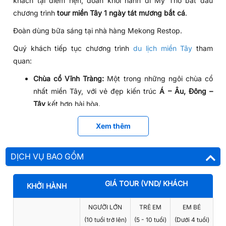
khách tại điểm hẹn, đoàn khởi hành đi Mỹ Tho bắt đầu
chương trình
tour miền Tây 1 ngày tát mương bắt cá
.
Đoàn dùng bữa sáng tại nhà hàng Mekong Restop.
Quý khách tiếp tục chương trình
du lịch miền Tây
tham
quan:
Chùa cổ Vĩnh Tràng:
Một trong những ngôi chùa cổ
nhất miền Tây, với vẻ đẹp kiến trúc
Á – Âu, Đông –
Tây
kết hợp hài hòa.
Sau đó đoàn đến bến tàu du lịch 30/4, du khách ngồi
Xem thêm
tàu
vượt sông Tiền
, thưởng ngoạn phong cảnh xanh tươi
của cây trái, trên các
cù lao Long, Lân, Quy, Phụng
.
DỊCH VỤ BAO GỒM
Cầu Rạch Miễu:
Chiêm ngưỡng công trình là niềm tự
hào của người dân xứ dừa.
GIÁ TOUR (VND/ KHÁCH
KHỞI HÀNH
Cồn Lân (cù lao Thới Sơn):
Đò ghé tham quan cơ sở
nuôi ong lấy mật, lò làm kẹo dừa; du khách thưởng
NGƯỜI LỚN
TRẺ EM
EM BÉ
thức các loại trái cây theo mùa, nghe đờn ca tài tử,
(10 tuổi trở lên)
(5 - 10 tuổi)
(Dưới 4 tuổi)