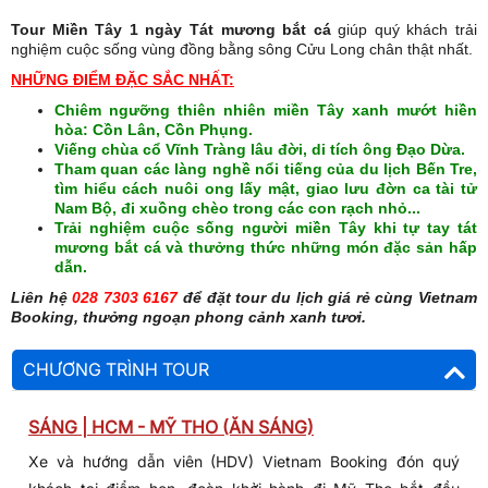
Tour Miền Tây 1 ngày
Tát mương bắt cá
giúp quý khách trải
nghiệm cuộc sống vùng đồng bằng sông Cửu Long chân thật nhất.
NHỮNG ĐIỂM ĐẶC SẮC NHẤT:
Chiêm ngưỡng thiên nhiên miền Tây xanh mướt hiền
hòa: Cồn Lân, Cồn Phụng.
Viếng chùa cổ Vĩnh Tràng lâu đời, di tích ông Đạo Dừa.
Tham quan các làng nghề nổi tiếng của du lịch Bến Tre,
tìm hiểu cách nuôi ong lấy mật, giao lưu đờn ca tài tử
Nam Bộ, đi xuồng chèo trong các con rạch nhỏ...
Trải nghiệm cuộc sống người miền Tây khi tự tay tát
mương bắt cá và thưởng thức những món đặc sản hấp
dẫn.
Liên hệ
028 7303 6167
để đặt tour du lịch giá rẻ cùng Vietnam
Booking, thưởng ngoạn phong cảnh xanh tươi.
CHƯƠNG TRÌNH TOUR
SÁNG | HCM - MỸ THO (ĂN SÁNG)
Xe và hướng dẫn viên (HDV) Vietnam Booking đón quý