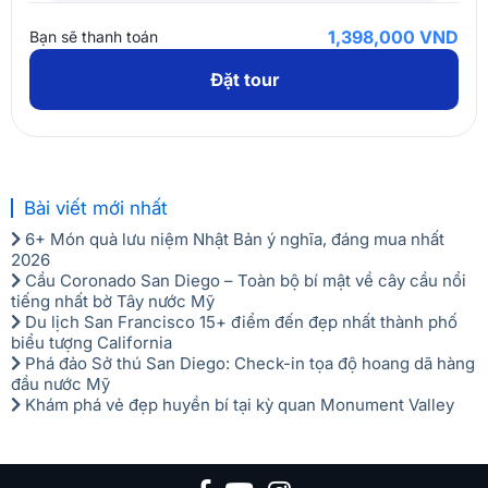
Khách vui lòng không mang thực phẩm từ bên ngoài vào
Biên bản đăng ký tour/ dịch vụ & biên lai đóng tiền đến văn
1,398,000 VND
Bạn sẽ thanh toán
nhà hàng, khách sạn. Đối với thức uống khi mang vào phải
phòng Vietnam Booking để làm thủ tục hủy/ chuyển tour.
có sự đồng ý của nhà hàng, khách sạn và bị tính phí nếu có.
Đặt tour
Các trường hợp chuyển/ đổi dịch vụ/ tour:
Cty sẽ căn
cứ xem xét tình hình thực tế để tính phí và có mức hỗ
trợ Quý khách hàng.
Trường hợp hủy dịch vụ/ tour:
Quý khách phải chịu chi
phí hủy tour/ dịch vụ theo quy định của Vietnam
Bài viết mới nhất
Booking và toàn bộ phí ngân hàng cho việc thanh
6+ Món quà lưu niệm Nhật Bản ý nghĩa, đáng mua nhất
toán trực tuyến.
2026
Cầu Coronado San Diego – Toàn bộ bí mật về cây cầu nổi
Phí hủy được quy định như sau:
tiếng nhất bờ Tây nước Mỹ
Du lịch San Francisco 15+ điểm đến đẹp nhất thành phố
Trước ngày đi 7-15 ngày hủy vé phạt: 50% giá tour.
biểu tượng California
Trước ngày đi 03 ngày hủy phạt: 70% giá tour.
Phá đảo Sở thú San Diego: Check-in tọa độ hoang dã hàng
đầu nước Mỹ
Sau thời gian trên, hủy hoặc không báo hủy phạt:
Khám phá vẻ đẹp huyền bí tại kỳ quan Monument Valley
100% giá tour.
Trường hợp quý khách đến trễ giờ khởi hành được
tính như hủy vé không thông báo.