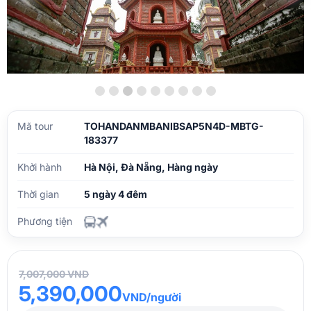
Mã tour
TOHANDANMBANIBSAP5N4D-MBTG-
183377
Khởi hành
Hà Nội, Đà Nẵng, Hàng ngày
Thời gian
5 ngày 4 đêm
Phương tiện
7,007,000 VND
5,390,000
VND/người