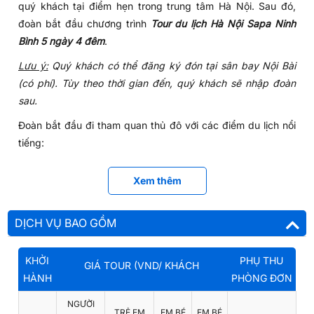
quý khách tại điểm hẹn trong trung tâm Hà Nội. Sau đó,
đoàn bắt đầu chương trình
Tour du lịch Hà Nội Sapa Ninh
Bình 5 ngày 4 đêm
.
Lưu ý:
Quý khách có thể đăng ký đón tại sân bay Nội Bài
(có phí). Tùy theo thời gian đến, quý khách sẽ nhập đoàn
sau.
Đoàn bắt đầu đi tham quan thủ đô với các điểm du lịch nổi
tiếng:
Buổi sáng, Quý khách thăm quan với:
Xem thêm
Chùa Trấn Quốc
- di tích đạo Phật và là di sản quốc
gia
DỊCH VỤ BAO GỒM
Khu di tích Hồ Chí Minh
, một phức hợp bao gồm: Lăng
Hồ Chí Minh, nhà sàn Bác Hồ và Chùa Một Cột
KHỞI
PHỤ THU
GIÁ TOUR (VND/ KHÁCH
Điểm tham quan kế tiếp sẽ phụ thuộc vào ngày tham quan:
HÀNH
PHÒNG ĐƠN
Vào các ngày thứ 3, thứ 5, thứ 7 và chủ nhật: Tham
NGƯỜI
quan
Bảo tàng Dân tộc học
TRẺ EM
EM BÉ
EM BÉ