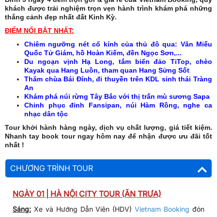
khách được trải nghiệm trọn vẹn hành trình khám phá những
thắng cảnh đẹp nhất đất Kinh Kỳ.
ĐIỂM NỔI BẬT NHẤT:
Chiêm ngưỡng nét cổ kính của thủ đô qua: Văn Miếu
Quốc Tử Giám, hồ Hoàn Kiếm, đền Ngọc Sơn,...
Du ngoạn vịnh Hạ Long, tắm biển đảo TiTop, chèo
Kayak qua Hang Luồn, tham quan Hang Sửng Sốt
Thăm chùa Bái Đính, đi thuyền trên KDL sinh thái Tràng
An
Khám phá núi rừng Tây Bắc với thị trấn mù sương Sapa
Chinh phục đỉnh Fansipan, núi Hàm Rồng, nghe ca
nhạc dân tộc
Tour khởi hành hàng ngày, dịch vụ chất lượng, giá tiết kiệm.
Nhanh tay book tour ngay hôm nay để nhận được ưu đãi tốt
nhất !
CHƯƠNG TRÌNH TOUR
NGÀY 01 |
HÀ NỘI CITY TOUR (ĂN TRƯA)
Sáng:
Xe và Hướng Dẫn Viên (HDV)
Vietnam Booking
đón