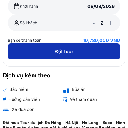
Khởi hành
-
+
Số khách
10,780,000 VND
Bạn sẽ thanh toán
Đặt tour
Dịch vụ kèm theo
Bảo hiểm
Bữa ăn
Hướng dẫn viên
Vé tham quan
Xe đưa đón
Đặt mua Tour du lịch Đà Nẵng - Hà Nội - Hạ Long - Sapa - Ninh
Bình 5 ngày 4 đêm trọn gói & giá rẻ của Vietnam Booking, quý