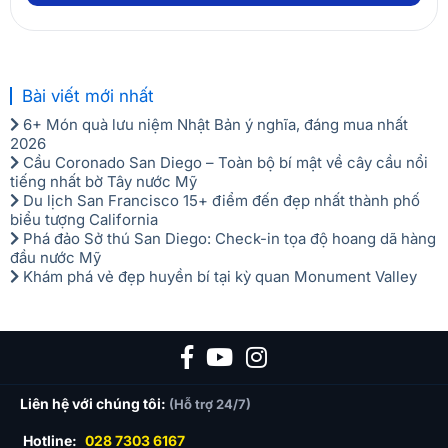
Đến đây, quý khách sẽ được chiêm ngưỡng những khoảng
Trẻ em dưới 5 tuổi, ngủ chung giường với bố mẹ, miễn
khắc lộng lẫy – nước từ trên cao đổ xuống chia thành nhiều
phí.
dòng rồi ào ào đập vào các phiến đá bên dưới tạo ra một
Trẻ em từ 5-10 tuổi, tính 75% chi phí người lớn.
âm thanh vô cùng sống động, kết hợp với khung cảnh trời
Trẻ từ 11 tuổi trở lên, tính bằng chi phí người lớn.
Bài viết mới nhất
mây bồng bềnh và tiết trời lành lạnh sẽ mang đến cho du
6+ Món quà lưu niệm Nhật Bản ý nghĩa, đáng mua nhất
khách trải nghiệm thật sự thú vị.
2026
Cầu Coronado San Diego – Toàn bộ bí mật về cây cầu nổi
tiếng nhất bờ Tây nước Mỹ
Du lịch San Francisco 15+ điểm đến đẹp nhất thành phố
biểu tượng California
Phá đảo Sở thú San Diego: Check-in tọa độ hoang dã hàng
đầu nước Mỹ
Khám phá vẻ đẹp huyền bí tại kỳ quan Monument Valley
Liên hệ với chúng tôi:
(Hỗ trợ 24/7)
Thác Bản Giốc là ngọn thác lớn nhất Việt Nam - Ảnh sưu
Hotline:
028 7303 6167