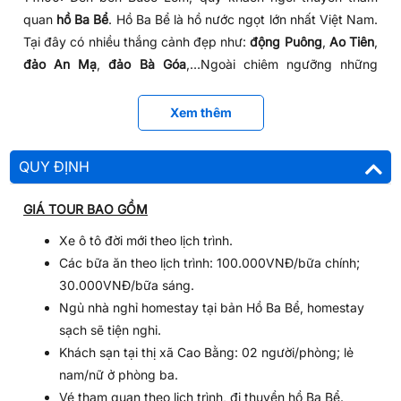
quan
hồ Ba Bể
. Hồ Ba Bể là hồ nước ngọt lớn nhất Việt Nam.
Tại đây có nhiều thắng cảnh đẹp như:
động Puông
,
Ao Tiên
,
đảo An Mạ
,
đảo Bà Góa
,…Ngoài chiêm ngưỡng những
thắng cảnh, quý khách còn có dịp tìm hiểu về cuộc sống
của các đồng bào dân tộc đang sinh sống xung quanh hồ,
Xem thêm
đặc biệt được thưởng thức nhiều món đặc sản thơm ngon.
Những giờ phút ngồi thuyền du ngoạn hồ Ba Bể hứa hẹn sẽ
QUY ĐỊNH
mang đến cho du khách cảm giác thư thái, dễ chịu.
GIÁ TOUR BAO GỒM
Xe ô tô đời mới theo lịch trình.
Các bữa ăn theo lịch trình: 100.000VNĐ/bữa chính;
30.000VNĐ/bữa sáng.
Ngủ nhà nghỉ homestay tại bản Hồ Ba Bể, homestay
sạch sẽ tiện nghi.
Khách sạn tại thị xã Cao Bằng: 02 người/phòng; lẻ
nam/nữ ở phòng ba.
Vé tham quan theo lịch trình, đi thuyền hồ Ba Bể.