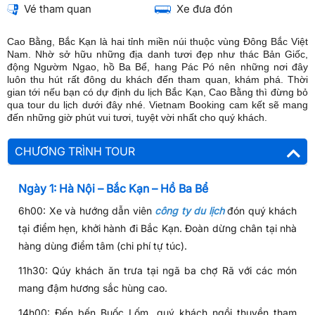
Vé tham quan
Xe đưa đón
Cao Bằng, Bắc Kạn là hai tỉnh miền núi thuộc vùng Đông Bắc Việt
Nam. Nhờ sở hữu những địa danh tươi đẹp như thác Bản Giốc,
động Ngườm Ngao, hồ Ba Bể, hang Pác Pó nên những nơi đây
luôn thu hút rất đông du khách đến tham quan, khám phá. Thời
gian tới nếu bạn có dự định du lịch Bắc Kạn, Cao Bằng thì đừng bỏ
qua tour du lịch dưới đây nhé. Vietnam Booking cam kết sẽ mang
đến những giờ phút vui tươi, tuyệt vời nhất cho quý khách.
CHƯƠNG TRÌNH TOUR
Ngày 1: Hà Nội – Bắc Kạn – Hồ Ba Bể
6h00: Xe và hướng dẫn viên
công ty du lịch
đón quý khách
tại điểm hẹn, khởi hành đi Bắc Kạn. Đoàn dừng chân tại nhà
hàng dùng điểm tâm (chi phí tự túc).
11h30: Qúy khách ăn trưa tại ngã ba chợ Rã với các món
mang đậm hương sắc hùng cao.
14h00: Đến bến Buốc Lốm, quý khách ngồi thuyền tham