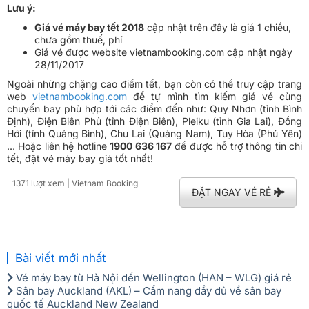
Lưu ý:
Giá vé máy bay tết 2018
cập nhật trên đây là giá 1 chiều,
chưa gồm thuế, phí
Giá vé được website vietnambooking.com cập nhật ngày
28/11/2017
Ngoài những chặng cao điểm tết, bạn còn có thể truy cập trang
web
vietnambooking.com
để tự mình tìm kiếm giá vé cùng
chuyến bay phù hợp tới các điểm đến như: Quy Nhơn (tỉnh Bình
Định), Điện Biên Phủ (tỉnh Điện Biên), Pleiku (tỉnh Gia Lai), Đồng
Hới (tỉnh Quảng Bình), Chu Lai (Quảng Nam), Tuy Hòa (Phú Yên)
… Hoặc liên hệ hotline
1900 636 167
để được hỗ trợ thông tin chi
tết, đặt vé máy bay giá tốt nhất!
1371 lượt xem
| Vietnam Booking
ĐẶT NGAY VÉ RẺ
Bài viết mới nhất
Vé máy bay từ Hà Nội đến Wellington (HAN – WLG) giá rẻ
Sân bay Auckland (AKL) – Cẩm nang đầy đủ về sân bay
quốc tế Auckland New Zealand