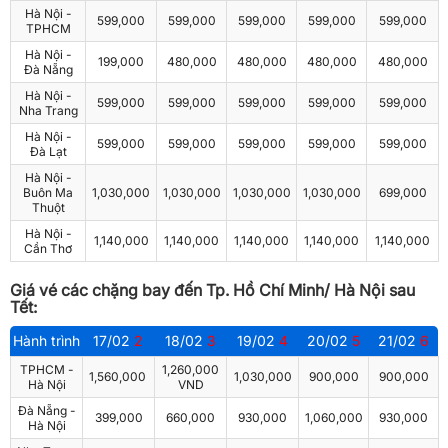
Hà Nội -
599,000
599,000
599,000
599,000
599,000
TPHCM
Hà Nội -
199,000
480,000
480,000
480,000
480,000
Đà Nẵng
Hà Nội -
599,000
599,000
599,000
599,000
599,000
Nha Trang
Hà Nội -
599,000
599,000
599,000
599,000
599,000
Đà Lạt
Hà Nội -
Buôn Ma
1,030,000
1,030,000
1,030,000
1,030,000
699,000
Thuột
Hà Nội -
1,140,000
1,140,000
1,140,000
1,140,000
1,140,000
Cần Thơ
Giá vé các chặng bay đến Tp. Hồ Chí Minh/ Hà Nội sau
Tết:
Hành trình
17/02
2
18/02
3
19/02
4
20/02
5
21/02
6
TPHCM -
1,260,000
1,560,000
1,030,000
900,000
900,000
Hà Nội
VND
Đà Nẵng -
399,000
660,000
930,000
1,060,000
930,000
Hà Nội