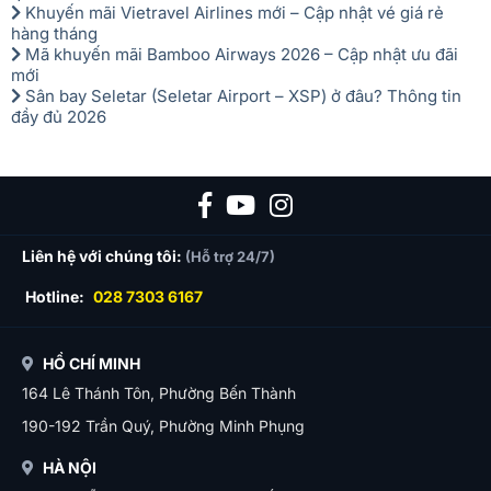
Khuyến mãi Vietravel Airlines mới – Cập nhật vé giá rẻ
hàng tháng
Mã khuyến mãi Bamboo Airways 2026 – Cập nhật ưu đãi
mới
Sân bay Seletar (Seletar Airport – XSP) ở đâu? Thông tin
đầy đủ 2026
Liên hệ với chúng tôi:
(Hỗ trợ 24/7)
Hotline:
028 7303 6167
HỒ CHÍ MINH
164 Lê Thánh Tôn, Phường Bến Thành
190-192 Trần Quý, Phường Minh Phụng
HÀ NỘI