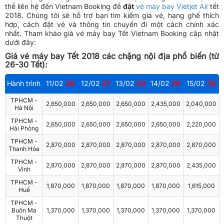
thể liên hệ đến Vietnam Booking để
đặt
vé máy bay Vietjet Air
tết
2018
. Chúng tôi sẽ hỗ trợ bạn tìm kiếm giá vé, hạng ghế thích
hợp, cách đặt vé và thông tin chuyến đi một cách chính xác
nhất. Tham khảo giá vé máy bay Tết Vietnam Booking cập nhật
dưới đây:
Giá vé máy bay Tết 2018 các chặng nội địa phổ biến (từ
26-30 Tết):
Hành trình
11/02
26
12/02
27
13/02
28
14/02
29
15/02
30
TPHCM -
2,650,000
2,650,000
2,650,000
2,435,000
2,040,000
Hà Nội
TPHCM -
2,650,000
2,650,000
2,650,000
2,650,000
2,220,000
Hải Phòng
TPHCM -
2,870,000
2,870,000
2,870,000
2,870,000
2,870,000
Thanh Hóa
TPHCM -
2,870,000
2,870,000
2,870,000
2,870,000
2,435,000
Vinh
TPHCM -
1,870,000
1,870,000
1,870,000
1,870,000
1,615,000
Huế
TPHCM -
Buôn Ma
1,370,000
1,370,000
1,370,000
1,370,000
1,370,000
Thuột