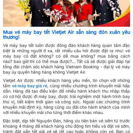
Mua vé máy bay tết Vietjet Air sẵn sàng đón xuân yêu
thương!
Vé máy bay tết luôn được đông đảo khách hàng quan tâm đặc
biệt là những người ở xa, rất nhiều câu hỏi được đặt ra như: vé
máy bay có đắt không? có dễ mua không? mua bằng cách
nào? bao giờ thì có thể mua được?… Tất cả sẽ được giải đáp tại
tổng đài chăm sóc khách hàng Vietnam Booking - đại lý vé máy
bay ủy quyền hãng hàng không Vietjet Air.
Vietjet Air được nhiều khách hàng yêu mến, tin chọn với những
tấm
vé máy bay giá rẻ
, cùng nhiều chương trình khuyến mãi hấp
dẫn. Hãng đã tạo điều kiện để nhiều hành khách thu nhập thấp
có cơ hội được đi máy bay, được trải nghiệm một hành trình bay
thú vị, tiết kiệm thời gian và công sức. Ngoài các chương trình
khuyến mãi định kỳ, hãng cũng ưu đãi cho hành khách của mình
với nhiều khuyến mãi cho từng thời điểm khác nhau.
Đặc biệt, dịp tết Nguyên Đán, hãng ưu tiên bán vé sớm từ trước
khoảng 4 tháng để khách hàng chủ động tìm hiểu và đặt vé sớm,
tránh đặt gần tết giá vé sẽ rất cao hoặc không còn vé. Bạn có