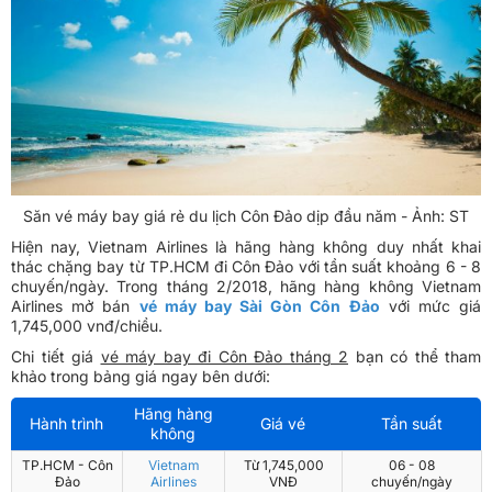
Săn vé máy bay giá rẻ du lịch Côn Đảo dịp đầu năm - Ảnh: ST
Hiện nay, Vietnam Airlines là hãng hàng không duy nhất khai
thác chặng bay từ TP.HCM đi Côn Đảo với tần suất khoảng 6 - 8
chuyến/ngày. Trong tháng 2/2018, hãng hàng không Vietnam
Airlines mở bán
vé máy bay Sài Gòn Côn Đảo
với mức giá
1,745,000 vnđ/chiều.
Chi tiết giá
vé máy bay đi Côn Đảo tháng 2
bạn có thể tham
khảo trong bảng giá ngay bên dưới:
Hãng hàng
Hành trình
Giá vé
Tần suất
không
TP.HCM - Côn
Vietnam
Từ 1,745,000
06 - 08
Đảo
Airlines
VNĐ
chuyến/ngày