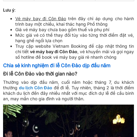
Lưu ý
:
Vé máy bay đi Côn Đảo
trên đây chỉ áp dụng cho hành
trình bay một chiều, khai thác hạng Phổ thông
Giá vé máy bay chưa bao gồm thuế và phụ phí
Mức giá vé có thể thay đổi tùy vào từng thời điểm đặt vé,
hạng ghế ngồi lựa chọn
Truy cập website Vietnam Booking để cập nhật thông tin
chi tiết
vé máy bay đi Côn Đảo
, vé khuyến mãi và gọi ngay
số hotline để book vé máy bay giá rẻ nhanh chóng
Chia sẻ kinh nghiệm đi lễ Côn Đảo dịp đầu năm
Đi lễ Côn Đảo vào thời gian nào?
Thường vào dịp đầu năm, cuối năm hoặc tháng 7, du khách
thường
du lịch Côn Đảo
để đi lễ. Tuy nhiên, tháng 2 là thời điểm
khách du lịch đến đây nhiều nhất với mục đích dự lễ để cầu bình
an, may mắn cho gia đình và người thân.