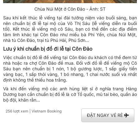
Chùa Núi Một ở Côn Đảo - Ảnh: ST
Sau khi kết thúc lễ viếng tại đài tưởng niệm vào buổi sáng, bạn
nên chuẩn bị đi lễ tại mộ của Võ Thị Sáu (lễ viếng diễn ra buổi
tối). Kết thúc lễ viếng mộ cô Sáu, bạn có thể đến các địa điểm
tâm linh khác tại Côn Đảo như miếu bà Phi Yến, chùa Núi Một,
nhà tù Côn Đảo, trại tù Phú Hải, Phú Sơn…
Lưu ý khi chuẩn bị đồ đi lễ tại Côn Đảo
Việc chuẩn bị đồ lễ để viếng tại Côn Đảo du khách có thể đem từ
nhà hoặc ra chợ Côn Đảo để mua. Đối với đồ lễ để viếng mộ Cô
Sáu bạn nên chuẩn bị 1 nón, 1 bộ gương lược, 1 sấp giấy tiền
vàng bạc, 1 sấp thỏi vàng, 1 bó nhang, 1 chai nước suối và nhất
định không thể thiếu hoa trắng.
Và khi đến viếng mộ các anh hùng liệt sĩ ở nghĩa trang Hàng
Dương bạn cần chuẩn bị đồ lễ là cờ Tổ quốc, mũ tai bèo, quần áo
bộ đội, khăn rằn…
256 lượt xem
| Vietnam Booking
ĐẶT NGAY VÉ RẺ