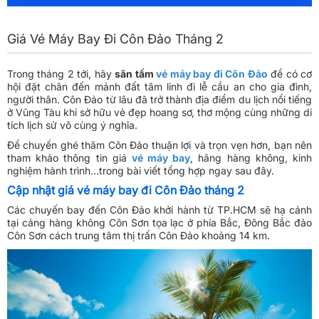
Giá Vé Máy Bay Đi Côn Đảo Tháng 2
Trong tháng 2 tới, hãy
săn tấm
vé máy bay đi Côn Đảo
để có cơ
hội đặt chân đến mảnh đất tâm linh đi lễ cầu an cho gia đình,
người thân. Côn Đảo từ lâu đã trở thành địa điểm du lịch nổi tiếng
ở Vũng Tàu khi sở hữu vẻ đẹp hoang sơ, thơ mộng cùng những di
tích lịch sử vô cùng ý nghĩa.
Để chuyến ghé thăm Côn Đảo thuận lợi và trọn vẹn hơn, bạn nên
tham khảo thông tin giá
vé máy bay
, hãng hàng không, kinh
nghiệm hành trình…trong bài viết tổng hợp ngay sau đây.
Cập nhật giá vé máy bay đi Côn Đảo tháng 2
Các chuyến bay đến Côn Đảo khởi hành từ TP.HCM sẽ hạ cánh
tại cảng hàng không Côn Sơn tọa lạc ở phía Bắc, Đông Bắc đảo
Côn Sơn cách trung tâm thị trấn Côn Đảo khoảng 14 km.