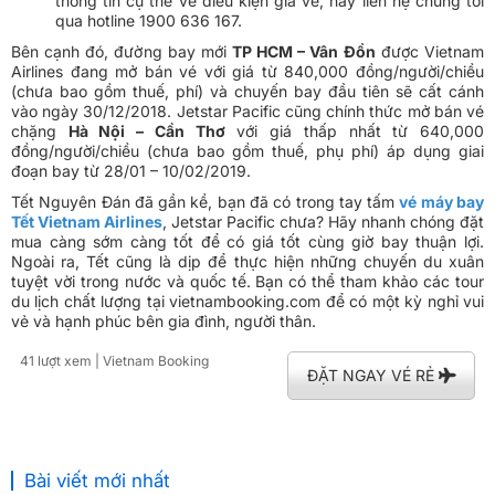
thông tin cụ thể về điều kiện giá vé, hãy liên hệ chúng tôi
qua hotline 1900 636 167.
Bên cạnh đó, đường bay mới
TP HCM – Vân Đồn
được Vietnam
Airlines đang mở bán vé với giá từ
840,000 đồng/người/chiều
(chưa bao gồm thuế, phí) và chuyến bay đầu tiên sẽ cất cánh
vào ngày 30/12/2018. Jetstar Pacific cũng chính thức mở bán vé
chặng
Hà Nội – Cần Thơ
với giá thấp nhất từ
640,000
đồng/người/chiều
(chưa bao gồm thuế, phụ phí) áp dụng giai
đoạn bay từ 28/01 – 10/02/2019.
Tết Nguyên Đán đã gần kề, bạn đã có trong tay tấm
vé máy bay
Tết Vietnam Airlines
, Jetstar Pacific chưa? Hãy nhanh chóng đặt
mua càng sớm càng tốt để có giá tốt cùng giờ bay thuận lợi.
Ngoài ra, Tết cũng là dịp để thực hiện những chuyến du xuân
tuyệt vời trong nước và quốc tế. Bạn có thể tham khảo các tour
du lịch chất lượng tại
vietnambooking.com
để có một kỳ nghỉ vui
vẻ và hạnh phúc bên gia đình, người thân.
41 lượt xem
| Vietnam Booking
ĐẶT NGAY VÉ RẺ
Bài viết mới nhất