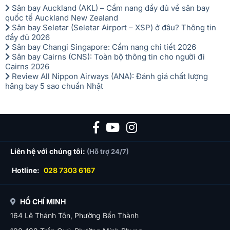
Sân bay Auckland (AKL) – Cẩm nang đầy đủ về sân bay
quốc tế Auckland New Zealand
Sân bay Seletar (Seletar Airport – XSP) ở đâu? Thông tin
đầy đủ 2026
Sân bay Changi Singapore: Cẩm nang chi tiết 2026
Sân bay Cairns (CNS): Toàn bộ thông tin cho người đi
Cairns 2026
Review All Nippon Airways (ANA): Đánh giá chất lượng
hãng bay 5 sao chuẩn Nhật
Liên hệ với chúng tôi:
(Hỗ trợ 24/7)
Hotline:
028 7303 6167
HỒ CHÍ MINH
164 Lê Thánh Tôn, Phường Bến Thành