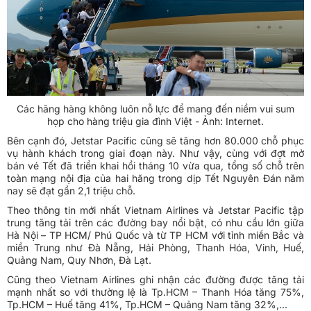
Các hãng hàng không luôn nỗ lực để mang đến niềm vui sum
họp cho hàng triệu gia đình Việt - Ảnh: Internet.
Bên cạnh đó, Jetstar Pacific cũng sẽ tăng hơn 80.000 chỗ phục
vụ hành khách trong giai đoạn này. Như vậy, cùng với đợt mở
bán vé Tết đã triển khai hồi tháng 10 vừa qua, tổng số chỗ trên
toàn mạng nội địa của hai hãng trong dịp Tết Nguyên Đán năm
nay sẽ đạt gần 2,1 triệu chỗ.
Theo thông tin mới nhất Vietnam Airlines và Jetstar Pacific tập
trung tăng tải trên các đường bay nổi bật, có nhu cầu lớn giữa
Hà Nội – TP HCM/ Phú Quốc và từ TP HCM với tỉnh miền Bắc và
miền Trung như Đà Nẵng, Hải Phòng, Thanh Hóa, Vinh, Huế,
Quảng Nam, Quy Nhơn, Đà Lạt.
Cũng theo Vietnam Airlines ghi nhận các đường được tăng tải
mạnh nhất so với thường lệ là Tp.HCM – Thanh Hóa tăng 75%,
Tp.HCM – Huế tăng 41%, Tp.HCM – Quảng Nam tăng 32%,...