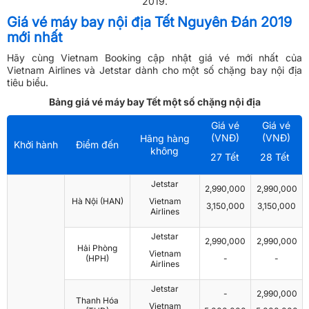
2019.
Giá vé máy bay nội địa Tết Nguyên Đán 2019
mới nhất
Hãy cùng Vietnam Booking cập nhật giá vé mới nhất của
Vietnam Airlines và Jetstar dành cho một số chặng bay nội địa
tiêu biểu.
Bảng giá vé máy bay Tết một số chặng nội địa
Giá vé
Giá vé
(VNĐ)
(VNĐ)
Hãng hàng
Khởi hành
Điểm đến
không
27 Tết
28 Tết
Jetstar
2,990,000
2,990,000
Hà Nội (HAN)
Vietnam
3,150,000
3,150,000
Airlines
Jetstar
2,990,000
2,990,000
Hải Phòng
Vietnam
(HPH)
-
-
Airlines
Jetstar
-
2,990,000
Thanh Hóa
Vietnam