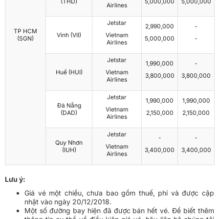
(THD)
5,000,000
5,000,000
Airlines
Jetstar
2,990,000
-
TP HCM
Vinh (VII)
Vietnam
(SGN)
5,000,000
-
Airlines
Jetstar
1,990,000
-
Huế (HUI)
Vietnam
3,800,000
3,800,000
Airlines
Jetstar
1,990,000
1,990,000
Đà Nẵng
Vietnam
(DAD)
2,150,000
2,150,000
Airlines
Jetstar
-
-
Quy Nhơn
Vietnam
(IUH)
3,400,000
3,400,000
Airlines
Lưu ý:
Giá vé một chiều, chưa bao gồm thuế, phí và được cập
nhật vào ngày 20/12/2018.
Một số đường bay hiện đã được bán hết vé. Để biết thêm