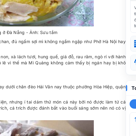
 ở Đà Nẵng - Ảnh: Sưu tầm
ủ chan, đủ ngấm sợi mì không ngầm ngập như Phở Hà Nội hay
on, xà lách tươi, hung quế, giá đỗ, rau răm, ngò rí với hành
Có lẽ vì thế mà Mì Quảng không cảm thấy bị ngán hay bị khô
ay dưới chân đèo Hải Vân nay thuộc phường Hòa Hiệp, quận
T
iện, nhưng í tai dám thử món cá này bởi nó được làm từ cá
ích, cá trích được đánh bắt vào buổi sáng sớm nên nó có vị