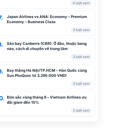
4 lượt xem
Minh đi Đà Nẵng
7.
Japan Airlines vs ANA: Economy – Premium
Economy – Business Class
Từ Hà Nội đến Đà Nẵng bao nhiêu
3 lượt xem
km?
8.
Sân bay Canberra (CBR): Ở đâu, thuộc bang
nào, cách di chuyển về trung tâm
Vé máy bay đi Đà Nẵng: kinh nghiệm
3 lượt xem
đặt vé lịch bay
9.
Bay thẳng Hà Nội/TP.HCM – Hàn Quốc cùng
Sun PhuQuoc từ 3.295.000 VND!
Sân bay đà nẵng ở đâu? Cách di
3 lượt xem
chuyển đến trung tâm Đà Nẵng
0.
Đón sắc vàng tháng 8 – Vietnam Airlines ưu
đãi giảm đến 15%
Thời gian bay từ Sài Gòn đến Đà
2 lượt xem
Nẵng | Vé máy bay rẻ nhất bao
nhiêu?