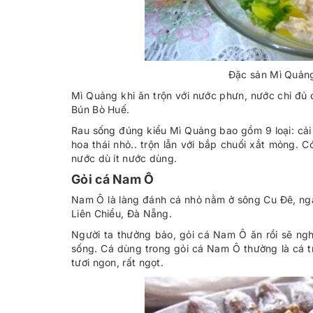
Đặc sản Mì Quảng
Mì Quảng khi ăn trộn với nước phưn, nước chỉ đ
Bún Bò Huế.
Rau sống đúng kiểu Mì Quảng bao gồm 9 loại: cải n
hoa thái nhỏ.. trộn lẫn với bắp chuối xắt mỏng. 
nước dù ít nước dùng.
Gỏi cá Nam Ô
Nam Ô là làng đánh cá nhỏ nằm ở sông Cu Đê, ng
Liên Chiểu, Đà Nẵng.
Người ta thưởng bảo, gỏi cá Nam Ô ăn rồi sẽ ngh
sống. Cá dùng trong gỏi cá Nam Ô thường là cá tr
tươi ngon, rất ngọt.