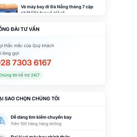
Vé máy bay đi Đà Nẵng tháng 7 cập
nhật liên tục vé giá rẻ
ỔNG ĐÀI TƯ VẤN
Giá vé tốt nhất của Vietjet bay Sài
Gòn Đà Nẵng tháng 7
i thắc mắc của Quý khách
i lòng gọi:
28 7303 6167
Vé máy bay đi Đà Nẵng tháng 8 bắt
đầu hạ nhiệt
Chúng tôi hỗ trợ 24/7
Dịch vụ vé máy bay Vietnam Airlines
ẠI SAO CHỌN CHÚNG TÔI
Hải Phòng đi Đà Nẵng – Vietnam
Booking
Dễ dàng tìm kiếm chuyến bay
Trên 100 hãng hàng không
Vé máy bay đi Đà Nẵng tháng 11 giá
ưu đãi nhất từ 99.000Đ
Đại lý vé máy bay chính thức