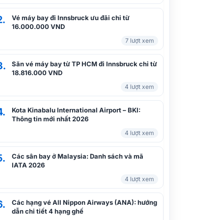
2.
Vé máy bay đi Innsbruck ưu đãi chỉ từ
Thời gian bay Hà Nội – Đà Nẵng các
16.000.000 VND
hãng bay giá rẻ
7 lượt xem
3.
Săn vé máy bay từ TP HCM đi Innsbruck chỉ từ
Cập nhật giá vé máy bay Sài Gòn đi
18.816.000 VND
Đà Nẵng tháng 12
4 lượt xem
4.
Kota Kinabalu International Airport – BKI:
Thông tin mới nhất 2026
Vé máy bay Cao Hùng đi Đà Nẵng
4 lượt xem
5.
Các sân bay ở Malaysia: Danh sách và mã
IATA 2026
Nhanh tay đặt vé máy bay Hà Nội đi
Hội An giá tốt tại Vietnam Booking
4 lượt xem
6.
Các hạng vé All Nippon Airways (ANA): hướng
dẫn chi tiết 4 hạng ghế
Vé máy bay Bamboo Airways Hồ Chí