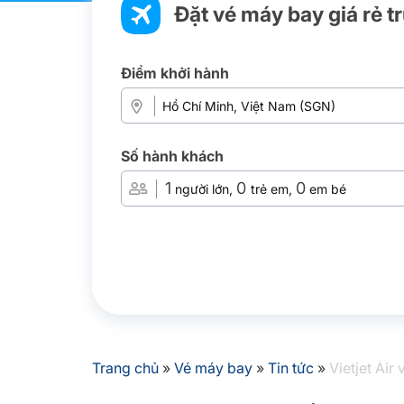
Đặt vé máy bay giá rẻ t
Điểm khởi hành
Số hành khách
1
0
0
người lớn,
trẻ em,
em bé
Trang chủ
»
Vé máy bay
»
Tin tức
»
Vietjet Air