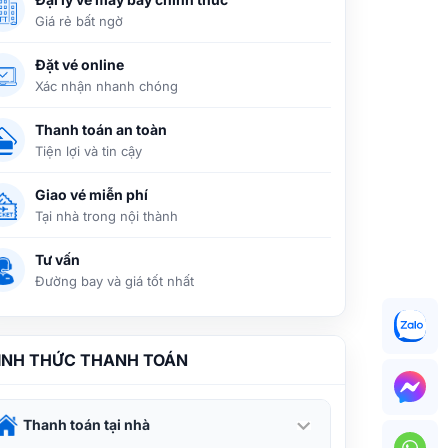
Giá rẻ bất ngờ
Giá vé máy bay Vietnam Airlines Vinh
Đặt vé online
đi Đà Nẵng
Xác nhận nhanh chóng
Thanh toán an toàn
Tiện lợi và tin cậy
Ưu đãi vé máy bay đi Đà Nẵng tháng
12 cuối năm từ 99.000Đ
Giao vé miễn phí
Tại nhà trong nội thành
Tư vấn
Jetstar cập nhật giá vé tháng 12 từ Hà
Nội đi Đà Nẵng chỉ 140.000đ
Đường bay và giá tốt nhất
Vietjet Air và Jetstar đồng loạt tung
ÌNH THỨC THANH TOÁN
vé đi Đà Nẵng chỉ từ 190.000 VNĐ
Thanh toán tại nhà