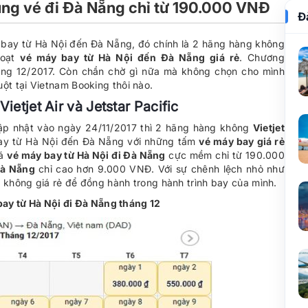
 tung vé đi Đà Nẵng chỉ từ 190.000 VNĐ
Đ
h bay từ Hà Nội đến Đà Nẵng, đó chính là 2 hãng hàng không
loạt
vé máy bay từ Hà Nội đến Đà Nẵng giá rẻ
. Chương
háng 12/2017. Còn chần chờ gì nữa mà không chọn cho mình
uột tại Vietnam Booking thôi nào.
ietjet Air và Jetstar Pacific
ập nhật vào ngày 24/11/2017 thì 2 hãng hàng không
Vietjet
bay từ Hà Nội đến Đà Nẵng với những tấm
vé máy bay giá rẻ
iá
vé máy bay từ Hà Nội đi Đà Nẵng
cực mềm chỉ từ 190.000
 Đà Nẵng
chỉ cao hơn 9.000 VNĐ. Với sự chênh lệch nhỏ như
g không giá rẻ để đồng hành trong hành trình bay của mình.
ay từ Hà Nội đi Đà Nẵng tháng 12