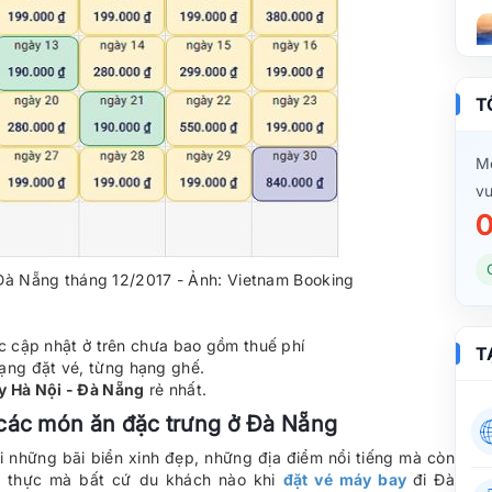
T
Mọ
vu
0
 Đà Nẵng tháng 12/2017 - Ảnh: Vietnam Booking
 cập nhật ở trên chưa bao gồm thuế phí
T
rạng đặt vé, từng hạng ghế.
y Hà Nội - Đà Nẵng
rẻ nhất.
các món ăn đặc trưng ở Đà Nẵng
i những bãi biển xinh đẹp, những địa điểm nổi tiếng mà còn
m thực mà bất cứ du khách nào khi
đặt vé máy bay
đi Đà