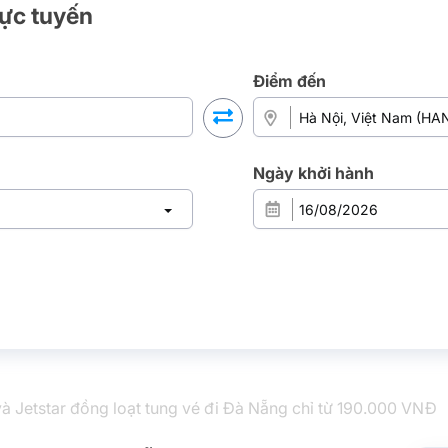
rực tuyến
Điểm đến
Ngày khởi hành
 và Jetstar đồng loạt tung vé đi Đà Nẵng chỉ từ 190.000 VNĐ