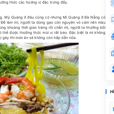
ưởng thức các hương vị đặc trưng đấy.
ung. Mỳ Quảng ở đâu cũng có nhưng Mì Quảng ở Đà Nẵng có
ì. Để làm mì, người ta dùng gạo còn nguyên vỏ cám nên màu
ng khoảng thời gian tráng rồi chần mì, người ta thường bôi
ó thể được thưởng thức mùi vị rất béo. Đặc biệt là mì không
 bị gãy thì món ăn sẽ không còn hấp dẫn nữa.
H