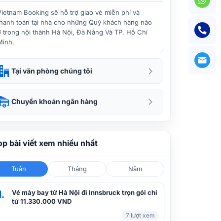
Vietjet Air tung vé máy bay đi Đà
Vietnam Booking sẽ hỗ trợ giao vé miễn phí và
Nẵng hấp dẫn dịp cuối năm
thanh toán tại nhà cho những Quý khách hàng nào
ở trong nội thành Hà Nội, Đà Nẵng Và TP. Hồ Chí
Minh.
Có ngay vé máy bay đi Đà Nẵng
tháng 1, chỉ từ 49.000Đ
Tại văn phòng chúng tôi
Tận hưởng sắc trời vào xuân ở Hội An
Chuyển khoản ngân hàng
với vé rẻ Vietnam Airlines đi Đà Nẵng
op bài viết xem nhiều nhất
Nhanh tay đặt vé máy bay đi Đà Nẵng
tháng 2, chỉ từ 58.000Đ
Tuần
Tháng
Năm
1.
Vé máy bay từ Hà Nội đi Innsbruck trọn gói chỉ
Vé máy bay Hà Nội Đà Nẵng Vietjet
từ 11.330.000 VND
giá khuyến mãi tại Vietnam Booking
7 lượt xem