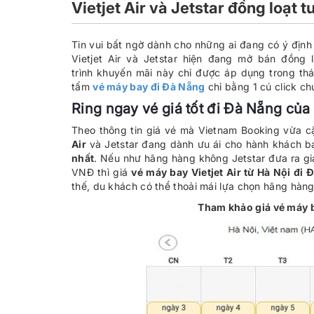
Vietjet Air và Jetstar đồng loạt
Tin vui bất ngờ dành cho những ai đang có ý địn
Vietjet Air và Jetstar hiện đang mở bán đồng 
trình khuyến mãi này chỉ được áp dụng trong t
tấm
vé máy bay đi Đà Nẵng
chỉ bằng 1 cú click ch
Ring ngay vé giá tốt đi Đà Nẵng của V
Theo thông tin giá vé mà Vietnam Booking vừa c
Air
và Jetstar đang dành ưu ái cho hành khách 
nhất
. Nếu như hãng hàng không Jetstar đưa ra g
VNĐ thì giá
vé máy bay Vietjet Air từ Hà Nội đi
thế, du khách có thể thoải mái lựa chọn hãng hàn
Tham khảo giá vé máy b