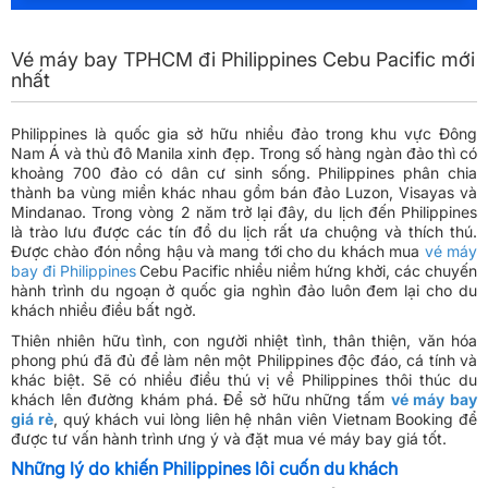
Vé máy bay TPHCM đi Philippines Cebu Pacific mới
nhất
Philippines là quốc gia sở hữu nhiều đảo trong khu vực Đông
Nam Á và thủ đô Manila xinh đẹp. Trong số hàng ngàn đảo thì có
khoảng 700 đảo có dân cư sinh sống. Philippines phân chia
thành ba vùng miền khác nhau gồm bán đảo Luzon, Visayas và
Mindanao. Trong vòng 2 năm trở lại đây, du lịch đến Philippines
là trào lưu được các tín đồ du lịch rất ưa chuộng và thích thú.
Được chào đón nồng hậu và mang tới cho du khách mua
vé máy
bay đi Philippines
Cebu Pacific nhiều niềm hứng khởi, các chuyến
hành trình du ngoạn ở quốc gia nghìn đảo luôn đem lại cho du
khách nhiều điều bất ngờ.
Thiên nhiên hữu tình, con người nhiệt tình, thân thiện, văn hóa
phong phú đã đủ để làm nên một Philippines độc đáo, cá tính và
khác biệt. Sẽ có nhiều điều thú vị về Philippines thôi thúc du
khách lên đường khám phá. Để sở hữu những tấm
vé máy bay
giá rẻ
, quý khách vui lòng liên hệ nhân viên Vietnam Booking để
được tư vấn hành trình ưng ý và đặt mua vé máy bay giá tốt.
Những lý do khiến Philippines lôi cuốn du khách