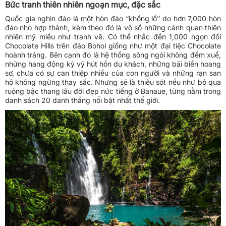
Bức tranh thiên nhiên ngoạn mục, đặc sắc
Quốc gia nghìn đảo là một hòn đảo “khổng lồ” do hơn 7,000 hòn
đảo nhỏ hợp thành, kèm theo đó là vô số những cảnh quan thiên
nhiên mỹ miều như tranh vẽ. Có thể nhắc đến 1,000 ngọn đồi
Chocolate Hills trên đảo Bohol giống như một đại tiệc Chocolate
hoành tráng. Bên cạnh đó là hệ thống sông ngòi không đếm xuể,
những hang động kỳ vỹ hút hồn du khách, những bãi biển hoang
sơ, chưa có sự can thiệp nhiều của con người và những rạn san
hô không ngừng thay sắc. Nhưng sẽ là thiếu sót nếu như bỏ qua
ruộng bậc thang lâu đời đẹp nức tiếng ở Banaue, từng nằm trong
danh sách 20 danh thắng nổi bật nhất thế giới.