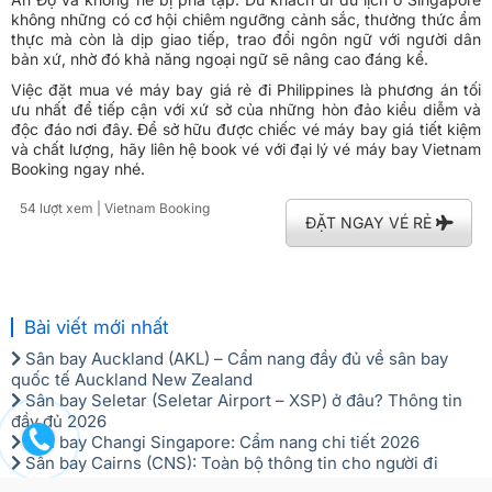
không những có cơ hội chiêm ngưỡng cảnh sắc, thưởng thức ẩm
thực mà còn là dịp giao tiếp, trao đổi ngôn ngữ với người dân
bản xứ, nhờ đó khả năng ngoại ngữ sẽ nâng cao đáng kể.
Việc đặt mua vé máy bay giá rẻ đi Philippines là phương án tối
ưu nhất để tiếp cận với xứ sở của những hòn đảo kiều diễm và
độc đáo nơi đây. Để sở hữu được chiếc vé máy bay giá tiết kiệm
và chất lượng, hãy liên hệ book vé với đại lý vé máy bay
Vietnam
Booking ngay nhé.
54 lượt xem
| Vietnam Booking
ĐẶT NGAY VÉ RẺ
Bài viết mới nhất
Sân bay Auckland (AKL) – Cẩm nang đầy đủ về sân bay
quốc tế Auckland New Zealand
Sân bay Seletar (Seletar Airport – XSP) ở đâu? Thông tin
đầy đủ 2026
Sân bay Changi Singapore: Cẩm nang chi tiết 2026
Sân bay Cairns (CNS): Toàn bộ thông tin cho người đi
Cairns 2026