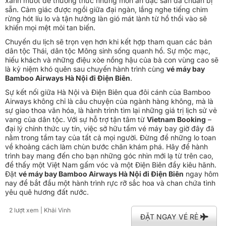
xanh mướt để thưởng thức những món ăn đặc sản đã chuẩn bị
sẵn. Cảm giác được ngồi giữa đại ngàn, lắng nghe tiếng chim
rừng hót líu lo và tận hưởng làn gió mát lành từ hồ thổi vào sẽ
khiến mọi mệt mỏi tan biến.
Chuyến du lịch sẽ trọn vẹn hơn khi kết hợp tham quan các bản
dân tộc Thái, dân tộc Mông sinh sống quanh hồ. Sự mộc mạc,
hiếu khách và những điệu xòe nồng hậu của bà con vùng cao sẽ
là kỷ niệm khó quên sau chuyến hành trình cùng
vé máy bay
Bamboo Airways Hà Nội đi Điện Biên
.
Sự kết nối giữa Hà Nội và Điện Biên qua đôi cánh của Bamboo
Airways không chỉ là câu chuyện của ngành hàng không, mà là
sự giao thoa văn hóa, là hành trình tìm lại những giá trị lịch sử vẻ
vang của dân tộc. Với sự hỗ trợ tận tâm từ
Vietnam Booking
–
đại lý chính thức uy tín, việc sở hữu tấm vé máy bay giờ đây đã
nằm trong tầm tay của tất cả mọi người. Đừng để những lo toan
về khoảng cách làm chùn bước chân khám phá. Hãy để hành
trình bay mang đến cho bạn những góc nhìn mới lạ từ trên cao,
để thấy một Việt Nam gấm vóc và một Điện Biên đầy kiêu hãnh.
Đặt
vé máy bay Bamboo Airways Hà Nội đi Điện Biên
ngay hôm
nay để bắt đầu một hành trình rực rỡ sắc hoa và chan chứa tình
yêu quê hương đất nước.
2 lượt xem
| Khải Vinh
ĐẶT NGAY VÉ RẺ