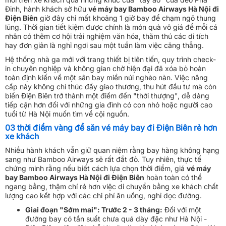
Đinh, hành khách sở hữu
vé máy bay Bamboo Airways Hà Nội đi
Điện Biên
giờ đây chỉ mất khoảng 1 giờ bay để chạm ngõ thung
lũng. Thời gian tiết kiệm được chính là món quà vô giá để mỗi cá
nhân có thêm cơ hội trải nghiệm văn hóa, thăm thú các di tích
hay đơn giản là nghỉ ngơi sau một tuần làm việc căng thẳng.
Hệ thống nhà ga mới với trang thiết bị tiên tiến, quy trình check-
in chuyên nghiệp và không gian chờ hiện đại đã xóa bỏ hoàn
toàn định kiến về một sân bay miền núi nghèo nàn. Việc nâng
cấp này không chỉ thúc đẩy giao thương, thu hút đầu tư mà còn
biến Điện Biên trở thành một điểm đến "thời thượng", dễ dàng
tiếp cận hơn đối với những gia đình có con nhỏ hoặc người cao
tuổi từ Hà Nội muốn tìm về cội nguồn.
03 thời điểm vàng để săn vé máy bay đi Điện Biên rẻ hơn
xe khách
Nhiều hành khách vẫn giữ quan niệm rằng bay hàng không hạng
sang như Bamboo Airways sẽ rất đắt đỏ. Tuy nhiên, thực tế
chứng minh rằng nếu biết cách lựa chọn thời điểm, giá
vé máy
bay Bamboo Airways Hà Nội đi Điện Biên
hoàn toàn có thể
ngang bằng, thậm chí rẻ hơn việc di chuyển bằng xe khách chất
lượng cao kết hợp với các chi phí ăn uống, nghỉ dọc đường.
Giai đoạn "Sớm mai": Trước 2 - 3 tháng:
Đối với một
đường bay có tần suất chưa quá dày đặc như Hà Nội -