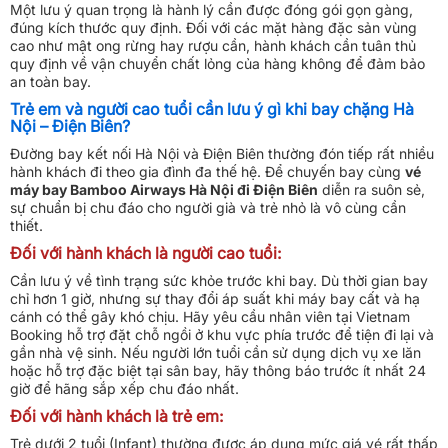
Một lưu ý quan trọng là hành lý cần được đóng gói gọn gàng,
đúng kích thước quy định. Đối với các mặt hàng đặc sản vùng
cao như mật ong rừng hay rượu cần, hành khách cần tuân thủ
quy định về vận chuyển chất lỏng của hàng không để đảm bảo
an toàn bay.
Trẻ em và người cao tuổi cần lưu ý gì khi bay chặng Hà
Nội – Điện Biên?
Đường bay kết nối Hà Nội và Điện Biên thường đón tiếp rất nhiều
hành khách đi theo gia đình đa thế hệ. Để chuyến bay cùng
vé
máy bay Bamboo Airways Hà Nội đi Điện Biên
diễn ra suôn sẻ,
sự chuẩn bị chu đáo cho người già và trẻ nhỏ là vô cùng cần
thiết.
Đối với hành khách là người cao tuổi:
Cần lưu ý về tình trạng sức khỏe trước khi bay. Dù thời gian bay
chỉ hơn 1 giờ, nhưng sự thay đổi áp suất khi máy bay cất và hạ
cánh có thể gây khó chịu. Hãy yêu cầu nhân viên tại Vietnam
Booking hỗ trợ đặt chỗ ngồi ở khu vực phía trước để tiện đi lại và
gần nhà vệ sinh. Nếu người lớn tuổi cần sử dụng dịch vụ xe lăn
hoặc hỗ trợ đặc biệt tại sân bay, hãy thông báo trước ít nhất 24
giờ để hãng sắp xếp chu đáo nhất.
Đối với hành khách là trẻ em:
Trẻ dưới 2 tuổi (Infant) thường được áp dụng mức giá vé rất thấp