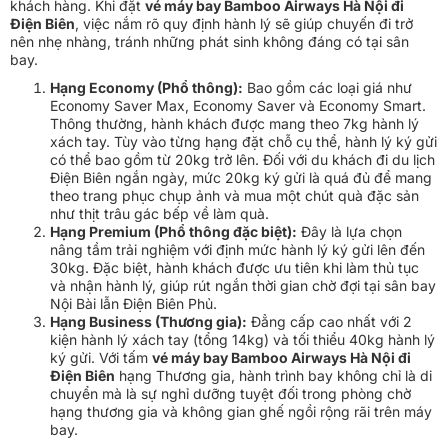
khách hàng. Khi đặt
vé máy bay Bamboo Airways Hà Nội đi
Điện Biên
, việc nắm rõ quy định hành lý sẽ giúp chuyến đi trở
nên nhẹ nhàng, tránh những phát sinh không đáng có tại sân
bay.
Hạng Economy (Phổ thông):
Bao gồm các loại giá như
Economy Saver Max, Economy Saver và Economy Smart.
Thông thường, hành khách được mang theo 7kg hành lý
xách tay. Tùy vào từng hạng đặt chỗ cụ thể, hành lý ký gửi
có thể bao gồm từ 20kg trở lên. Đối với du khách đi du lịch
Điện Biên ngắn ngày, mức 20kg ký gửi là quá đủ để mang
theo trang phục chụp ảnh và mua một chút quà đặc sản
như thịt trâu gác bếp về làm quà.
Hạng Premium (Phổ thông đặc biệt):
Đây là lựa chọn
nâng tầm trải nghiệm với định mức hành lý ký gửi lên đến
30kg. Đặc biệt, hành khách được ưu tiên khi làm thủ tục
và nhận hành lý, giúp rút ngắn thời gian chờ đợi tại sân bay
Nội Bài lẫn Điện Biên Phủ.
Hạng Business (Thương gia):
Đẳng cấp cao nhất với 2
kiện hành lý xách tay (tổng 14kg) và tối thiểu 40kg hành lý
ký gửi. Với tấm
vé máy bay Bamboo Airways Hà Nội đi
Điện Biên
hạng Thương gia, hành trình bay không chỉ là di
chuyển mà là sự nghỉ dưỡng tuyệt đối trong phòng chờ
hạng thương gia và không gian ghế ngồi rộng rãi trên máy
bay.