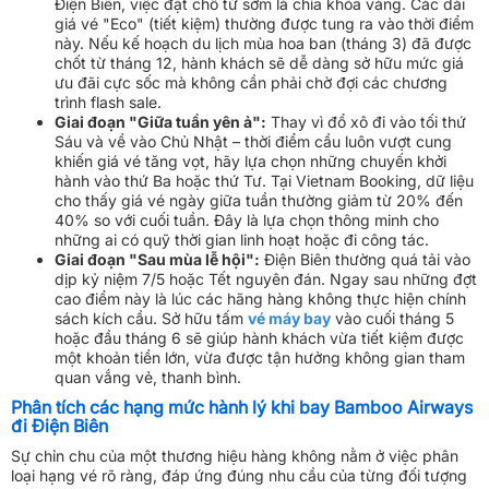
Điện Biên, việc đặt chỗ từ sớm là chìa khóa vàng. Các dải
giá vé "Eco" (tiết kiệm) thường được tung ra vào thời điểm
này. Nếu kế hoạch du lịch mùa hoa ban (tháng 3) đã được
chốt từ tháng 12, hành khách sẽ dễ dàng sở hữu mức giá
ưu đãi cực sốc mà không cần phải chờ đợi các chương
trình flash sale.
Giai đoạn "Giữa tuần yên ả":
Thay vì đổ xô đi vào tối thứ
Sáu và về vào Chủ Nhật – thời điểm cầu luôn vượt cung
khiến giá vé tăng vọt, hãy lựa chọn những chuyến khởi
hành vào thứ Ba hoặc thứ Tư. Tại Vietnam Booking, dữ liệu
cho thấy giá vé ngày giữa tuần thường giảm từ 20% đến
40% so với cuối tuần. Đây là lựa chọn thông minh cho
những ai có quỹ thời gian linh hoạt hoặc đi công tác.
Giai đoạn "Sau mùa lễ hội":
Điện Biên thường quá tải vào
dịp kỷ niệm 7/5 hoặc Tết nguyên đán. Ngay sau những đợt
cao điểm này là lúc các hãng hàng không thực hiện chính
sách kích cầu. Sở hữu tấm
vé máy bay
vào cuối tháng 5
hoặc đầu tháng 6 sẽ giúp hành khách vừa tiết kiệm được
một khoản tiền lớn, vừa được tận hưởng không gian tham
quan vắng vẻ, thanh bình.
Phân tích các hạng mức hành lý khi bay Bamboo Airways
đi Điện Biên
Sự chỉn chu của một thương hiệu hàng không nằm ở việc phân
loại hạng vé rõ ràng, đáp ứng đúng nhu cầu của từng đối tượng