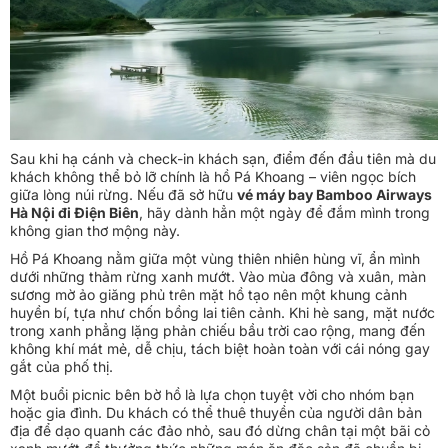
Sau khi hạ cánh và check-in khách sạn, điểm đến đầu tiên mà du
khách không thể bỏ lỡ chính là hồ Pá Khoang – viên ngọc bích
giữa lòng núi rừng. Nếu đã sở hữu
vé máy bay Bamboo Airways
Hà Nội đi Điện Biên
, hãy dành hẳn một ngày để đắm mình trong
không gian thơ mộng này.
Hồ Pá Khoang nằm giữa một vùng thiên nhiên hùng vĩ, ẩn mình
dưới những thảm rừng xanh mướt. Vào mùa đông và xuân, màn
sương mờ ảo giăng phủ trên mặt hồ tạo nên một khung cảnh
huyền bí, tựa như chốn bồng lai tiên cảnh. Khi hè sang, mặt nước
trong xanh phẳng lặng phản chiếu bầu trời cao rộng, mang đến
không khí mát mẻ, dễ chịu, tách biệt hoàn toàn với cái nóng gay
gắt của phố thị.
Một buổi picnic bên bờ hồ là lựa chọn tuyệt vời cho nhóm bạn
hoặc gia đình. Du khách có thể thuê thuyền của người dân bản
địa để dạo quanh các đảo nhỏ, sau đó dừng chân tại một bãi cỏ