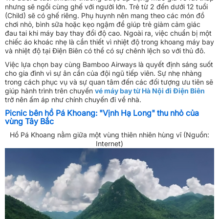
nhưng sẽ ngồi cùng ghế với người lớn. Trẻ từ 2 đến dưới 12 tuổi
(Child) sẽ có ghế riêng. Phụ huynh nên mang theo các món đồ
chơi nhỏ, bình sữa hoặc kẹo ngậm để giúp trẻ giảm cảm giác
đau tai khi máy bay thay đổi độ cao. Ngoài ra, việc chuẩn bị một
chiếc áo khoác nhẹ là cần thiết vì nhiệt độ trong khoang máy bay
và nhiệt độ tại Điện Biên có thể có sự chênh lệch so với thủ đô.
Việc lựa chọn bay cùng Bamboo Airways là quyết định sáng suốt
cho gia đình vì sự ân cần của đội ngũ tiếp viên. Sự nhẹ nhàng
trong cách phục vụ và sự quan tâm đến các đối tượng ưu tiên sẽ
giúp hành trình trên chuyến
vé máy bay từ Hà Nội đi Điện Biên
trở nên ấm áp như chính chuyến đi về nhà.
Picnic bên hồ Pá Khoang: "Vịnh Hạ Long" thu nhỏ của
vùng Tây Bắc
Hồ Pá Khoang nằm giữa một vùng thiên nhiên hùng vĩ​ (Nguồn:
Internet)