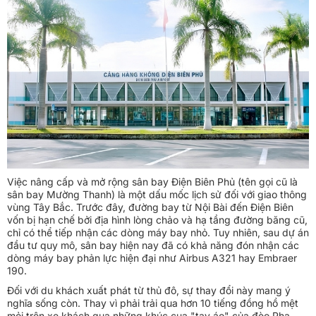
Việc nâng cấp và mở rộng sân bay Điện Biên Phủ (tên gọi cũ là
sân bay Mường Thanh) là một dấu mốc lịch sử đối với giao thông
vùng Tây Bắc. Trước đây, đường bay từ Nội Bài đến Điện Biên
vốn bị hạn chế bởi địa hình lòng chảo và hạ tầng đường băng cũ,
chỉ có thể tiếp nhận các dòng máy bay nhỏ. Tuy nhiên, sau dự án
đầu tư quy mô, sân bay hiện nay đã có khả năng đón nhận các
dòng máy bay phản lực hiện đại như Airbus A321 hay Embraer
190.
Đối với du khách xuất phát từ thủ đô, sự thay đổi này mang ý
nghĩa sống còn. Thay vì phải trải qua hơn 10 tiếng đồng hồ mệt
mỏi trên xe khách qua những khúc cua "tay áo" của đèo Pha