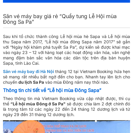
Săn vé máy bay giá rẻ “Quẩy tung Lễ Hội mùa
Đông Sa Pa”
Sau khi tổ chức thành công Lễ hội mùa hè Sapa và Lễ hội mùa
thu Sapa năm 2017, “Lễ hội mùa đông Sapa năm 2017” sẽ gắn
với “Ngày hội khám phá tuyết Sa Pa”, dự kiến sẽ được khai mạc
vào ngày 23 – 12 với hàng loạt các hoạt động văn hóa, văn nghệ
mang đậm bản sắc văn hóa các dân tộc trên địa bàn huyện
Sapa, tỉnh Lào Cai.
Săn vé máy bay đi Hà Nội
tháng 12 tại Vietnam Booking hứa hẹn
sẽ mang rất nhiều bất ngờ đến cho bạn. Nhanh tay lên lịch cho
chuyến
du lịch Sa Pa
vào mùa Đông năm nay thôi nào.
Thông tin chi tiết về “Lễ hội mùa Đông Sapa”
Theo thông tin mà Vietnam Booking vừa cập nhật được, thì cụ
thể
“Lễ hội mùa Đông ở Sa Pa"
sẽ được chia làm 2 đợt chính đó
là trọng tâm từ các ngày 22 đến 24 tháng 12 dương lịch và từ
ngày 29 đến 31 tháng 12 dương lịch.