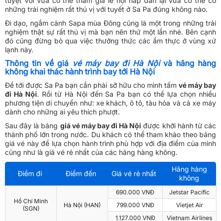
tuyệt vời vừa có thể tham gia lễ hội hấp dẫn lại vừa có thể có
những trải nghiệm rất thú vị với tuyết ở Sa Pa đúng không nào.
Đi dạo, ngắm cảnh Sapa mùa Đông cũng là một trong những trải
nghiệm thật sự rất thú vị mà bạn nên thử một lần nhé. Bên cạnh
đó cũng đừng bỏ qua việc thưởng thức các ẩm thực ở vùng xứ
lạnh này.
Thông tin về giá
vé máy bay đi Hà Nội
và hãng hàng
không khai thác hành trình bay tới Hà Nội
Để tới được Sa Pa bạn cần phải sỡ hữu cho mình tấm
vé máy bay
đi Hà Nội
. Rồi từ Hà Nội đến Sa Pa bạn có thể lựa chọn nhiều
phương tiện di chuyển như: xe khách, ô tô, tàu hỏa và cả xe máy
dành cho những ai yêu thích phượt.
Sau đây là bảng
giá vé máy bay đi Hà Nội
được khởi hành từ các
thành phố lớn trong nước. Du khách có thể tham khảo theo bảng
giá vé này để lựa chọn hành trình phù hợp với địa điểm của mình
cũng như là giá vé rẻ nhất của các hãng hàng không.
Hãng hàng
Điểm đi
Điểm đến
Giá vé rẻ nhất
không
690.000 VNĐ
Jetstar Pacific
Hồ Chí Minh
Hà Nội (HAN)
799.000 VNĐ
Vietjet Air
(SGN)
1.127.000 VNĐ
Vietnam Airlines