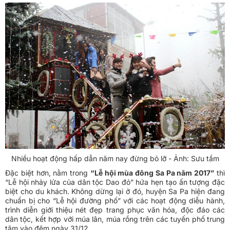
Nhiều hoạt động hấp dẫn năm nay đừng bỏ lỡ - Ảnh: Sưu tầm
Đặc biệt hơn, nằm trong
“Lễ hội mùa đông Sa Pa năm 2017”
thì
“Lễ hội nhảy lửa của dân tộc Dao đỏ” hứa hẹn tạo ấn tượng đặc
biệt cho du khách. Không dừng lại ở đó, huyện Sa Pa hiện đang
chuẩn bị cho “Lễ hội đường phố” với các hoạt động diễu hành,
trình diễn giới thiệu nét đẹp trang phục văn hóa, độc đáo các
dân tộc, kết hợp với múa lân, múa rồng trên các tuyến phố trung
tâm vào đêm ngày 31/12.