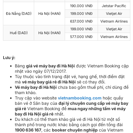
190.000 VNĐ
Jetstar Pacific
Đà Nẵng (DAD)
Hà Nội (HAN)
199.000 VNĐ
Vietjet Air
637.000 VNĐ
Vietnam Airlines
199.000 VNĐ
Vietjet Air
Huế (DAD)
Hà Nội (HAN)
577.000 VNĐ
Vietnam Airlines
Lưu ý:
Bảng
giá vé máy bay đi Hà Nội
được Vietnam Booking cập
nhật vào ngày 07/12/2017.
Tùy thuộc vào tình trạng đặt vé, hạng ghế, thời điểm đặt
mà
vé máy bay giá rẻ đi Hà Nội
sẽ có thay đổi.
Vé máy bay đi Hà Nội
chưa bao gồm thuế phí, chỉ dùng để
tham khảo.
Truy cập vào website
vietnambooking.com
hoặc quầy
bán vé ở Sân bay của
đại lý chuyên cung cấp vé máy bay
giá rẻ
Vietnam Booking để
mua ngay những tấm vé máy
bay đi Hà Nội giá rẻ
nhất.
Du khách có thể tham khảo giá vé đi Hà Nội từ một số
thành phố trong nước khác bằng cách gọi đến tổng đài
1900 636 167
, các
booker chuyên nghiệp
của Vietnam