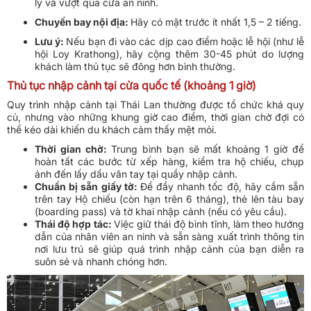
lý và vượt qua cửa an ninh.
Chuyến bay nội địa:
Hãy có mặt trước ít nhất 1,5 – 2 tiếng.
Lưu ý:
Nếu bạn đi vào các dịp cao điểm hoặc lễ hội (như lễ
hội Loy Krathong), hãy cộng thêm 30-45 phút do lượng
khách làm thủ tục sẽ đông hơn bình thường.
Thủ tục nhập cảnh tại cửa quốc tế (khoảng 1 giờ)
Quy trình nhập cảnh tại Thái Lan thường được tổ chức khá quy
củ, nhưng vào những khung giờ cao điểm, thời gian chờ đợi có
thể kéo dài khiến du khách cảm thấy mệt mỏi.
Thời gian chờ:
Trung bình bạn sẽ mất khoảng 1 giờ để
hoàn tất các bước từ xếp hàng, kiểm tra hộ chiếu, chụp
ảnh đến lấy dấu vân tay tại quầy nhập cảnh.
Chuẩn bị sẵn giấy tờ:
Để đẩy nhanh tốc độ, hãy cầm sẵn
trên tay Hộ chiếu (còn hạn trên 6 tháng), thẻ lên tàu bay
(boarding pass) và tờ khai nhập cảnh (nếu có yêu cầu).
Thái độ hợp tác:
Việc giữ thái độ bình tĩnh, làm theo hướng
dẫn của nhân viên an ninh và sẵn sàng xuất trình thông tin
nơi lưu trú sẽ giúp quá trình nhập cảnh của bạn diễn ra
suôn sẻ và nhanh chóng hơn.