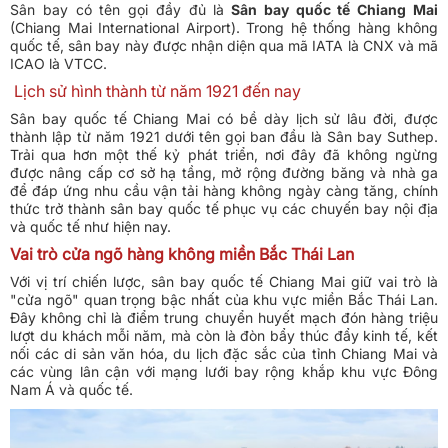
Sân bay có tên gọi đầy đủ là
Sân bay quốc tế Chiang Mai
(Chiang Mai International Airport). Trong hệ thống hàng không
quốc tế, sân bay này được nhận diện qua mã IATA là CNX và mã
ICAO là VTCC.
Lịch sử hình thành từ năm 1921 đến nay
Sân bay quốc tế Chiang Mai có bề dày lịch sử lâu đời, được
thành lập từ năm 1921 dưới tên gọi ban đầu là Sân bay Suthep.
Trải qua hơn một thế kỷ phát triển, nơi đây đã không ngừng
được nâng cấp cơ sở hạ tầng, mở rộng đường băng và nhà ga
để đáp ứng nhu cầu vận tải hàng không ngày càng tăng, chính
thức trở thành sân bay quốc tế phục vụ các chuyến bay nội địa
và quốc tế như hiện nay.
Vai trò cửa ngõ hàng không miền Bắc Thái Lan
Với vị trí chiến lược, sân bay quốc tế Chiang Mai giữ vai trò là
"cửa ngõ" quan trọng bậc nhất của khu vực miền Bắc Thái Lan.
Đây không chỉ là điểm trung chuyển huyết mạch đón hàng triệu
lượt du khách mỗi năm, mà còn là đòn bẩy thúc đẩy kinh tế, kết
nối các di sản văn hóa, du lịch đặc sắc của tỉnh Chiang Mai và
các vùng lân cận với mạng lưới bay rộng khắp khu vực Đông
Nam Á và quốc tế.