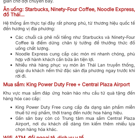
gian chờ đợi chuyến bay.
Ăn uống: Starbucks, Ninety-Four Coffee, Noodle Express,
đồ Thái…
Hệ thống ẩm thực tại đây rất phong phú, từ thương hiệu quốc tế
đến hương vị địa phương:
Các chuỗi cà phê nổi tiếng như Starbucks và Ninety-Four
Coffee là điểm dừng chân lý tưởng để thưởng thức đồ
uống chất lượng.
Noodle Express cung cấp các món mì nhanh chóng, phù
hợp với hành khách cần bữa ăn tiện lợi.
Nhiều nhà hàng phục vụ món ăn Thái Lan truyền thống,
giúp du khách nếm thử đặc sản địa phương ngay trước khi
rời đi.
Mua sắm: King Power Duty Free + Central Plaza Airport
Khu vực mua sắm đáp ứng hoàn hảo nhu cầu từ quà tặng đến
hàng hóa cao cấp:
King Power Duty Free cung cấp đa dạng sản phẩm miễn
thuế từ mỹ phẩm, thời trang đến nước hoa hàng hiệu.
Gần sân bay còn có Trung tâm mua sắm Central Plaza
Airport, nơi du khách dễ dàng tìm kiếm thêm nhiều lựa
chọn hàng hóa khác.
Wifi, ATM, đổi ngoại tệ, dịch vụ y tế