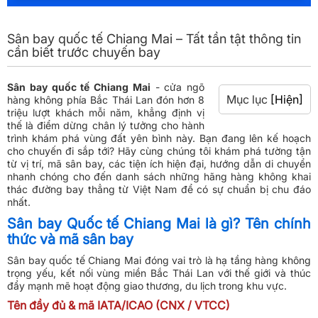
Sân bay quốc tế Chiang Mai – Tất tần tật thông tin
cần biết trước chuyến bay
Sân bay quốc tế Chiang Mai
- cửa ngõ
Mục lục
[Hiện]
hàng không phía Bắc Thái Lan đón hơn 8
triệu lượt khách mỗi năm, khẳng định vị
thế là điểm dừng chân lý tưởng cho hành
trình khám phá vùng đất yên bình này. Bạn đang lên kế hoạch
cho chuyến đi sắp tới? Hãy cùng chúng tôi khám phá tường tận
từ vị trí, mã sân bay, các tiện ích hiện đại, hướng dẫn di chuyển
nhanh chóng cho đến danh sách những hãng hàng không khai
thác đường bay thẳng từ Việt Nam để có sự chuẩn bị chu đáo
nhất.
Sân bay Quốc tế Chiang Mai là gì? Tên chính
thức và mã sân bay
Sân bay quốc tế Chiang Mai đóng vai trò là hạ tầng hàng không
trọng yếu, kết nối vùng miền Bắc Thái Lan với thế giới và thúc
đẩy mạnh mẽ hoạt động giao thương, du lịch trong khu vực.
Tên đầy đủ & mã IATA/ICAO (CNX / VTCC)