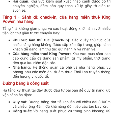
Hải quan:
Khu vực kiểm soát xuất nhập cảnh được bố trí
chuyên nghiệp, đảm bảo quy trình xử lý giấy tờ diễn ra
suôn sẻ.
Tầng 1 - Sảnh đi: check-in, cửa hàng miễn thuế King
Power, nhà hàng
Tầng 1 là không gian phục vụ các hoạt động khởi hành với nhiều
tiện ích thư giãn trước chuyến bay:
Khu vực làm thủ tục (check-in):
Các quầy thủ tục của
nhiều hãng hàng không được sắp xếp tập trung, giúp hành
khách dễ dàng làm thủ tục gửi hành lý và nhận vé.
Cửa hàng miễn thuế King Power:
Khu vực mua sắm cao
cấp cung cấp đa dạng sản phẩm, từ mỹ phẩm, thời trang
đến quà lưu niệm đặc sắc.
Nhà hàng:
Hệ thống quán cà phê và nhà hàng phục vụ
phong phú các món ăn, từ ẩm thực Thái Lan truyền thống
đến hương vị quốc tế.
Đường băng & công suất
Hạ tầng kỹ thuật tại đây được đầu tư bài bản để duy trì năng lực
vận hành ổn định:
Quy mô:
Đường băng đạt tiêu chuẩn với chiều dài 3.100m
và chiều rộng 45m, đủ khả năng đón tiếp các tàu bay lớn.
Công suất:
Với năng suất phục vụ trung bình khoảng 69