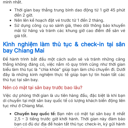
minh nhất.
Thời gian bay thẳng trung bình dao động từ 1 giờ 45 phút
đến 2 giờ.
Nên lên kế hoạch đặt vé trước từ 1 đến 2 tháng.
Sử dụng công cụ so sánh giá, theo dõi thông báo khuyến
mãi từ hãng và tránh các khung giờ cao điểm để săn vé
giá tốt.
Kinh nghiệm làm thủ tục & check-in tại sân
bay Chiang Mai
Để hành trình bắt đầu một cách suôn sẻ và tránh những căng
thẳng không đáng có, việc nắm rõ quy trình cũng như thời gian
biểu làm thủ tục là "chìa khóa" giúp bạn làm chủ chuyến đi. Dưới
đây là những kinh nghiệm thực tế giúp bạn tự tin hoàn tất các
thủ tục tại sân bay.
Nên có mặt tại sân bay trước bao lâu?
Việc dự phòng thời gian là ưu tiên hàng đầu, đặc biệt là khi bạn
di chuyển tại một sân bay quốc tế có lượng khách biến động liên
tục như ở Chiang Mai.
Chuyến bay quốc tế:
Bạn nên có mặt tại sân bay ít nhất
2,5 – 3 tiếng trước giờ khởi hành. Thời gian này đảm bảo
bạn có đủ dư địa để hoàn tất thủ tục check-in, ký gửi hành