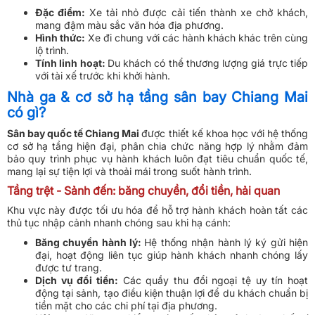
Đặc điểm:
Xe tải nhỏ được cải tiến thành xe chở khách,
mang đậm màu sắc văn hóa địa phương.
Hình thức:
Xe đi chung với các hành khách khác trên cùng
lộ trình.
Tính linh hoạt:
Du khách có thể thương lượng giá trực tiếp
với tài xế trước khi khởi hành.
Nhà ga & cơ sở hạ tầng sân bay Chiang Mai
có gì?
Sân bay quốc tế Chiang Mai
được thiết kế khoa học với hệ thống
cơ sở hạ tầng hiện đại, phân chia chức năng hợp lý nhằm đảm
bảo quy trình phục vụ hành khách luôn đạt tiêu chuẩn quốc tế,
mang lại sự tiện lợi và thoải mái trong suốt hành trình.
Tầng trệt - Sảnh đến: băng chuyền, đổi tiền, hải quan
Khu vực này được tối ưu hóa để hỗ trợ hành khách hoàn tất các
thủ tục nhập cảnh nhanh chóng sau khi hạ cánh:
Băng chuyền hành lý:
Hệ thống nhận hành lý ký gửi hiện
đại, hoạt động liên tục giúp hành khách nhanh chóng lấy
được tư trang.
Dịch vụ đổi tiền:
Các quầy thu đổi ngoại tệ uy tín hoạt
động tại sảnh, tạo điều kiện thuận lợi để du khách chuẩn bị
tiền mặt cho các chi phí tại địa phương.