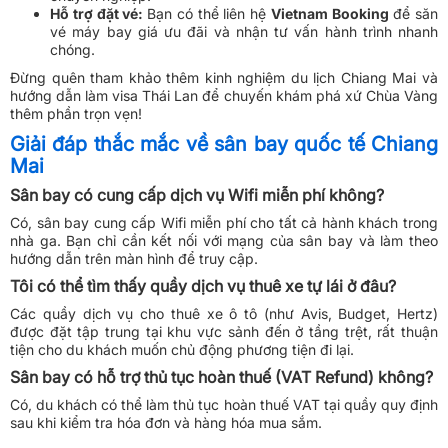
Hỗ trợ đặt vé:
Bạn có thể liên hệ
Vietnam Booking
để săn
vé máy bay giá ưu đãi và nhận tư vấn hành trình nhanh
chóng.
Đừng quên tham khảo thêm kinh nghiệm du lịch Chiang Mai và
hướng dẫn làm visa Thái Lan để chuyến khám phá xứ Chùa Vàng
thêm phần trọn vẹn!
Giải đáp thắc mắc về sân bay quốc tế Chiang
Mai
Sân bay có cung cấp dịch vụ Wifi miễn phí không?
Có, sân bay cung cấp Wifi miễn phí cho tất cả hành khách trong
nhà ga. Bạn chỉ cần kết nối với mạng của sân bay và làm theo
hướng dẫn trên màn hình để truy cập.
Tôi có thể tìm thấy quầy dịch vụ thuê xe tự lái ở đâu?
Các quầy dịch vụ cho thuê xe ô tô (như Avis, Budget, Hertz)
được đặt tập trung tại khu vực sảnh đến ở tầng trệt, rất thuận
tiện cho du khách muốn chủ động phương tiện đi lại.
Sân bay có hỗ trợ thủ tục hoàn thuế (VAT Refund) không?
Có, du khách có thể làm thủ tục hoàn thuế VAT tại quầy quy định
sau khi kiểm tra hóa đơn và hàng hóa mua sắm.