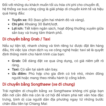
Đối với những du khách muốn tối ưu hóa chi phí cho chuyến đi,
hệ thống xe bus công cộng là giải pháp di chuyển kinh tế và hiệu
quả hàng đầu:
Tuyến xe:
R3 (bao gồm hai nhánh đỏ và vàng).
Chi phí:
Khoảng 30 Baht/lượt.
Lợi ích:
Tiết kiệm ngân sách, hoạt động thường xuyên giữa
sân bay và trung tâm thành phố.
Di chuyển bằng Grab / Taxi
Nếu sự tiện lợi, nhanh chóng và tính riêng tư được đặt lên hàng
đầu, thì việc lựa chọn dịch vụ xe công nghệ hoặc taxi sẽ là quyết
định thông minh cho hành trình của bạn:
Grab:
Dễ dàng đặt xe qua ứng dụng, có giá niêm yết rõ
ràng.
Taxi:
Có sẵn tại sảnh sân bay.
Ưu điểm:
Phù hợp cho gia đình có trẻ nhỏ, nhóm đông
người hoặc mang theo nhiều hành lý cồng kềnh.
Di chuyển bằng Songthaew (xe đi chung)
Trải nghiệm di chuyển bằng xe Songthaew không chỉ giúp bạn
đến nơi cần đến mà còn là cơ hội để khám phá nét văn hóa đặc
trưng, bình dị của người dân địa phương ngay từ những bước
chân đầu tiên tại Chiang Mai: