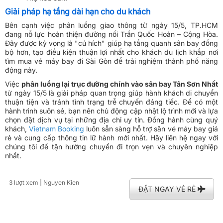
Giải pháp hạ tầng dài hạn cho du khách
Bên cạnh việc phân luồng giao thông từ ngày 15/5, TP.HCM
đang nỗ lực hoàn thiện đường nối Trần Quốc Hoàn – Cộng Hòa.
Đây được kỳ vọng là "cú hích" giúp hạ tầng quanh sân bay đồng
bộ hơn, tạo điều kiện thuận lợi nhất cho khách du lịch khắp nơi
tìm mua vé máy bay đi Sài Gòn để trải nghiệm thành phố năng
động này.
Việc
phân luồng lại trục đường chính vào sân bay Tân Sơn Nhất
từ ngày 15/5 là giải pháp quan trọng giúp hành khách di chuyển
thuận tiện và tránh tình trạng trễ chuyến đáng tiếc. Để có một
hành trình suôn sẻ, bạn nên chủ động cập nhật lộ trình mới và lựa
chọn đặt dịch vụ tại những địa chỉ uy tín. Đồng hành cùng quý
khách,
Vietnam Booking
luôn sẵn sàng hỗ trợ săn vé máy bay giá
rẻ và cung cấp thông tin lữ hành mới nhất. Hãy liên hệ ngay với
chúng tôi để tận hưởng chuyến đi trọn vẹn và chuyên nghiệp
nhất.
3 lượt xem
| Nguyen Kien
ĐẶT NGAY VÉ RẺ