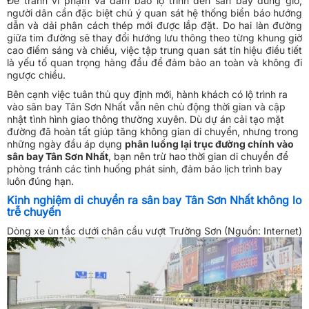
Để tránh vi phạm và đảm bảo lộ trình đến sân bay đúng giờ,
người dân cần đặc biệt chú ý quan sát hệ thống biển báo hướng
dẫn và dải phân cách thép mới được lắp đặt. Do hai làn đường
giữa tim đường sẽ thay đổi hướng lưu thông theo từng khung giờ
cao điểm sáng và chiều, việc tập trung quan sát tín hiệu điều tiết
là yếu tố quan trọng hàng đầu để đảm bảo an toàn và không đi
ngược chiều.
Bên cạnh việc tuân thủ quy định mới, hành khách có lộ trình ra
vào sân bay Tân Sơn Nhất vẫn nên chủ động thời gian và cập
nhật tình hình giao thông thường xuyên. Dù dự án cải tạo mặt
đường đã hoàn tất giúp tăng không gian di chuyển, nhưng trong
những ngày đầu áp dụng
phân luồng lại trục đường chính vào
sân bay Tân Sơn Nhất
, bạn nên trừ hao thời gian di chuyển để
phòng tránh các tình huống phát sinh, đảm bảo lịch trình bay
luôn đúng hạn.
Kinh nghiệm di chuyển ra sân bay Tân Sơn Nhất không lo
trễ chuyến
Dòng xe ùn tắc dưới chân cầu vượt Trường Sơn​ (Nguồn: Internet)