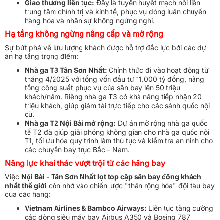
Giao thương liên tục:
Đây là tuyến huyết mạch nối liền
trung tâm chính trị và kinh tế, phục vụ dòng luân chuyển
hàng hóa và nhân sự không ngừng nghỉ.
Hạ tầng không ngừng nâng cấp và mở rộng
Sự bứt phá về lưu lượng khách được hỗ trợ đắc lực bởi các dự
án hạ tầng trọng điểm:
Nhà ga T3 Tân Sơn Nhất:
Chính thức đi vào hoạt động từ
tháng 4/2025 với tổng vốn đầu tư 11.000 tỷ đồng, nâng
tổng công suất phục vụ của sân bay lên 50 triệu
khách/năm. Riêng nhà ga T3 có khả năng tiếp nhận 20
triệu khách, giúp giảm tải trực tiếp cho các sảnh quốc nội
cũ.
Nhà ga T2 Nội Bài mở rộng:
Dự án mở rộng nhà ga quốc
tế T2 đã giúp giải phóng không gian cho nhà ga quốc nội
T1, tối ưu hóa quy trình làm thủ tục và kiểm tra an ninh cho
các chuyến bay trục Bắc – Nam.
Năng lực khai thác vượt trội từ các hãng bay
Việc
Nội Bài - Tân Sơn Nhất lọt top cặp sân bay đông khách
nhất thế giới
còn nhờ vào chiến lược "thân rộng hóa" đội tàu bay
của các hãng:
Vietnam Airlines & Bamboo Airways:
Liên tục tăng cường
các dòng siêu máy bay Airbus A350 và Boeing 787