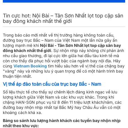
Tin cực hot: Nội Bài – Tân Sơn Nhất lọt top cặp sân
bay đông khách nhất thế giới
Trong báo cáo mới nhất về thị trường hàng không toàn cầu,
đường bay trục Bắc – Nam của Việt Nam một lần nữa gây ấn
tượng mạnh mẽ khi
Nội Bài - Tân Sơn Nhất lọt top cặp sân bay
đông khách nhất thế giới
. Sự nhộn nhịp này không chỉ phản ánh
nhu cầu giao thương, đi lại cực lớn giữa hai đầu tàu kinh tế mà
còn cho thấy đà phục hồi vượt bậc của ngành bay nội địa. Hãy
cùng
Vietnam Booking
tìm hiểu sâu hơn về vị thế của chặng bay
"vàng" này và những lưu ý quan trọng để có một hành trình bay
thuận tiện nhất.
Vị thế áp đảo toàn cầu của trục bay Bắc - Nam
Số liệu thực tế cho thấy sự chênh lệch đáng kinh ngạc về lưu
lượng khách giữa Việt Nam và các khu vực khác. Trong khi
chặng HAN-SGN phục vụ từ 8 đến 11 triệu lượt khách/năm, các
đường bay nhộn nhịp nhất tại Bắc Mỹ hay Châu Âu vẫn có một
khoảng cách khá xa.
Bảng so sánh lưu lượng hành khách các tuyến bay nhộn nhịp
nhất theo khu vực: