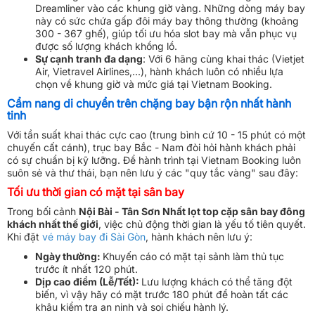
Dreamliner vào các khung giờ vàng. Những dòng máy bay
này có sức chứa gấp đôi máy bay thông thường (khoảng
300 - 367 ghế), giúp tối ưu hóa slot bay mà vẫn phục vụ
được số lượng khách khổng lồ.
Sự cạnh tranh đa dạng
: Với 6 hãng cùng khai thác (Vietjet
Air, Vietravel Airlines,...), hành khách luôn có nhiều lựa
chọn về khung giờ và mức giá tại Vietnam Booking.
Cẩm nang di chuyển trên chặng bay bận rộn nhất hành
tinh
Với tần suất khai thác cực cao (trung bình cứ 10 - 15 phút có một
chuyến cất cánh), trục bay Bắc - Nam đòi hỏi hành khách phải
có sự chuẩn bị kỹ lưỡng. Để hành trình tại Vietnam Booking luôn
suôn sẻ và thư thái, bạn nên lưu ý các "quy tắc vàng" sau đây:
Tối ưu thời gian có mặt tại sân bay
Trong bối cảnh
Nội Bài - Tân Sơn Nhất lọt top cặp sân bay đông
khách nhất thế giới
, việc chủ động thời gian là yếu tố tiên quyết.
Khi đặt
vé máy bay đi Sài Gòn
, hành khách nên lưu ý:
Ngày thường:
Khuyến cáo có mặt tại sảnh làm thủ tục
trước ít nhất 120 phút.
Dịp cao điểm (Lễ/Tết):
Lưu lượng khách có thể tăng đột
biến, vì vậy hãy có mặt trước 180 phút để hoàn tất các
khâu kiểm tra an ninh và soi chiếu hành lý.