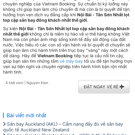
chuyên nghiệp của Vietnam Booking. Sự chuẩn bị kỹ lưỡng này
không chỉ giúp bạn làm chủ chuyến đi mà còn là bí quyết để tận
hưởng trọn vẹn dịch vụ đẳng cấp khi
Nội Bài - Tân Sơn Nhất lọt
top cặp sân bay đông khách nhất thế giới
.
Sự kiện
Nội Bài - Tân Sơn Nhất lọt top cặp sân bay đông khách
nhất thế giới
không chỉ là niềm tự hào về vị thế hàng không Việt
Nam mà còn phản ánh nhịp sống kinh tế đầy sôi động của đất
nước. Việc hiểu rõ các con số vận hành và bí quyết di chuyển sẽ
giúp bạn làm chủ hành trình trên trục bay "vàng" này một cách
dễ dàng. Hãy để
Vietnam Booking
tiếp tục là cầu nối tin cậy,
giúp bạn săn tìm những tấm
vé máy bay
tối ưu để tận hưởng trọn
vẹn sự tiện nghi và chuyên nghiệp trên hành trình bận rộn nhất
hành tinh.
4 lượt xem
| Nguyen Kien
ĐẶT NGAY VÉ RẺ
Bài viết mới nhất
Sân bay Auckland (AKL) – Cẩm nang đầy đủ về sân bay
quốc tế Auckland New Zealand