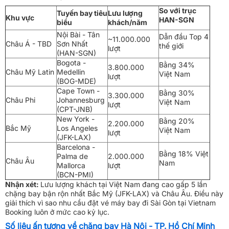
So với trục
Tuyến bay tiêu
Lưu lượng
Khu vực
HAN-SGN
biểu
khách/năm
Nội Bài - Tân
Dẫn đầu Top 4
~11.000.000
Châu Á - TBD
Sơn Nhất
thế giới
lượt
(HAN-SGN)
Bogota -
Bằng 34%
3.800.000
Châu Mỹ Latin
Medellin
Việt Nam
lượt
(BOG-MDE)
Cape Town -
Bằng 30%
3.300.000
Châu Phi
Johannesburg
Việt Nam
lượt
(CPT-JNB)
New York -
Bằng 20%
2.200.000
Bắc Mỹ
Los Angeles
Việt Nam
lượt
(JFK-LAX)
Barcelona -
Bằng 18% Việt
Palma de
2.000.000
Châu Âu
Nam
Mallorca
lượt
(BCN-PMI)
Nhận xét:
Lưu lượng khách tại Việt Nam đang cao gấp 5 lần
chặng bay bận rộn nhất Bắc Mỹ (JFK-LAX) và Châu Âu. Điều này
giải thích vì sao nhu cầu đặt vé máy bay đi Sài Gòn tại Vietnam
Booking luôn ở mức cao kỷ lục.
Số liệu ấn tượng về chặng bay Hà Nội - TP. Hồ Chí Minh