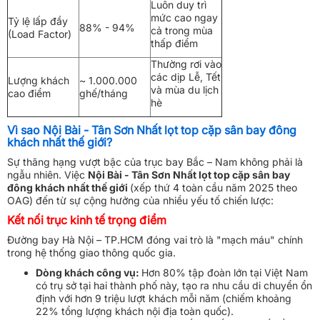
Luôn duy trì
mức cao ngay
Tỷ lệ lấp đầy
88% - 94%
cả trong mùa
(Load Factor)
thấp điểm
Thường rơi vào
các dịp Lễ, Tết
Lượng khách
~ 1.000.000
và mùa du lịch
cao điểm
ghế/tháng
hè
Vì sao Nội Bài - Tân Sơn Nhất lọt top cặp sân bay đông
khách nhất thế giới?
Sự thăng hạng vượt bậc của trục bay Bắc – Nam không phải là
ngẫu nhiên. Việc
Nội Bài - Tân Sơn Nhất lọt top cặp sân bay
đông khách nhất thế giới
(xếp thứ 4 toàn cầu năm 2025 theo
OAG) đến từ sự cộng hưởng của nhiều yếu tố chiến lược:
Kết nối trục kinh tế trọng điểm
Đường bay Hà Nội – TP.HCM đóng vai trò là "mạch máu" chính
trong hệ thống giao thông quốc gia.
Dòng khách công vụ:
Hơn 80% tập đoàn lớn tại Việt Nam
có trụ sở tại hai thành phố này, tạo ra nhu cầu di chuyển ổn
định với hơn 9 triệu lượt khách mỗi năm (chiếm khoảng
22% tổng lượng khách nội địa toàn quốc).