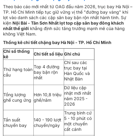
Theo báo cáo mới nhất từ OAG đầu năm 2026, trục bay Hà Nội –
TP. Hồ Chí Minh tiếp tục giữ vững vị thế "đường bay vàng" khi
lọt vào danh sách các cặp sân bay bận rộn nhất hành tinh. Sự
kiện
Nội Bài - Tân Sơn Nhất lọt top cặp sân bay đông khách
nhất thế giới
khẳng định sức tăng trưởng mạnh mẽ của hàng
không Việt Nam.
Thống kê chi tiết chặng bay Hà Nội - TP. Hồ Chí Minh
Chỉ số thống
Chi tiết số liệu
Ghi chú
kê
Chỉ sau các
Top 4 đường
trục bay tại
Thứ hạng toàn
bay bận rộn
Hàn Quốc và
cầu
nhất
Nhật Bản
Dữ liệu cập
nhật mới nhất
Tổng lượng
Hơn 10,8 triệu
năm 2025 -
ghế cung ứng
ghế/năm
2026
Trung bình cứ
5 - 10 phút có
Tần suất
140 - 190 lượt
một chuyến
chuyến bay
chuyến/ngày
cất cánh