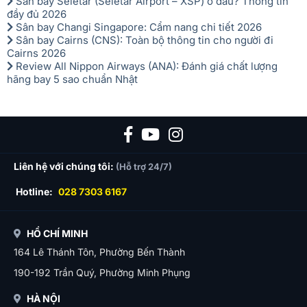
Sân bay Seletar (Seletar Airport – XSP) ở đâu? Thông tin
đầy đủ 2026
Sân bay Changi Singapore: Cẩm nang chi tiết 2026
Sân bay Cairns (CNS): Toàn bộ thông tin cho người đi
Cairns 2026
Review All Nippon Airways (ANA): Đánh giá chất lượng
hãng bay 5 sao chuẩn Nhật
Liên hệ với chúng tôi:
(Hỗ trợ 24/7)
Hotline:
028 7303 6167
HỒ CHÍ MINH
164 Lê Thánh Tôn, Phường Bến Thành
190-192 Trần Quý, Phường Minh Phụng
HÀ NỘI