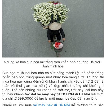
Những xe hoa cúc họa mi trắng trên khắp phố phường Hà Nội -
Ảnh minh họa
Cúc họa mi là loài hoa nhỏ có sức sống mãnh liệt, có cánh trắng
ngần bao bọc xung quanh một nhụy hoa vàng tươi. Thường thì
mùa hoa này cũng đến rồi đi khá nhanh, chỉ kéo dài từ 2 đến 3
tuần và thời gian hoa nở rộ và đẹp nhất thường chỉ khoảng 1
tuần. Thế nên những du khách đã trót mê, trót say loài hoa này
thì hãy nhanh tay
đặt vé máy bay từ TP.HCM đi Hà Nội
với mức
giá chỉ từ 599.000đ để lưu lại một mùa hoa đẹp đến nao lòng.
Ngoài ra, khi mua
vé máy bay đi Hà Nội
để thưởng thức sắc