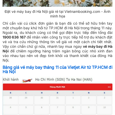
Đặt vé máy bay đi Hà Nội giá rẻ tại Vietnambooking.com - Ảnh
minh họa
Chỉ cần vài cú click đơn giản là bạn đã có thể sở hữu trên tay
một chuyến bay khứ hồi từ TP.HCM đi Hà Nội trong tháng 11 này.
Ngoài ra, du khách cũng có thể gọi điện trực tiếp đến tổng đài
1900 636 167
để nhân viên công ty trực tiếp hỗ trợ du khách đặt
vé và tra cứu những thông tin về giá vé một cách chi tiết nhất.
Vậy còn chần chừ gì nữa, nhanh tay mua ngay
vé máy bay đi Hà
Nội
để chiêm ngưỡng hàng trăm ngàn bông cúc nhỏ xinh đan
vào nhau tạo nên vẻ đẹp tinh khôi và thanh khiết của đông Hà
Nội.
Bảng giá vé máy bay tháng 11 của Vietjet Air từ TP.HCM đi
Hà Nội