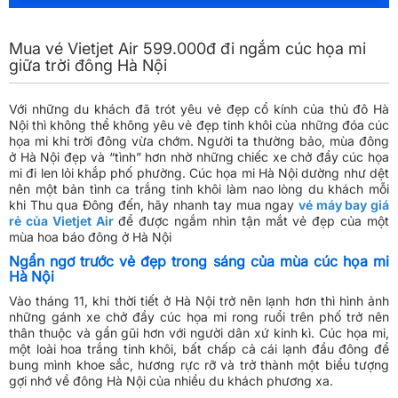
Mua vé Vietjet Air 599.000đ đi ngắm cúc họa mi
giữa trời đông Hà Nội
Với những du khách đã trót yêu vẻ đẹp cổ kính của thủ đô Hà
Nội thì không thể không yêu vẻ đẹp tinh khôi của những đóa cúc
họa mi khi trời đông vừa chớm. Người ta thường bảo, mùa đông
ở Hà Nội đẹp và “tình” hơn nhờ những chiếc xe chở đầy cúc họa
mi đi len lỏi khắp phố phường. Cúc họa mi Hà Nội dường như dệt
nên một bản tình ca trắng tinh khôi làm nao lòng du khách mỗi
khi Thu qua Đông đến, hãy nhanh tay mua ngay
vé máy bay giá
rẻ của Vietjet Air
để được ngắm nhìn tận mắt vẻ đẹp của một
mùa hoa báo đông ở Hà Nội
Ngẩn ngơ trước vẻ đẹp trong sáng của mùa cúc họa mi
Hà Nội
Vào tháng 11, khi thời tiết ở Hà Nội trở nên lạnh hơn thì hình ảnh
những gánh xe chở đầy cúc họa mi rong ruổi trên phố trở nên
thân thuộc và gần gũi hơn với người dân xứ kinh kì. Cúc họa mi,
một loài hoa trắng tinh khôi, bất chấp cả cái lạnh đầu đông để
bung mình khoe sắc, hương rực rỡ và trở thành một biểu tượng
gợi nhớ về đông Hà Nội của nhiều du khách phương xa.