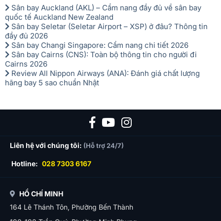
Sân bay Auckland (AKL) – Cẩm nang đầy đủ về sân bay
quốc tế Auckland New Zealand
Sân bay Seletar (Seletar Airport – XSP) ở đâu? Thông tin
đầy đủ 2026
Sân bay Changi Singapore: Cẩm nang chi tiết 2026
Sân bay Cairns (CNS): Toàn bộ thông tin cho người đi
Cairns 2026
Review All Nippon Airways (ANA): Đánh giá chất lượng
hãng bay 5 sao chuẩn Nhật
Liên hệ với chúng tôi:
(Hỗ trợ 24/7)
Hotline:
028 7303 6167
HỒ CHÍ MINH
164 Lê Thánh Tôn, Phường Bến Thành