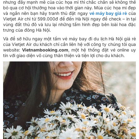
nhưng đầy mạnh mẽ của cúc họa mi thì chắc chắn sẽ không thể
bỏ qua cơ hội thưởng hoa vào thời gian này. Mùa cúc họa mi đẹp
và ngắn nên bạn hãy tranh thủ đặt ngay
vé máy bay giá rẻ
của
Vietjet Air chỉ từ 599.000đ để đến Hà Nội ngay để check – in tại
vùng đất thủ đô và lưu lại những tấm hình đẹp bên loài hoa đặc
trưng của đông Hà Nội.
Và để sở hữu ngay một tấm vé máy bay đi du lịch Hà Nội giá rẻ
của Vietjet Air du khách chỉ cần liên hệ với công ty chúng tôi qua
website:
Vietnambooking.com
, một hệ thống đặt vé online uy
tín với giao diện vô cùng thân thiện và tiện lợi cho du khách.