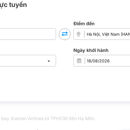
rực tuyến
Điểm đến
Ngày khởi hành
 bay Xiamen Airlines từ TPHCM đến Hạ Môn