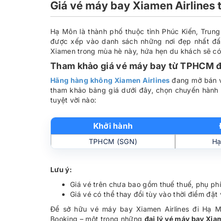
Giá vé máy bay Xiamen Airlines
Hạ Môn là thành phố thuộc tỉnh Phúc Kiến, Trung 
được xếp vào danh sách những nơi đẹp nhất đ
Xiamen trong mùa hè này, hứa hẹn du khách sẽ có 
Tham khảo giá vé máy bay từ TPHCM đi
Hãng hàng không Xiamen Airlines
đang mở bán v
tham khảo bảng giá dưới đây, chọn chuyến hành 
tuyệt vời nào:
Khởi hành
TPHCM (SGN)
Hạ
Lưu ý:
Giá vé trên chưa bao gồm thuế thuế, phụ phí
Giá vé có thể thay đổi tùy vào thời điểm đặt
Để sở hữu vé máy bay Xiamen Airlines đi Hạ Mô
Booking – một trong những
đại lý vé máy bay Xia