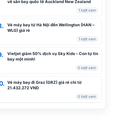
về sân bay quốc tế Auckland New Zealand
1 lượt xem
8.
Vé máy bay từ Hà Nội đến Wellington (HAN –
WLG) giá rẻ
1 lượt xem
9.
Vietjet giảm 50% dịch vụ Sky Kids – Con tự tin
bay một mình!
0 lượt xem
0.
Vé máy bay đi Graz (GRZ) giá rẻ chỉ từ
21.432.272 VND
0 lượt xem