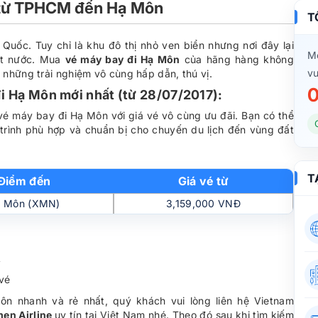
 từ TPHCM đến Hạ Môn
T
Quốc. Tuy chỉ là khu đô thị nhỏ ven biển nhưng nơi đây lại
Mọ
ất nước. Mua
vé máy bay đi Hạ Môn
của hãng hàng không
vu
những trải nghiệm vô cùng hấp dẫn, thú vị.
0
 Hạ Môn mới nhất (từ 28/07/2017):
é máy bay đi Hạ Môn với giá vé vô cùng ưu đãi. Bạn có thể
trình phù hợp và chuẩn bị cho chuyến du lịch đến vùng đất
T
Điểm đến
Giá vé từ
 Môn (XMN)
3,159,000 VNĐ
 vé
n nhanh và rẻ nhất, quý khách vui lòng liên hệ Vietnam
men Airline
uy tín tại Việt Nam nhé. Theo đó sau khi tìm kiếm