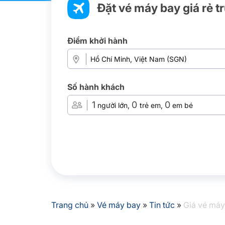
Đặt vé máy bay giá rẻ t
Điểm khởi hành
Số hành khách
1
0
0
người lớn,
trẻ em,
em bé
Trang chủ
»
Vé máy bay
»
Tin tức
»
Giá vé máy