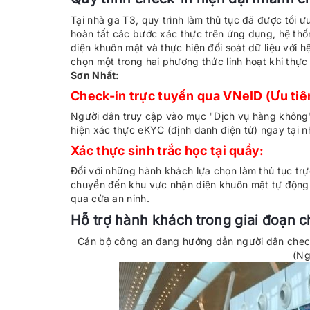
Tại nhà ga T3, quy trình làm thủ tục đã được tối ư
hoàn tất các bước xác thực trên ứng dụng, hệ thố
diện khuôn mặt và thực hiện đối soát dữ liệu với h
chọn một trong hai phương thức linh hoạt khi thực
Sơn Nhất:
Check-in trực tuyến qua VNeID (Ưu tiên
Người dân truy cập vào mục "Dịch vụ hàng không"
hiện xác thực eKYC (định danh điện tử) ngay tại n
Xác thực sinh trắc học tại quầy:
Đối với những hành khách lựa chọn làm thủ tục trực 
chuyển đến khu vực nhận diện khuôn mặt tự động 
qua cửa an ninh.
Hỗ trợ hành khách trong giai đoạn 
Cán bộ công an đang hướng dẫn người dân check
(Ng