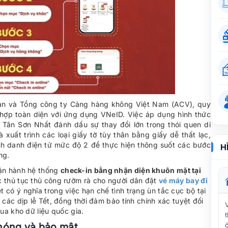
an và Tổng công ty Cảng hàng không Việt Nam (ACV), quy
h hợp toàn diện với ứng dụng VNeID. Việc áp dụng hình thức
 Tân Sơn Nhất đánh dấu sự thay đổi lớn trong thói quen di
xuất trình các loại giấy tờ tùy thân bằng giấy dễ thất lạc,
nh danh điện tử mức độ 2 để thực hiện thông suốt các bước
H
ng.
ận hành hệ thống
check-in bằng nhận diện khuôn mặt tại
c thủ tục thủ công rườm rà cho người dân đặt
vé máy bay đi
 có ý nghĩa trong việc hạn chế tình trạng ùn tắc cục bộ tại
ác dịp lễ Tết, đồng thời đảm bảo tính chính xác tuyệt đối
ua kho dữ liệu quốc gia.
chóng và bảo mật