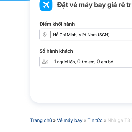
Đặt vé máy bay giá rẻ t
Điểm khởi hành
Số hành khách
1
0
0
người lớn,
trẻ em,
em bé
Trang chủ
»
Vé máy bay
»
Tin tức
»
Nhà ga T3 