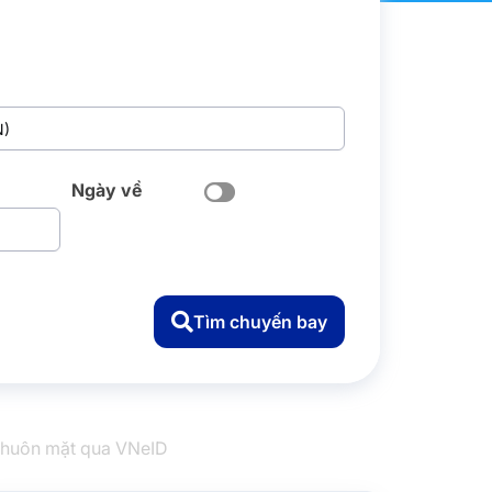
Ngày về
Tìm chuyến bay
 khuôn mặt qua VNeID