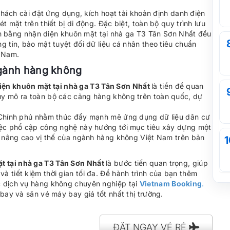
 khách cài đặt ứng dụng, kích hoạt tài khoản định danh điện
 mặt trên thiết bị di động. Đặc biệt, toàn bộ quy trình lưu
k-in bằng nhận diện khuôn mặt tại nhà ga T3 Tân Sơn Nhất đều
g tin, bảo mật tuyệt đối dữ liệu cá nhân theo tiêu chuẩn
 Nam.
ngành hàng không
iện khuôn mặt tại nhà ga T3 Tân Sơn Nhất
là tiền đề quan
uy mô ra toàn bộ các cảng hàng không trên toàn quốc, dự
a Chính phủ nhằm thúc đẩy mạnh mẽ ứng dụng dữ liệu dân cư
Việc phổ cập công nghệ này hướng tới mục tiêu xây dựng một
úp nâng cao vị thế của ngành hàng không Việt Nam trên bản
1
t tại nhà ga T3 Tân Sơn Nhất
là bước tiến quan trọng, giúp
 tiết kiệm thời gian tối đa. Để hành trình của bạn thêm
c dịch vụ hàng không chuyên nghiệp tại
Vietnam Booking
.
bay và săn vé máy bay giá tốt nhất thị trường.
ĐẶT NGAY VÉ RẺ