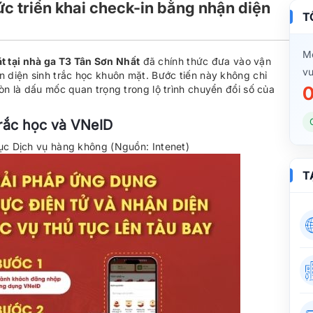
c triển khai check-in bằng nhận diện
T
Mọ
 tại nhà ga T3 Tân Sơn Nhất
đã chính thức đưa vào vận
vu
n diện sinh trắc học khuôn mặt. Bước tiến này không chỉ
0
òn là dấu mốc quan trọng trong lộ trình chuyển đổi số của
trắc học và VNeID
c Dịch vụ hàng không (Nguồn: Intenet)
T