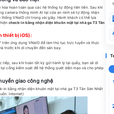
u hóa hoàn toàn qua các hệ thống tự động tiên tiến. Sau khi
ng camera thông minh AI tại cửa an ninh sẽ tự động nhận
ệ thống VNeID chỉ trong vài giây. Hành khách có thể lựa
 hiện
check-in bằng nhận diện khuôn mặt tại nhà ga T3 Tân
 thiết bị iOS):
 trên ứng dụng VNeID để làm thủ tục trực tuyến và thực
hà trước khi di chuyển đến sân bay.
T
tiếp, sau khi hoàn tất ký gửi hành lý tại quầy, bạn sẽ di
tại cổng kiểm soát để hệ thống quét diện mạo và cho phép
chuyển giao công nghệ
-in bằng nhận diện khuôn mặt tại nhà ga T3 Tân Sơn Nhất​
uồn: Internet)