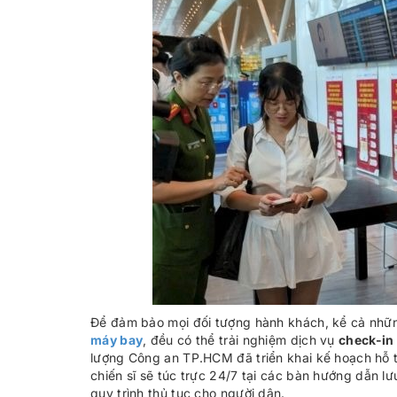
Để đảm bảo mọi đối tượng hành khách, kể cả nhữ
máy bay
, đều có thể trải nghiệm dịch vụ
check-in
lượng Công an TP.HCM đã triển khai kế hoạch hỗ t
chiến sĩ sẽ túc trực 24/7 tại các bàn hướng dẫn l
quy trình thủ tục cho người dân.