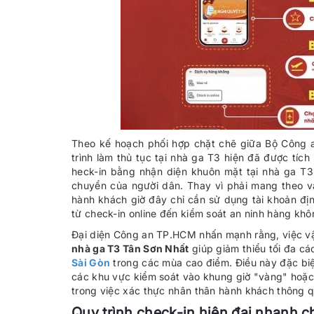
Theo kế hoạch phối hợp chặt chẽ giữa Bộ Công 
trình làm thủ tục tại nhà ga T3 hiện đã được tíc
heck-in bằng nhận diện khuôn mặt tại nhà ga T3
chuyển của người dân. Thay vì phải mang theo và 
hành khách giờ đây chỉ cần sử dụng tài khoản đị
từ check-in online đến kiểm soát an ninh hàng khô
Đại diện Công an TP.HCM nhấn mạnh rằng, việc v
nhà ga T3 Tân Sơn Nhất
giúp giảm thiểu tối đa cá
Sài Gòn
trong các mùa cao điểm. Điều này đặc biệt
các khu vực kiểm soát vào khung giờ "vàng" hoặc c
trong việc xác thực nhân thân hành khách thông q
Quy trình check-in hiện đại nhanh 