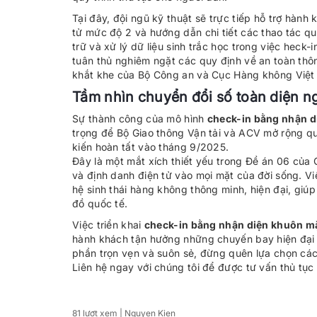
Tại đây, đội ngũ kỹ thuật sẽ trực tiếp hỗ trợ hành
tử mức độ 2 và hướng dẫn chi tiết các thao tác quét
trữ và xử lý dữ liệu sinh trắc học trong việc hec
tuân thủ nghiêm ngặt các quy định về an toàn thôn
khắt khe của Bộ Công an và Cục Hàng không Việt
Tầm nhìn chuyển đổi số toàn diện 
Sự thành công của mô hình
check-in bằng nhận d
trọng để Bộ Giao thông Vận tải và ACV mở rộng q
kiến hoàn tất vào tháng 9/2025.
Đây là một mắt xích thiết yếu trong Đề án 06 củ
và định danh điện tử vào mọi mặt của đời sống. 
hệ sinh thái hàng không thông minh, hiện đại, gi
đồ quốc tế.
Việc triển khai
check-in bằng nhận diện khuôn mặ
hành khách tận hưởng những chuyến bay hiện đại và
phần trọn vẹn và suôn sẻ, đừng quên lựa chọn cá
Liên hệ ngay với chúng tôi để được tư vấn thủ tục 
81 lượt xem
| Nguyen Kien