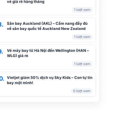
vé giá rẻ hàng tháng
1 lượt xem
8.
Sân bay Auckland (AKL) – Cẩm nang đầy đủ
về sân bay quốc tế Auckland New Zealand
1 lượt xem
9.
Vé máy bay từ Hà Nội đến Wellington (HAN –
WLG) giá rẻ
1 lượt xem
0.
Vietjet giảm 50% dịch vụ Sky Kids – Con tự tin
bay một mình!
0 lượt xem