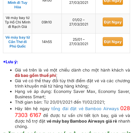
16h50
Đặt Ngay
Minh đi Tuy
27/03/2021
Hòa
Vé máy bay từ
01/02 –
Đặt Ngay
Tp Hồ Chí Minh
09h10
27/03/2021
đi Rạch Giá
Vé máy bay từ
25/01 –
Đặt Ngay
Cần Thơ đi
14h55
27/03/2021
Phú Quốc
*Lưu ý:
Giá vé trên là vé một chiều dành cho một hành khách và
đã bao gồm thuế phí
;
Giá vé có thể thay đổi tùy thời điểm đặt vé và các chương
trình khuyến mãi từ hãng hàng không;
Hạng vé áp dụng: Economy Saver Max, Economy Saver,
Business Smart;
Thời gian bán: Từ 20/01/2021 đến 11/02/2021;
028
Hãy liên hệ ngay
tổng đài đặt vé Bamboo Airways
7303 6167
để được tư vấn chi tiết lịch bay, giá vé và
được hỗ trợ đặt
vé máy bay Bamboo Airways giá rẻ
nhanh
chóng.