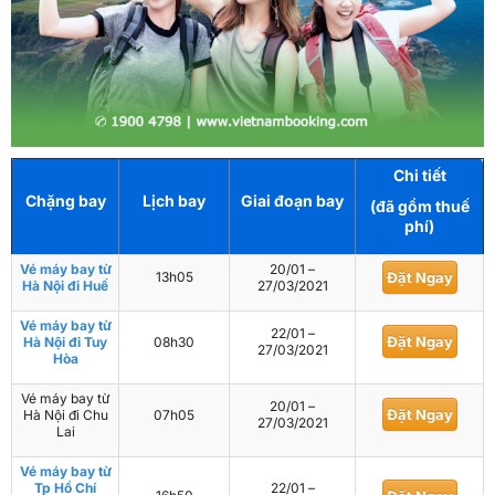
Chi tiết
Chặng bay
Lịch bay
Giai đoạn bay
(đã gồm thuế
phí)
Vé máy bay từ
20/01 –
13h05
Đặt Ngay
Hà Nội đi Huế
27/03/2021
Vé máy bay từ
22/01 –
Đặt Ngay
Hà Nội đi Tuy
08h30
27/03/2021
Hòa
Vé máy bay từ
20/01 –
Đặt Ngay
Hà Nội đi Chu
07h05
27/03/2021
Lai
Vé máy bay từ
Tp Hồ Chí
22/01 –