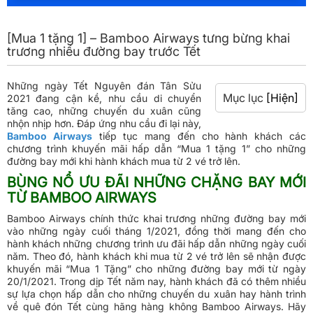
[Mua 1 tặng 1] – Bamboo Airways tưng bừng khai
trương nhiều đường bay trước Tết
Những ngày Tết Nguyên đán Tân Sửu
Mục lục
[Hiện]
2021 đang cận kề, nhu cầu di chuyển
tăng cao, những chuyến du xuân cũng
nhộn nhịp hơn. Đáp ứng nhu cầu đi lại này,
Bamboo Airways
tiếp tục mang đến cho hành khách các
chương trình khuyến mãi hấp dẫn “Mua 1 tặng 1” cho những
đường bay mới khi hành khách mua từ 2 vé trở lên.
BÙNG NỔ ƯU ĐÃI NHỮNG CHẶNG BAY MỚI
TỪ BAMBOO AIRWAYS
Bamboo Airways chính thức khai trương những đường bay mới
vào những ngày cuối tháng 1/2021, đồng thời mang đến cho
hành khách những chương trình ưu đãi hấp dẫn những ngày cuối
năm. Theo đó, hành khách khi mua từ 2 vé trở lên sẽ nhận được
khuyến mãi “Mua 1 Tặng” cho những đường bay mới từ ngày
20/1/2021. Trong dịp Tết năm nay, hành khách đã có thêm nhiều
sự lựa chọn hấp dẫn cho những chuyến du xuân hay hành trình
về quê đón Tết cùng hãng hàng không Bamboo Airways. Hãy