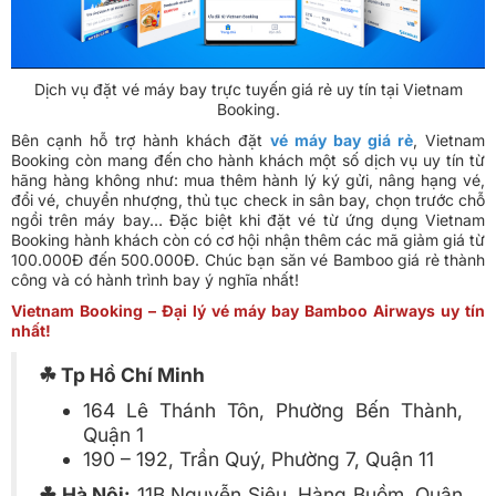
Dịch vụ đặt vé máy bay trực tuyến giá rẻ uy tín tại Vietnam
Booking.
Bên cạnh hỗ trợ hành khách đặt
vé máy bay giá rẻ
, Vietnam
Booking còn mang đến cho hành khách một số dịch vụ uy tín từ
hãng hàng không như: mua thêm hành lý ký gửi, nâng hạng vé,
đổi vé, chuyển nhượng, thủ tục check in sân bay, chọn trước chỗ
ngồi trên máy bay… Đặc biệt khi đặt vé từ ứng dụng Vietnam
Booking hành khách còn có cơ hội nhận thêm các mã giảm giá từ
100.000Đ đến 500.000Đ. Chúc bạn săn vé Bamboo giá rẻ thành
công và có hành trình bay ý nghĩa nhất!
Vietnam Booking – Đại lý vé máy bay Bamboo Airways uy tín
nhất!
☘ Tp Hồ Chí Minh
164 Lê Thánh Tôn, Phường Bến Thành,
Quận 1
190 – 192, Trần Quý, Phường 7, Quận 11
☘ Hà Nội:
11B Nguyễn Siêu, Hàng Buồm, Quận