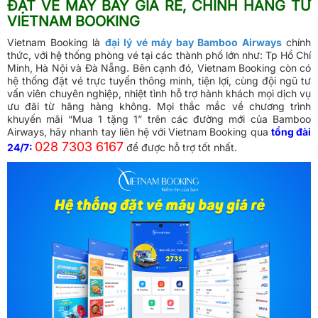
ĐẶT VÉ MÁY BAY GIÁ RẺ, CHÍNH HÃNG TỪ
VIETNAM BOOKING
Vietnam Booking là
đại lý vé máy bay Bamboo Airways
chính
thức, với hệ thống phòng vé tại các thành phố lớn như: Tp Hồ Chí
Minh, Hà Nội và Đà Nẵng. Bên cạnh đó, Vietnam Booking còn có
hệ thống đặt vé trực tuyến thông minh, tiện lợi, cùng đội ngũ tư
vấn viên chuyên nghiệp, nhiệt tình hỗ trợ hành khách mọi dịch vụ
ưu đãi từ hãng hàng không. Mọi thắc mắc về chương trình
khuyến mãi “Mua 1 tặng 1” trên các đường mới của Bamboo
Airways, hãy nhanh tay liên hệ với Vietnam Booking qua
tổng đài
028 7303 6167
24/7:
để được hỗ trợ tốt nhất.