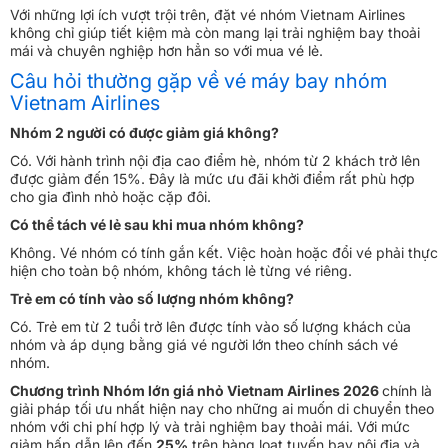
Với những lợi ích vượt trội trên, đặt vé nhóm Vietnam Airlines
không chỉ giúp tiết kiệm mà còn mang lại trải nghiệm bay thoải
mái và chuyên nghiệp hơn hẳn so với mua vé lẻ.
Câu hỏi thường gặp về vé máy bay nhóm
Vietnam Airlines
Nhóm 2 người có được giảm giá không?
Có. Với hành trình nội địa cao điểm hè, nhóm từ 2 khách trở lên
được giảm đến 15%. Đây là mức ưu đãi khởi điểm rất phù hợp
cho gia đình nhỏ hoặc cặp đôi.
Có thể tách vé lẻ sau khi mua nhóm không?
Không. Vé nhóm có tính gắn kết. Việc hoàn hoặc đổi vé phải thực
hiện cho toàn bộ nhóm, không tách lẻ từng vé riêng.
Trẻ em có tính vào số lượng nhóm không?
Có. Trẻ em từ 2 tuổi trở lên được tính vào số lượng khách của
nhóm và áp dụng bằng giá vé người lớn theo chính sách vé
nhóm.
Chương trình Nhóm lớn giá nhỏ Vietnam Airlines 2026
chính là
giải pháp tối ưu nhất hiện nay cho những ai muốn di chuyển theo
nhóm với chi phí hợp lý và trải nghiệm bay thoải mái. Với mức
giảm hấp dẫn lên đến
25%
trên hàng loạt tuyến bay nội địa và