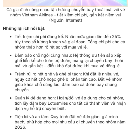
Cả gia đình cùng nhau tận hưởng chuyến bay thoải mái với vé
nhóm Vietnam Airlines – tiết kiệm chi phí, gắn kết niềm vui
(Nguồn: Internet)
Những lợi ích nổi bật:
Tiết kiệm chi phí đáng kể: Nhận mức giảm lên đến 25%
tùy theo số lượng khách và giai đoạn. Tổng chi phí cho cả
nhóm thấp hơn rõ rệt so với mua vé lẻ.
Đảm bảo chỗ ngồi cùng nhau: Hệ thống ưu tiên sắp xếp
ghế liền kề cho toàn bộ đoàn, mang lại chuyến bay thoải
mái và gắn kết – điều khó đạt được khi mua vé riêng lẻ.
Tránh rủi ro hết ghế và ghế bị tách: Khi đặt lẻ nhiều vé,
nguy cơ hết chỗ hoặc ghế bị phân tán cao. Đặt vé nhóm
giúp khóa chỗ cùng lúc, đảm bảo cả đoàn bay chung
chuyến.
Quản lý dễ dàng hơn: Hoàn/đổi vé áp dụng cho cả nhóm,
tích lũy dặm bay Lotusmiles cho tất cả thành viên và nhận
dịch vụ hỗ trợ chuyên biệt.
Tiện lợi và an tâm: Quy trình đặt vé đơn giản, giá minh
bạch, phù hợp cho mọi nhu cầu di chuyển theo nhóm năm
2026.