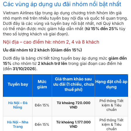
Các vùng áp dụng ưu đãi nhóm nổi bật nhất
Vietnam Airlines tập trung áp dụng chương trình Nhóm lớn giá
nhỏ mạnh mẽ trên nhiều tuyến bay nội địa và quốc tế quan trọng.
Dưới đây là các vùng và tuyến bay nổi bật nhất, nơi Quý khách
có thể nhận được mức giảm hấp dẫn nhất (
từ 15% đến 25%
tùy
theo số lượng khách và giai đoạn).
Nội địa – cao điểm hè: nhóm 2, 4 và 8 khách
Ưu đãi nhóm từ 2 khách (Giảm đến 15%)
Dưới đây là bảng chi tiết từng tuyến bay áp dụng mức
giảm đến
15%
cho nhóm từ
2 khách trở lên
trong giai đoạn cao điểm hè
(đến
31/10/2026
).
Giá tham khảo sau
Mức
Hạng đặt chỗ áp
Tuyến bay
ưu đãi (1 chiều, chưa
giảm
dụng
thuế phí)
Phổ thông Tiết
Hà Nội – Đà
Từ khoảng 720.000
Đến 15%
kiệm & Tiêu
Nẵng
VND
chuẩn
Phổ thông Tiết
Hà Nội – Nha
Từ khoảng 1.177.000
Đến 15%
kiệm & Tiêu
Trang
VND
chuẩn