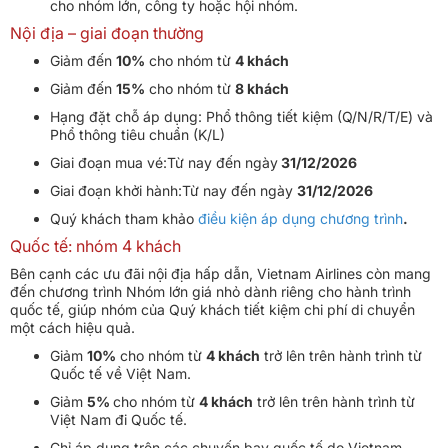
cho nhóm lớn, công ty hoặc hội nhóm.
Nội địa – giai đoạn thường
Giảm đến
10%
cho nhóm từ
4 khách
Giảm đến
15%
cho nhóm từ
8 khách
Hạng đặt chỗ áp dụng: Phổ thông tiết kiệm (Q/N/R/T/E) và
Phổ thông tiêu chuẩn (K/L)
Giai đoạn mua vé:Từ nay đến ngày
31/12/2026
Giai đoạn khởi hành:Từ nay đến ngày
31/12/2026
Quý khách tham khảo
điều kiện áp dụng chương trình
.
Quốc tế: nhóm 4 khách
Bên cạnh các ưu đãi nội địa hấp dẫn, Vietnam Airlines còn mang
đến chương trình Nhóm lớn giá nhỏ dành riêng cho hành trình
quốc tế, giúp nhóm của Quý khách tiết kiệm chi phí di chuyển
một cách hiệu quả.
Giảm
10%
cho nhóm từ
4 khách
trở lên trên hành trình từ
Quốc tế về Việt Nam.
Giảm
5%
cho nhóm từ
4 khách
trở lên trên hành trình từ
Việt Nam đi Quốc tế.
Chỉ áp dụng trên các chuyến bay quốc tế do Vietnam