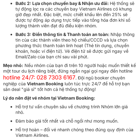
Bước 2: Lựa chọn chuyến bay & Nhận ưu đãi:
Hệ thống sẽ
tự động lọc ra các chuyến bay Vietnam Airlines có khung
giờ đẹp nhất. Đặc biệt, mức chiết khấu lên đến 25% sẽ
được tự động áp dụng trực tiếp vào tổng hóa đơn khi số
lượng thành viên đạt đủ điều kiện nhóm.
Bước 3: Điền thông tin & Thanh toán an toàn:
Nhập thông
tin của các thành viên theo hộ chiếu/CCCD và lựa chọn
phương thức thanh toán linh hoạt (Thẻ tín dụng, chuyển
khoản, hoặc ví điện tử). Vé điện tử sẽ được gửi ngay về
Email/Zalo của bạn chỉ sau vài phút.
Mẹo nhỏ:
Nếu nhóm của bạn đi trên 10 người hoặc muốn thiết kế
một tour du lịch riêng biệt, đừng ngần ngại gọi ngay đến hotline
hotline 24/7: 028 7303 6167
. Đội ngũ booker chuyên
nghiệp của
Vietnam Booking
luôn túc trực 24/7 để hỗ trợ bạn
săn deal "giá sỉ" tốt hơn cả hệ thống tự động!
Lý do nên đặt vé nhóm tại Vietnam Booking:
Hỗ trợ tư vấn chuyên sâu về chương trình Nhóm lớn giá
nhỏ.
Đảm bảo giá tốt nhất và chỗ ngồi như mong muốn.
Hỗ trợ hoàn – đổi vé nhanh chóng theo đúng quy định của
Vietnam Airlines.