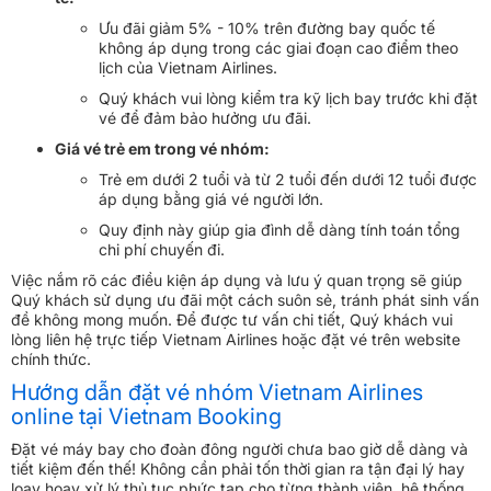
Ưu đãi giảm 5% - 10% trên đường bay quốc tế
không áp dụng trong các giai đoạn cao điểm theo
lịch của Vietnam Airlines.
Quý khách vui lòng kiểm tra kỹ lịch bay trước khi đặt
vé để đảm bảo hưởng ưu đãi.
Giá vé trẻ em trong vé nhóm:
Trẻ em dưới 2 tuổi và từ 2 tuổi đến dưới 12 tuổi được
áp dụng bằng giá vé người lớn.
Quy định này giúp gia đình dễ dàng tính toán tổng
chi phí chuyến đi.
Việc nắm rõ các điều kiện áp dụng và lưu ý quan trọng sẽ giúp
Quý khách sử dụng ưu đãi một cách suôn sẻ, tránh phát sinh vấn
đề không mong muốn. Để được tư vấn chi tiết, Quý khách vui
lòng liên hệ trực tiếp Vietnam Airlines hoặc đặt vé trên website
chính thức.
Hướng dẫn đặt vé nhóm Vietnam Airlines
online tại Vietnam Booking
Đặt vé máy bay cho đoàn đông người chưa bao giờ dễ dàng và
tiết kiệm đến thế! Không cần phải tốn thời gian ra tận đại lý hay
loay hoay xử lý thủ tục phức tạp cho từng thành viên, hệ thống