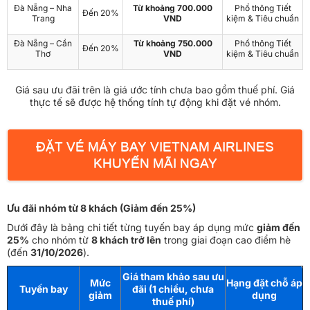
Đà Nẵng – Nha
Từ khoảng 700.000
Phổ thông Tiết
Đến 20%
Trang
VND
kiệm & Tiêu chuẩn
Đà Nẵng – Cần
Từ khoảng 750.000
Phổ thông Tiết
Đến 20%
Thơ
VND
kiệm & Tiêu chuẩn
Giá sau ưu đãi trên là giá ước tính chưa bao gồm thuế phí. Giá
thực tế sẽ được hệ thống tính tự động khi đặt vé nhóm.
ĐẶT VÉ MÁY BAY VIETNAM AIRLINES
KHUYẾN MÃI NGAY
Ưu đãi nhóm từ 8 khách (Giảm đến 25%)
Dưới đây là bảng chi tiết từng tuyến bay áp dụng mức
giảm đến
25%
cho nhóm từ
8 khách trở lên
trong giai đoạn cao điểm hè
(đến
31/10/2026
).
Giá tham khảo sau ưu
Mức
Hạng đặt chỗ áp
Tuyến bay
đãi (1 chiều, chưa
giảm
dụng
thuế phí)