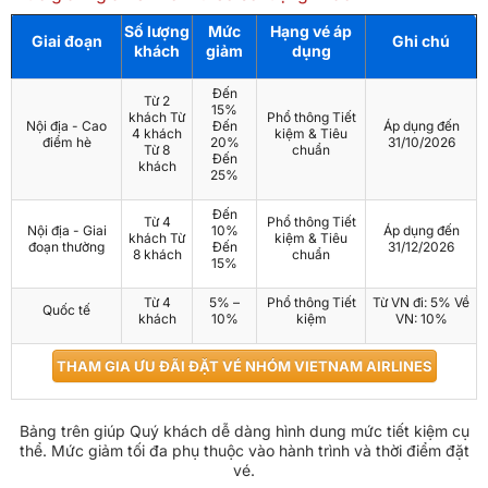
Số lượng
Mức
Hạng vé áp
Giai đoạn
Ghi chú
khách
giảm
dụng
Đến
Từ 2
15%
khách Từ
Phổ thông Tiết
Nội địa - Cao
Đến
Áp dụng đến
4 khách
kiệm & Tiêu
điểm hè
20%
31/10/2026
Từ 8
chuẩn
Đến
khách
25%
Đến
Từ 4
Phổ thông Tiết
Nội địa - Giai
10%
Áp dụng đến
khách Từ
kiệm & Tiêu
đoạn thường
Đến
31/12/2026
8 khách
chuẩn
15%
Từ 4
5% –
Phổ thông Tiết
Từ VN đi: 5% Về
Quốc tế
khách
10%
kiệm
VN: 10%
​THAM GIA ƯU ĐÃI ĐẶT VÉ NHÓM VIETNAM AIRLINES
Bảng trên giúp Quý khách dễ dàng hình dung mức tiết kiệm cụ
thể. Mức giảm tối đa phụ thuộc vào hành trình và thời điểm đặt
vé.