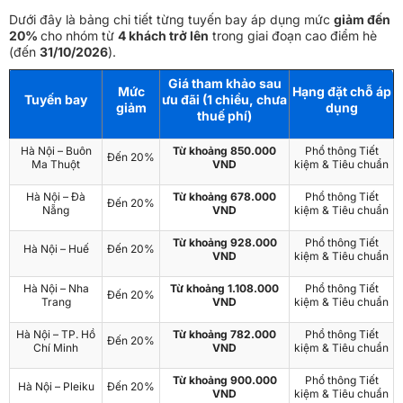
Dưới đây là bảng chi tiết từng tuyến bay áp dụng mức
giảm đến
20%
cho nhóm từ
4 khách trở lên
trong giai đoạn cao điểm hè
(đến
31/10/2026
).
Giá tham khảo sau
Mức
Hạng đặt chỗ áp
Tuyến bay
ưu đãi (1 chiều, chưa
giảm
dụng
thuế phí)
Hà Nội – Buôn
Từ khoảng 850.000
Phổ thông Tiết
Đến 20%
Ma Thuột
VND
kiệm & Tiêu chuẩn
Hà Nội – Đà
Từ khoảng 678.000
Phổ thông Tiết
Đến 20%
Nẵng
VND
kiệm & Tiêu chuẩn
Từ khoảng 928.000
Phổ thông Tiết
Hà Nội – Huế
Đến 20%
VND
kiệm & Tiêu chuẩn
Hà Nội – Nha
Từ khoảng 1.108.000
Phổ thông Tiết
Đến 20%
Trang
VND
kiệm & Tiêu chuẩn
Hà Nội – TP. Hồ
Từ khoảng 782.000
Phổ thông Tiết
Đến 20%
Chí Minh
VND
kiệm & Tiêu chuẩn
Từ khoảng 900.000
Phổ thông Tiết
Hà Nội – Pleiku
Đến 20%
VND
kiệm & Tiêu chuẩn