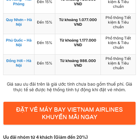
Đến 15%
kiệm & Tiêu
Phòng
VND
chuẩn
Phổ thông Tiết
Quy Nhơn – Hà
Từ khoảng 1.077.000
Đến 15%
kiệm & Tiêu
Nội
VND
chuẩn
Phổ thông Tiết
Phú Quốc – Hà
Từ khoảng 1.177.000
Đến 15%
kiệm & Tiêu
Nội
VND
chuẩn
Phổ thông Tiết
Đồng Hới – Hà
Từ khoảng 986.000
Đến 15%
kiệm & Tiêu
Nội
VND
chuẩn
Giá sau ưu đãi trên là giá ước tính chưa bao gồm thuế phí. Giá
thực tế sẽ được hệ thống tính tự động khi đặt vé nhóm.
ĐẶT VÉ MÁY BAY VIETNAM AIRLINES
KHUYẾN MÃI NGAY
Ưu đãi nhóm từ 4 khách (Giảm đến 20%)