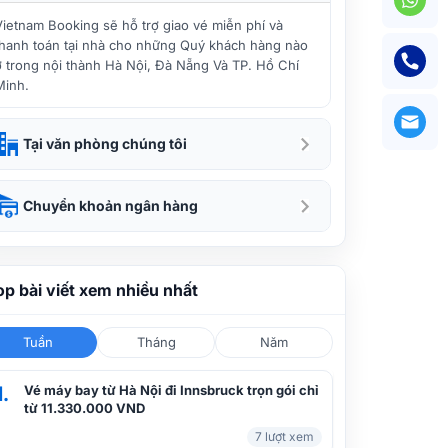
Ưu đãi độc quyền vé máy bay
Vietnam Booking sẽ hỗ trợ giao vé miễn phí và
Vietnam Airlines Sài Gòn đi Rạch Giá
thanh toán tại nhà cho những Quý khách hàng nào
tại Việt Nam Booking
ở trong nội thành Hà Nội, Đà Nẵng Và TP. Hồ Chí
Minh.
Hướng dẫn mua vé máy bay Vietnam
Airlines giá rẻ từ TPHCM
Tại văn phòng chúng tôi
Bùng nổ khuyến mãi vé máy bay
Chuyển khoản ngân hàng
Vietnam Airlines tháng 6 tại Vietnam
Booking
op bài viết xem nhiều nhất
Bảng giá vé máy bay quốc tế của
Vietnam Airlines
Tuần
Tháng
Năm
1.
Vé máy bay từ Hà Nội đi Innsbruck trọn gói chỉ
Khám phá Việt Nam cùng vé phổ
từ 11.330.000 VND
thông siêu tiết kiệm của Vietnam
7 lượt xem
Airlines giá rẻ