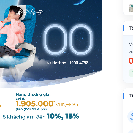
T
Mọ
vu
0
T