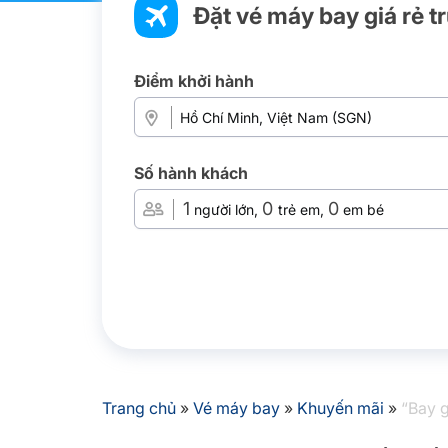
Đặt vé máy bay giá rẻ t
Điểm khởi hành
Số hành khách
1
0
0
người lớn,
trẻ em,
em bé
Trang chủ
»
Vé máy bay
»
Khuyến mãi
»
“Bay g