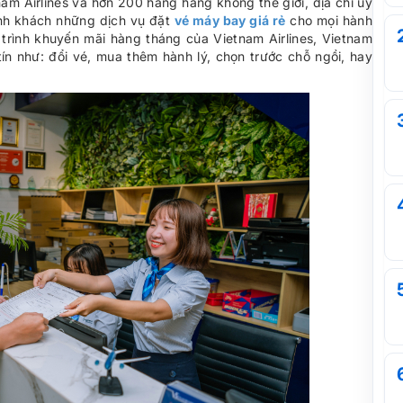
am Airlines và hơn 200 hãng hàng không thế giới, địa chỉ uy
ành khách những dịch vụ đặt
vé máy bay giá rẻ
cho mọi hành
 trình khuyến mãi hàng tháng của Vietnam Airlines, Vietnam
ín như: đổi vé, mua thêm hành lý, chọn trước chỗ ngồi, hay