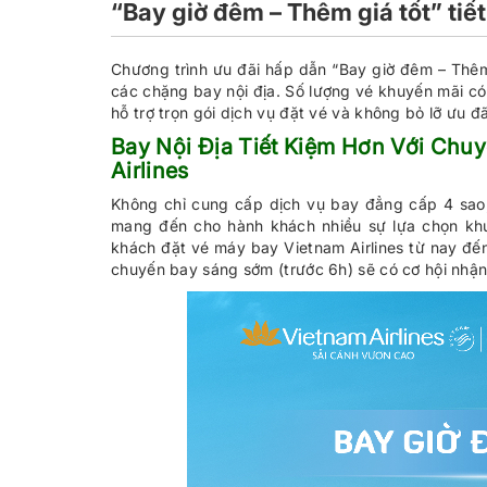
“Bay giờ đêm – Thêm giá tốt” tiế
Chương trình ưu đãi hấp dẫn “Bay giờ đêm – Thê
các chặng bay nội địa. Số lượng vé khuyến mãi c
hỗ trợ trọn gói dịch vụ đặt vé và không bỏ lỡ ưu đ
Bay Nội Địa Tiết Kiệm Hơn Với Ch
Airlines
Không chỉ cung cấp dịch vụ bay đẳng cấp 4 sao,
mang đến cho hành khách nhiều sự lựa chọn khun
khách đặt vé máy bay Vietnam Airlines từ nay đế
chuyến bay sáng sớm (trước 6h) sẽ có cơ hội nhận