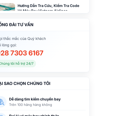
Hướng Dẫn Tra Cứu, Kiểm Tra Code
Vé Máy Bay Vietnam Airlines
ỔNG ĐÀI TƯ VẤN
Cách kiểm tra code vé máy bay
Vietnam Airlines
i thắc mắc của Quý khách
i lòng gọi:
28 7303 6167
Số điện thoại tổng đài đặt vé máy bay
Vietnam Airlines
Chúng tôi hỗ trợ 24/7
Nên mua vé máy bay Vietnam
ẠI SAO CHỌN CHÚNG TÔI
Airlines hay Vietjet Air?
Dễ dàng tìm kiếm chuyến bay
Trên 100 hãng hàng không
So sánh giá vé máy bay Vietnam
Airlines và Vietjet Air
Đại lý vé máy bay chính thức