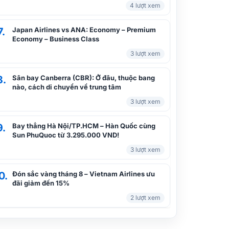
4 lượt xem
App Vietnam Airlines
7.
Japan Airlines vs ANA: Economy – Premium
Economy – Business Class
Hướng dẫn chi tiết cách đổi tên vé
3 lượt xem
máy bay Vietnam Airlines
8.
Sân bay Canberra (CBR): Ở đâu, thuộc bang
nào, cách di chuyển về trung tâm
3 lượt xem
9.
Bay thẳng Hà Nội/TP.HCM – Hàn Quốc cùng
Sun PhuQuoc từ 3.295.000 VND!
3 lượt xem
0.
Đón sắc vàng tháng 8 – Vietnam Airlines ưu
đãi giảm đến 15%
2 lượt xem