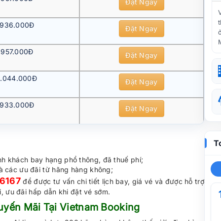
Đặt Ngay
936.000Đ
Đặt Ngay
957.000Đ
Đặt Ngay
1.044.000Đ
Đặt Ngay
933.000Đ
Đặt Ngay
T
nh khách bay hạng phổ thông, đã thuế phí;
và các ưu đãi từ hãng hàng không;
 6167
để được tư vấn chi tiết lịch bay, giá vé và được hỗ trợ
 ưu đãi hấp dẫn khi đặt vé sớm.
uyến Mãi Tại Vietnam Booking