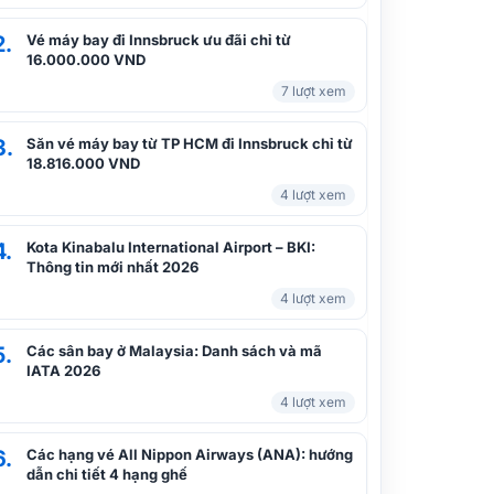
2.
Vé máy bay đi Innsbruck ưu đãi chỉ từ
Hạng phổ thông đặc biệt Vietnam
16.000.000 VND
Airlines | Thông tin tiện ích, giá vé
7 lượt xem
3.
Săn vé máy bay từ TP HCM đi Innsbruck chỉ từ
Điều kiện vé phổ thông tiêu chuẩn
18.816.000 VND
của Vietnam Airlines
4 lượt xem
4.
Kota Kinabalu International Airport – BKI:
Thông tin mới nhất 2026
Chào thu cùng Vietnam Airlines, ưu
đãi lên đến 30%
4 lượt xem
5.
Các sân bay ở Malaysia: Danh sách và mã
IATA 2026
“Bay giờ đêm – Thêm giá tốt” tiết
kiệm hơn cùng Vietnam Airlines
4 lượt xem
6.
Các hạng vé All Nippon Airways (ANA): hướng
dẫn chi tiết 4 hạng ghế
Bí kíp săn deal hời trên Quick Sale