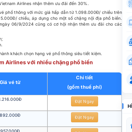
Vietnam Airlines nhận thêm ưu đãi đến 30%.
é phổ thông với mức giá hấp dẫn từ 1.098.000Đ/ chiều trên
905.000Đ/ chiều, áp dụng cho một số chặng nội địa phổ biến.
 ngày 06/9/2024 cũng có cơ hội nhận thêm ưu đãi cho các
n;
n.
ành khách chọn hạng vé phổ thông siêu tiết kiệm.
m Airlines với nhiều chặng phổ biến
Chi tiết
Giá vé từ
(gồm thuế phí)
1.216.000Đ
Đặt Ngay
H
892.000Đ
Đặt Ngay
957.000Đ