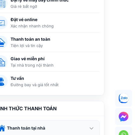
Giá rẻ bất ngờ
Hướng dẫn kiểm tra code vé máy bay
Đặt vé online
Vietnam Airlines
Xác nhận nhanh chóng
Thanh toán an toàn
Tiện lợi và tin cậy
Tìm hiểu các hạng vé máy bay của
Vietnam Airlines chi tiết tại Vietnam
Giao vé miễn phí
Booking
Tại nhà trong nội thành
Tư vấn
Đại lý, văn phòng vé máy bay
Vietnam Airlines tại TPHCM, Hà Nội
Đường bay và giá tốt nhất
Cùng Vietnam Booking học cách săn
ÌNH THỨC THANH TOÁN
vé máy bay Vietnam Airlines giá rẻ
theo mùa siêu hời ngay!
Thanh toán tại nhà