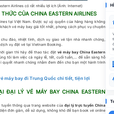
H
tern Airlines có rất nhiều lợi ích (Ảnh: Internet)
H THỨC CỦA CHINA EASTERN AIRLINES
irlines tại Việt Nam. Được sự uỷ quyền của hãng hàng không
ý khách vé máy bay giá tốt nhất, phong cách phục vụ chuyên
 chu đáo, nhiệt tình, dịch vụ giao vé tận nhà nhanh chóng,
dịch vụ đặt vé tại Vietnam Booking.
ời gian thì hãy để thao tác đặt
vé máy bay China Eastern
 tôi làm việc cả ngày lễ, tết, cuối tuần,... để sẵn sàng hỗ
iải quyết nhanh chóng nhằm đem đến cho bạn một hành trình
é máy bay đi Trung Quốc chi tiết, tiện lợi
I ĐẠI LÝ VÉ MÁY BAY CHINA EASTERN
T
c tuyến thông qua trang website của
đại lý trực tuyến China
 diện đơn giản, dễ sử dụng, không khó để bạn book vé online