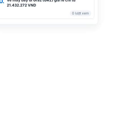
0.
Vé máy bay đi Graz (GRZ) giá rẻ chỉ từ
21.432.272 VND
0 lượt xem