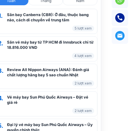
Tuần
Tháng
Năm
1.
Sân bay Canberra (CBR): Ở đâu, thuộc bang
nào, cách di chuyển về trung tâm
5 lượt xem
2.
Săn vé máy bay từ TP HCM đi Innsbruck chỉ từ
18.816.000 VND
4 lượt xem
3.
Review All Nippon Airways (ANA): Đánh giá
chất lượng hãng bay 5 sao chuẩn Nhật
2 lượt xem
4.
Vé máy bay Sun Phú Quốc Airways – Đặt vé
giá rẻ
2 lượt xem
5.
Đại lý vé máy bay Sun Phú Quốc Airways – Ủy
quyền chính thức