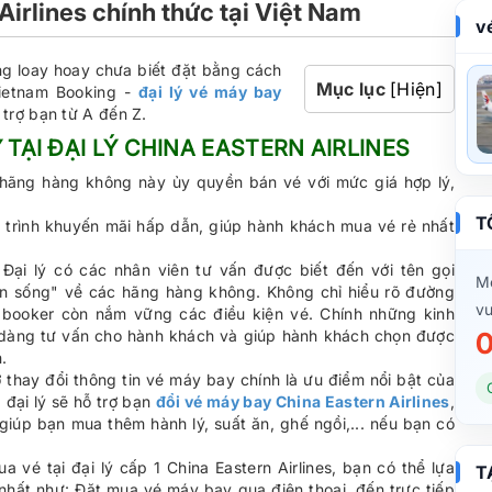
Airlines chính thức tại Việt Nam
v
ng loay hoay chưa biết đặt bằng cách
Mục lục
[Hiện]
Vietnam Booking -
đại lý vé máy bay
 trợ bạn từ A đến Z.
 TẠI ĐẠI LÝ CHINA EASTERN AIRLINES
ãng hàng không này ủy quyền bán vé với mức giá hợp lý,
T
 trình khuyến mãi hấp dẫn, giúp hành khách mua vé rẻ nhất
Đại lý có các nhân viên tư vấn được biết đến với tên gọi
Mọ
ển sống" về các hãng hàng không. Không chỉ hiểu rõ đường
vu
 booker còn nắm vững các điều kiện vé. Chính những kinh
 dàng tư vấn cho hành khách và giúp hành khách chọn được
0
n.
ợ thay đổi thông tin vé máy bay chính là ưu điểm nổi bật của
 đại lý sẽ hỗ trợ bạn
đổi vé máy bay China Eastern Airlines
,
giúp bạn mua thêm hành lý, suất ăn, ghế ngồi,... nếu bạn có
 vé tại đại lý cấp 1 China Eastern Airlines, bạn có thể lựa
T
hất như: Đặt mua vé máy bay qua điện thoại, đến trực tiếp