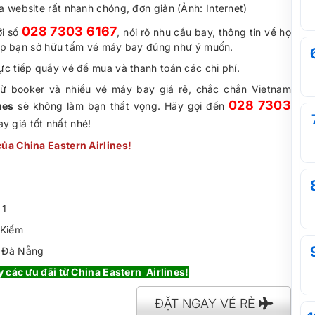
a website rất nhanh chóng, đơn giản (Ảnh: Internet)
028 7303 6167
ới số
, nói rõ nhu cầu bay, thông tin về họ
 giúp bạn sở hữu tấm vé máy bay đúng như ý muốn.
rực tiếp quầy vé để mua và thanh toán các chi phí.
h từ booker và nhiều vé máy bay giá rẻ, chắc chắn Vietnam
028 7303
nes
sẽ không làm bạn thất vọng. Hãy gọi đến
y giá tốt nhất nhé!
ủa China Eastern Airlines!
 1
 Kiếm
, Đà Nẵng
y các ưu đãi từ China Eastern Airlines!
ĐẶT NGAY VÉ RẺ