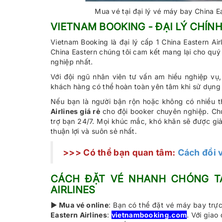
Mua vé tại đại lý vé máy bay China Eas
VIETNAM BOOKING - ĐẠI LÝ CHÍN
Vietnam Booking là đại lý cấp 1 China Eastern A
China Eastern chúng tôi cam kết mang lại cho qu
nghiệp nhất.
Với đội ngũ nhân viên tư vấn am hiểu nghiệp vụ,
khách hàng có thể hoàn toàn yên tâm khi sử dụng 
Nếu bạn là người bận rộn hoặc không có nhiều th
Airlines giá rẻ
cho đội booker chuyên nghiệp. Chúng
trợ bạn 24/7. Mọi khúc mắc, khó khăn sẽ được g
thuận lợi và suôn sẻ nhất.
>>> Có thể bạn quan tâm:
Cách đổi v
CÁCH ĐẶT VÉ NHANH CHÓNG TẠ
AIRLINES
► Mua vé online
: Bạn có thể đặt vé máy bay trự
Eastern Airlines
:
vietnambooking.com
. Với giao