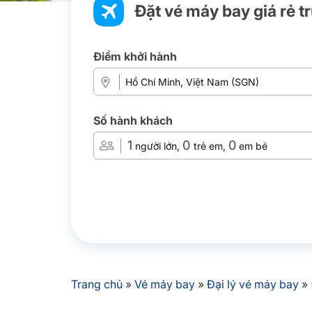
Đặt vé máy bay giá rẻ t
Điểm khởi hành
Số hành khách
1
0
0
người lớn,
trẻ em,
em bé
Trang chủ
»
Vé máy bay
»
Đại lý vé máy bay
»