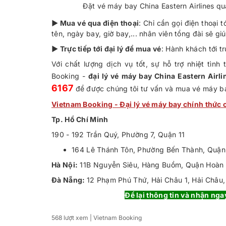
Đặt vé máy bay China Eastern Airlines qu
► Mua vé qua điện thoại
: Chỉ cần gọi điện thoại t
tên, ngày bay, giờ bay,... nhân viên tổng đài sẽ
► Trực tiếp tới đại lý để mua vé
: Hành khách tới t
Với chất lượng dịch vụ tốt, sự hỗ trợ nhiệt tìn
Booking -
đại lý vé máy bay China Eastern Airli
6167
​ để được chúng tôi tư vấn và mua vé máy ba
Vietnam Booking - Đại lý vé máy bay chính thức c
Tp. Hồ Chí Minh
190 - 192 Trần Quý, Phường 7, Quận 11
164 Lê Thánh Tôn, Phường Bến Thành, Quận
Hà Nội:
11B Nguyễn Siêu, Hàng Buồm, Quận Hoàn
Đà Nẵng:
12 Phạm Phú Thứ, Hải Châu 1, Hải Châu
Để lại thông tin và nhận nga
568 lượt xem
| Vietnam Booking