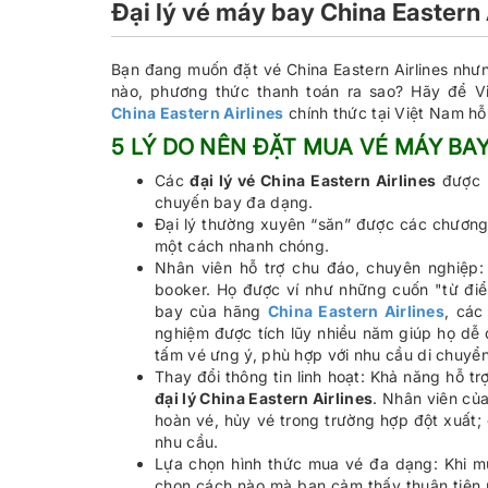
Đại lý vé máy bay China Eastern 
Bạn đang muốn đặt vé China Eastern Airlines như
nào, phương thức thanh toán ra sao? Hãy để 
China Eastern Airlines
chính thức tại Việt Nam hỗ
5 LÝ DO NÊN ĐẶT MUA VÉ MÁY BAY
Các
đại lý vé China Eastern Airlines
được h
chuyến bay đa dạng.
Đại lý thường xuyên “săn” được các chương
một cách nhanh chóng.
Nhân viên hỗ trợ chu đáo, chuyên nghiệp: 
booker. Họ được ví như những cuốn "từ đi
bay của hãng
China Eastern Airlines
, các
nghiệm được tích lũy nhiều năm giúp họ dễ
tấm vé ưng ý, phù hợp với nhu cầu di chuyể
Thay đổi thông tin linh hoạt: Khả năng hỗ tr
đại lý China Eastern Airlines
. Nhân viên của
hoàn vé, hủy vé trong trường hợp đột xuất; 
nhu cầu.
Lựa chọn hình thức mua vé đa dạng: Khi mua
chọn cách nào mà bạn cảm thấy thuận tiện n