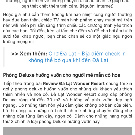
Ngắm mặt hồ đẹp ngỡ ngàng và cùng trò chuyện với người
thương, người mến về những chuyến đi chắc chắn sẽ giúp các
bạn thắt chặt thêm tình cảm. (Nguồn: Internet)
Hoặc giả như cần thêm không khí náo nhiệt cùng người thương
hay đứa bạn thân, chiếc TV màn hình phẳng chạy mượt mà trên
nền wifi miễn phí sẵn sàng trình chiếu các chương trình yêu thích
của các bạn. Tối đến, kéo lại tấm che đêm và để cho hơi ấm từ lò
sưởi tỏa khắp người, bạn chắc chắn sẽ có một giấc ngủ ngon
không mộng mị.
>> Xem thêm:
Chợ Đà Lạt - Địa điểm check in
không thể bỏ qua khi đến Đà Lạt
Phòng Deluxe hướng vườn cho người mê mẫn cỏ hoa
Tiếp theo trong bài
Review Đà Lạt Wonder Resort
chúng tôi xin
gợi ý phòng deluxe hướng vườn cho những du khách yêu thích
thiên nhiên và hoa cỏ. Đà Lạt Wonder Resort cung cấp phòng
Deluxe rộng rãi đến 30 m2 và hướng về phía vườn đẹp ngỡ
ngàng. Có những tâm hồn yêu cảm giác không bờ bến của biển,
hồ thì cũng có những cá tính thích mê những chuyển động nhẹ
nhàng của từng lùm cây, ngọn cỏ. Dành cho những hạng người
thứ 2 chính là loại phòng Deluxe hướng vườn này.