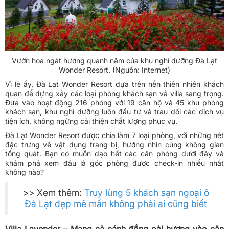
Vườn hoa ngát hương quanh năm của khu nghỉ dưỡng Đà Lạt
Wonder Resort. (Nguồn: Internet)
Vì lẽ ấy, Đà Lạt Wonder Resort dựa trên nền thiên nhiên khách
quan để dựng xây các loại phòng khách sạn và villa sang trọng.
Đưa vào hoạt động 216 phòng với 19 căn hộ và 45 khu phòng
khách sạn, khu nghỉ dưỡng luôn đầu tư và trau dồi các dịch vụ
tiện ích, không ngừng cải thiện chất lượng phục vụ.
Đà Lạt Wonder Resort được chia làm 7 loại phòng, với những nét
đặc trưng về vật dụng trang bị, hướng nhìn cùng không gian
tổng quát. Bạn có muốn dạo hết các căn phòng dưới đây và
khám phá xem đâu là góc phòng được check-in nhiều nhất
không nào?
>> Xem thêm:
Truy lùng 5 khách sạn ngoại ô
Đà Lạt đẹp mê mẩn không phải ai cũng biết
Villa Lavender – Mang cả cánh đồng oải hương vào căn