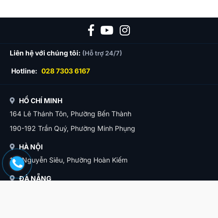
Top 10 khách sạn Đà Nẵng gần cầu Tình Yêu lãng mạn cho
cặp đôi
Liên hệ với chúng tôi:
(Hỗ trợ 24/7)
Hotline:
028 7303 6167
HỒ CHÍ MINH
164 Lê Thánh Tôn, Phường Bến Thành
190-192 Trần Quý, Phường Minh Phụng
HÀ NỘI
11B Nguyễn Siêu, Phường Hoàn Kiếm
ĐÀ NẴNG
12 Phạm Phú Thứ, Phường Hải Châu