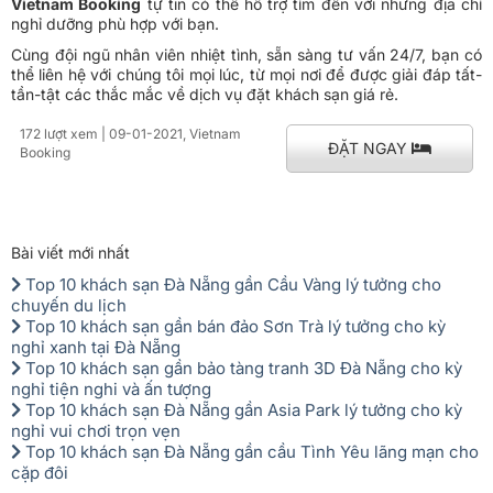
Trong 10 năm đồng hành cùng khách hàng, giúp kết nối những
khách sạn giá rẻ
đáp ứng nhu cầu của đa dạng của mọi người,
Vietnam Booking
tự tin có thể hỗ trợ tìm đến với những địa chỉ
nghỉ dưỡng phù hợp với bạn.
Cùng đội ngũ nhân viên nhiệt tình, sẵn sàng tư vấn 24/7, bạn có
thể liên hệ với chúng tôi mọi lúc, từ mọi nơi để được giải đáp tất-
tần-tật các thắc mắc về dịch vụ đặt khách sạn giá rẻ.
172 lượt xem
| 09-01-2021, Vietnam
ĐẶT NGAY
Booking
Bài viết mới nhất
Top 10 khách sạn Đà Nẵng gần Cầu Vàng lý tưởng cho
chuyến du lịch
Top 10 khách sạn gần bán đảo Sơn Trà lý tưởng cho kỳ
nghỉ xanh tại Đà Nẵng
Top 10 khách sạn gần bảo tàng tranh 3D Đà Nẵng cho kỳ
nghỉ tiện nghi và ấn tượng
Top 10 khách sạn Đà Nẵng gần Asia Park lý tưởng cho kỳ
nghỉ vui chơi trọn vẹn