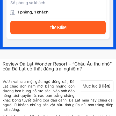
Số phòng và khách
1 phòng, 1 khách
TÌM KIẾM
Review Đà Lạt Wonder Resort – “Châu Âu thu nhỏ”
của Đà Lạt có thật đáng trải nghiệm?
Vươn vai sau một giấc ngủ đông dài, Đà
Mục lục
[Hiện]
Lạt chào đón năm mới bằng những con
đường hoa bung nở rực sắc. Nào anh đào
hồng tươi quyến rũ, nào ban trắng chẳng
khác bông tuyết trắng xóa đầu cành. Đà Lạt mùa này chiêu đãi
người lữ khách những sản vật hữu tình giữa núi non trùng điệp
hơi sương.