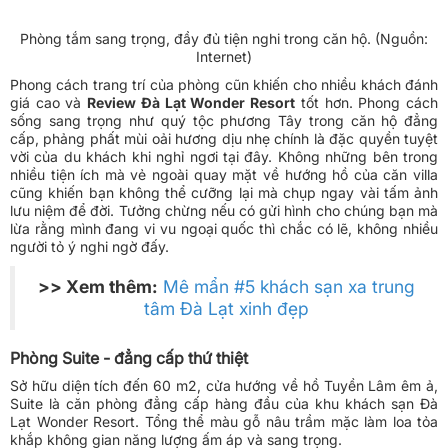
Phòng tắm sang trọng, đầy đủ tiện nghi trong căn hộ. (Nguồn:
Internet)
Phong cách trang trí của phòng cũn khiến cho nhiều khách đánh
giá cao và
Review Đà Lạt Wonder Resort
tốt hơn. Phong cách
sống sang trọng như quý tộc phương Tây trong căn hộ đẳng
cấp, phảng phất mùi oải hương dịu nhẹ chính là đặc quyền tuyệt
vời của du khách khi nghỉ ngơi tại đây. Không những bên trong
nhiều tiện ích mà vẻ ngoài quay mặt về hướng hồ của căn villa
cũng khiến bạn không thể cưỡng lại mà chụp ngay vài tấm ảnh
lưu niệm để đời. Tưởng chừng nếu có gửi hình cho chúng bạn mà
lừa rằng mình đang vi vu ngoại quốc thì chắc có lẽ, không nhiều
người tỏ ý nghi ngờ đấy.
>> Xem thêm:
Mê mẩn #5 khách sạn xa trung
tâm Đà Lạt xinh đẹp
Phòng Suite - đẳng cấp thứ thiệt
Sở hữu diện tích đến 60 m2, cửa hướng về hồ Tuyền Lâm êm ả,
Suite là căn phòng đẳng cấp hàng đầu của khu khách sạn Đà
Lạt Wonder Resort. Tổng thể màu gỗ nâu trầm mặc làm loa tỏa
khắp không gian năng lượng ấm áp và sang trọng.