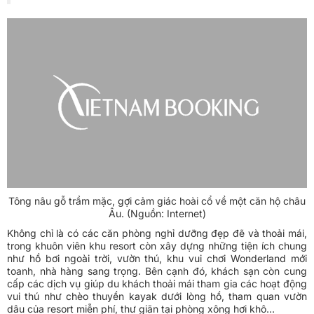
>> Xem thêm: Đặt
vé máy bay Hà Nội đi Đà
Lạt giá rẻ
Tông nâu gỗ trầm mặc, gợi cảm giác hoài cổ về một căn hộ châu
Âu. (Nguồn: Internet)
Không chỉ là có các căn phòng nghỉ dưỡng đẹp đẽ và thoải mái,
trong khuôn viên khu resort còn xây dựng những tiện ích chung
như hồ bơi ngoài trời, vườn thú, khu vui chơi Wonderland mới
toanh, nhà hàng sang trọng. Bên cạnh đó, khách sạn còn cung
cấp các dịch vụ giúp du khách thoải mái tham gia các hoạt động