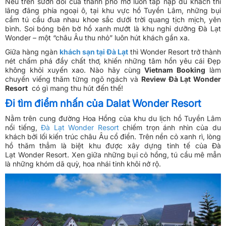
Nếu trên sườn đồi của thành phố mơ luôn tấp nập du khách thì
lãng đãng phía ngoại ô, tại khu vực hồ Tuyền Lâm, những bụi
cẩm tú cầu đua nhau khoe sắc dưới trời quang tịch mịch, yên
bình. Soi bóng bên bờ hồ xanh mướt là khu nghỉ dưỡng Đà Lạt
Wonder – một “châu Âu thu nhỏ” luôn hút khách gần xa.
Giữa hàng ngàn
khách sạn tại Đà Lạt
thì Wonder Resort trở thành
nét chấm phá đầy chất thơ, khiến những tâm hồn yêu cái Đẹp
không khỏi xuyến xao. Nào hãy cùng
Vietnam Booking
làm
chuyến viếng thăm từng ngõ ngách và
Review Đà Lạt Wonder
Resort
có gì mang thu hút đến thế!
Đi tìm điểm nhấn của Dalat Wonder Resort
Nằm trên cung đường Hoa Hồng của khu du lịch hồ Tuyền Lâm
nổi tiếng,
Đà Lạt Wonder Resort
chiếm trọn ánh nhìn của du
khách bởi lối kiến trúc châu Âu cổ điển. Trên nền cỏ xanh rì, lòng
hồ thăm thẳm là biệt khu được xây dựng tinh tế của Đà
Lạt Wonder Resort. Xen giữa những bụi cỏ hồng, tú cầu mê mẫn
là những khóm dã quỳ, hoa nhái tinh khôi nở rộ.