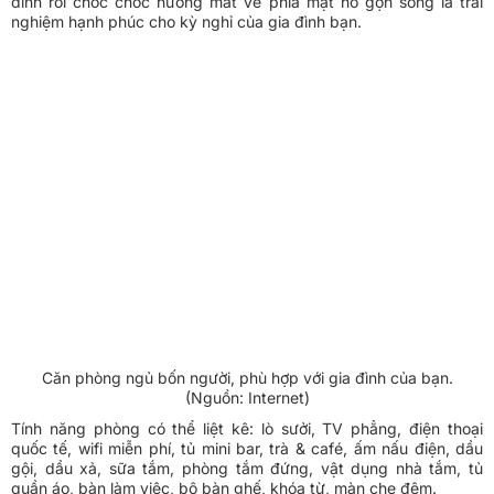
đình rồi chốc chốc hướng mắt về phía mặt hồ gợn sóng là trải
nghiệm hạnh phúc cho kỳ nghỉ của gia đình bạn.
Căn phòng ngủ bốn người, phù hợp với gia đình của bạn.
(Nguồn: Internet)
Tính năng phòng có thể liệt kê: lò sưởi, TV phẳng, điện thoại
quốc tế, wifi miễn phí, tủ mini bar, trà & café, ấm nấu điện, dầu
gội, dầu xả, sữa tắm, phòng tắm đứng, vật dụng nhà tắm, tủ
quần áo, bàn làm việc, bộ bàn ghế, khóa từ, màn che đêm.