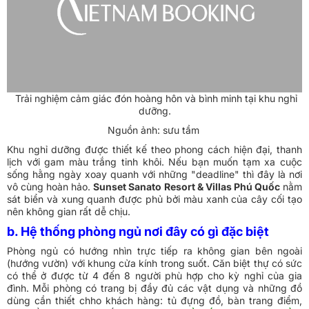
Trải nghiệm cảm giác đón hoàng hôn và bình minh tại khu nghỉ
dưỡng.
Nguồn ảnh: sưu tầm
Khu nghỉ dưỡng được thiết kế theo phong cách hiện đại, thanh
lịch với gam màu trắng tinh khôi. Nếu bạn muốn tạm xa cuộc
sống hằng ngày xoay quanh với những "deadline" thì đây là nơi
vô cùng hoàn hảo.
Sunset Sanato Resort & Villas Phú Quốc
nằm
sát biển và xung quanh được phủ bởi màu xanh của cây cối tạo
nên không gian rất dễ chịu.
b. Hệ thống phòng ngủ nơi đây có gì đặc biệt
Phòng ngủ có hướng nhìn trực tiếp ra không gian bên ngoài
(hướng vườn)
với khung cửa kính trong suốt. Căn biệt thự có sức
có thể ở được từ 4 đến 8 người phù hợp cho kỳ nghỉ của gia
đình. Mỗi phòng có trang bị đầy đủ các vật dụng và những đồ
dùng cần thiết chho khách hàng: tủ đựng đồ, bàn trang điểm,