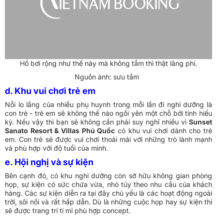
Hồ bơi rộng như thế này mà không tắm thì thật lãng phí.
Nguồn ảnh: sưu tầm
d. Khu vui chơi trẻ em
Nỗi lo lắng của nhiều phụ huynh trong mỗi lần đi nghỉ dưỡng là
con trẻ - trẻ em sẽ không thể nào ngồi yên một chỗ bởi tính hiếu
kỳ. Nếu vậy thì bạn sẽ không cần phải suy nghĩ nhiều vì
Sunset
Sanato Resort & Villas Phú Quốc
có khu vui chơi dành cho trẻ
em. Con trẻ sẽ được vui chơi thoải mái với những trò lành mạnh
và phù hợp với độ tuổi của mình.
e. Hội nghị và sự kiện
Bên cạnh đó, có khu nghỉ dưỡng còn sở hữu không gian phòng
họp, sự kiện có sức chứa vừa, nhỏ tùy theo nhu cầu của khách
hàng. Các sự kiện diễn ra tại đây chủ yếu là các hoạt động ngoài
trời, sôi nổi và rất hấp dẫn. Dù là những cuộc họp hay sự kiện thì
sẽ được trang trí tỉ mỉ phù hợp concept.