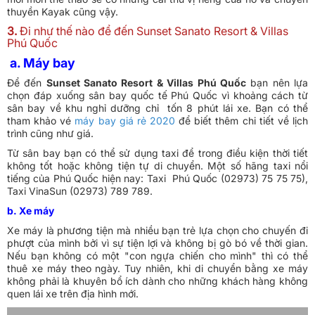
thuyền Kayak cũng vậy.
3.
Đi như thế nào để đến Sunset Sanato Resort & Villas
Phú Quốc
a. Máy bay
Để đến
Sunset Sanato Resort & Villas Phú Quốc
bạn nên lựa
chọn đáp xuống sân bay quốc tế Phú Quốc vì khoảng cách từ
sân bay về khu nghỉ dưỡng chỉ tốn 8 phút lái xe. Bạn có thể
tham khảo vé
máy bay giá rẻ 2020
để biết thêm chi tiết về lịch
trình cũng như giá.
Từ sân bay bạn có thể sử dụng taxi để trong điều kiện thời tiết
không tốt hoặc không tiện tự di chuyển. Một số hãng taxi nổi
tiếng của Phú Quốc hiện nay: Taxi Phú Quốc (02973) 75 75 75),
Taxi VinaSun (02973) 789 789.
b. Xe máy
Xe máy là phương tiện mà nhiều bạn trẻ lựa chọn cho chuyến đi
phượt của mình bởi vì sự tiện lợi và không bị gò bó về thời gian.
Nếu bạn không có một "con ngựa chiến cho mình" thì có thể
thuê xe máy theo ngày. Tuy nhiên, khi di chuyển bằng xe máy
không phải là khuyên bổ ích dành cho những khách hàng không
quen lái xe trên địa hình mới.