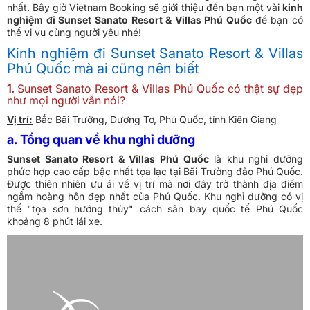
nhất. Bây giờ Vietnam Booking sẽ giới thiệu đến bạn một vài
kinh
nghiệm đi Sunset Sanato Resort & Villas Phú Quốc
để bạn có
thể vi vu cùng người yêu nhé!
Kinh nghiệm đi Sunset Sanato Resort & Villas
Phú Quốc mà ai cũng nên biết
1.
Sunset Sanato Resort & Villas Phú Quốc có thật sự đẹp
như mọi người vẫn nói?
Vị trí:
Bắc Bãi Trường, Dương Tơ, Phú Quốc, tỉnh Kiên Giang
a. Tổng quan về khu nghỉ dưỡng
Sunset Sanato Resort & Villas Phú Quốc
là khu nghỉ dưỡng
phức hợp cao cấp bậc nhất tọa lạc tại Bãi Trường đảo Phú Quốc.
Được thiên nhiên ưu ái về vị trí mà nơi đây trở thành địa điểm
ngắm hoàng hôn đẹp nhất của Phú Quốc. Khu nghỉ dưỡng có vị
thế
"tọa sơn hướng thủy"
cách sân bay quốc tế Phú Quốc
khoảng 8 phút lái xe.