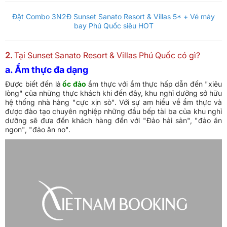
Đặt Combo 3N2Đ Sunset Sanato Resort & Villas 5* + Vé máy
bay Phú Quốc siêu HOT
2.
Tại Sunset Sanato Resort & Villas Phú Quốc có gì?
a. Ẩm thực đa dạng
Được biết đến là
ốc đảo
ẩm thực với ẩm thực hấp dẫn đến "xiêu
lòng" của những thực khách khi đến đây, khu nghỉ dưỡng sở hữu
hệ thống nhà hàng "cực xịn sò". Với sự am hiểu về ẩm thực và
được đào tạo chuyên nghiệp những đầu bếp tài ba của khu nghỉ
dưỡng sẽ đưa đến khách hàng đến với "Đảo hải sản", "đảo ăn
ngon", "đảo ăn no".