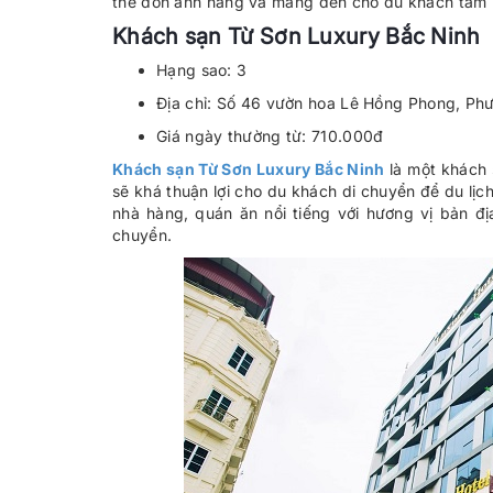
thể đón ánh nắng và mang đến cho du khách tầm n
Khách sạn Từ Sơn Luxury Bắc Ninh
Hạng sao: 3
Địa chỉ: Số 46 vườn hoa Lê Hồng Phong, Ph
Giá ngày thường từ: 710.000đ
Khách sạn Từ Sơn Luxury Bắc Ninh
là một khách 
sẽ khá thuận lợi cho du khách di chuyển để du lị
nhà hàng, quán ăn nổi tiếng với hương vị bản đị
chuyển.