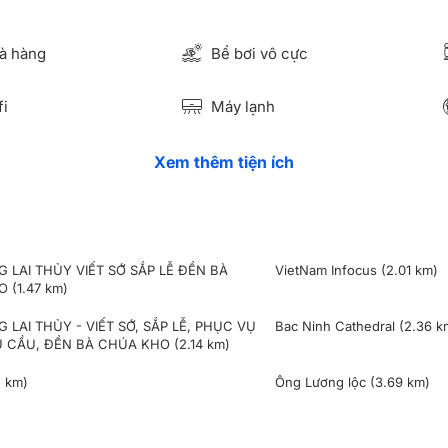
à hàng
Bể bơi vô cực
i
Máy lạnh
Xem thêm tiện ích
 LAI THỦY VIẾT SỚ SẮP LỄ ĐỀN BÀ
VietNam Infocus
(2.01 km)
HO
(1.47 km)
 LAI THỦY - VIẾT SỚ, SẮP LỄ, PHỤC VỤ
Bac Ninh Cathedral
(2.36 k
U CẦU, ĐỀN BÀ CHÚA KHO
(2.14 km)
5 km)
Ông Lương lộc
(3.69 km)