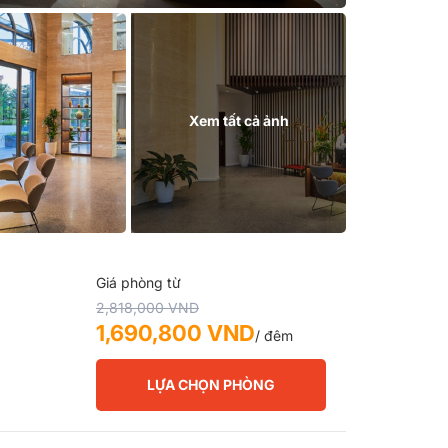
Xem tất cả ảnh
Giá phòng từ
2,818,000 VND
1,690,800 VND
/ đêm
LỰA CHỌN PHÒNG