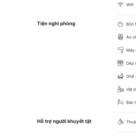
Wifi
Tiện nghi phòng
Bồn 
Áo c
Máy s
Dép đ
Ghế 
Vật d
Bàn l
Hỗ trợ người khuyết tật
Thuận