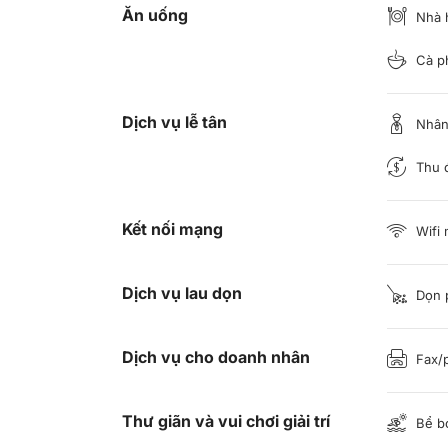
Ăn uống
Nhà 
Cà p
Dịch vụ lễ tân
Nhân 
Thu đ
Kết nối mạng
Wifi 
Dịch vụ lau dọn
Dọn 
Dịch vụ cho doanh nhân
Fax/
Thư giãn và vui chơi giải trí
Bể bơ