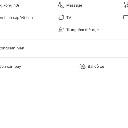
g xông hơi
Massage
n hình cáp/vệ tinh
TV
Trung tâm thể dục
ông/sân hiên
đón sân bay
Bãi đỗ xe