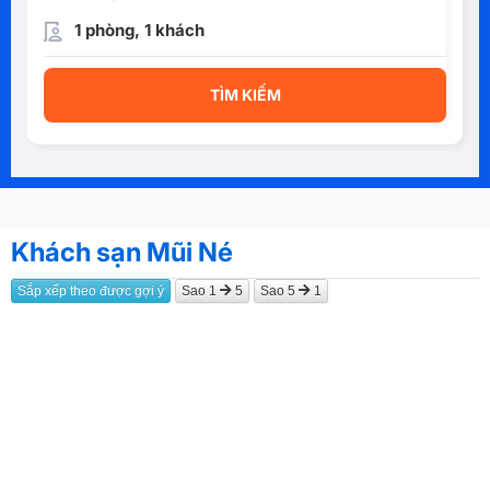
1 phòng, 1 khách
TÌM KIẾM
Khách sạn Mũi Né
Sắp xếp theo được gợi ý
Sao 1
5
Sao 5
1