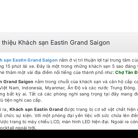
i thiệu Khách sạn Eastin Grand Saigon
h sạn Eastin Grand Saigon
nằm ở vị trí thuận lợi tại trung tâm 
g 15 phút lái xe. Đây là một trong những khách sạn 5 sao đáng 
hé thăm một vài địa điểm nổi tiếng của thành phố như:
Chợ Tân Đ
in Grand Saigon
nằm trong chuỗi của khách sạn và căn hộ cấp cao
Việt Nam, Indonesia, Myanmar, Ấn Độ và các nước Trung Đông. K
òng bất kỳ ai. Tất cả các phòng nghỉ sang trọng tại đây mang 
ủ tiện nghi cao cấp.
i ra,
Khách sạn Eastin Grand
được trang bị cơ sở vật chất hiệ
ổ chức sự kiện. Với một phòng đại yến tiệc với sức chứa lên 
ược trang bị máy chiếu LCD, màn hình LED hiện đại. Ngoài ra cò
cocktail ngoài trời.