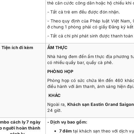
thẻ căn cước công dân hoặc hộ chiếu khi 
- Tất cả trẻ em đều được đón nhận.
- Theo quy định của Pháp luật Việt Nam,
ở chung 1 phòng phải có giấy Đăng ký kết
- Tất cả chi phí phát sinh được thanh toán 
Tiện ích đi kèm
ẨM THỰC
Nhà hàng đem đến ẩm thực địa phương tươ
có nhiều quầy bar, quầy cà phê.
PHÒNG HỌP
Phòng họp có sức chứa lên đến 460 khá
điều hành với âm thanh, ánh sáng hiện đại
KHÁC
Ngoài ra,
Khách sạn Eastin Grand Saigo
24 giờ.
mbo cách ly 7 ngày
- Dịch vụ bao gồm:
o người hoàn thành
7 đêm
tại khách sạn theo với dịch v
cách ly