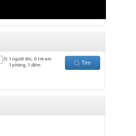
 Hồ Chí Minh
, vui lòng liên hệ số hotline
1
người lớn,
0
trẻ em
Tìm
1
phòng,
1
đêm