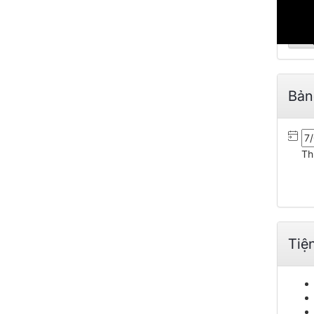
Nếu 
730
Mở r
Bản
Th
Tiệ