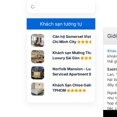
Khách sạn tương tự
Giớ
Căn hộ Somerset Vista Ho
Chi Minh City
Khác
Khách sạn Mường Thanh
khoản
Luxury Sài Gòn
thể g
Norfolk Mansion – Luxury
East
Serviced Apartment Sài
Lan, 
Gòn
hài l
đầy đ
Khách Sạn Chloe Gallery –
TPHCM
Ngoà
như t
họp đ
tiệc 