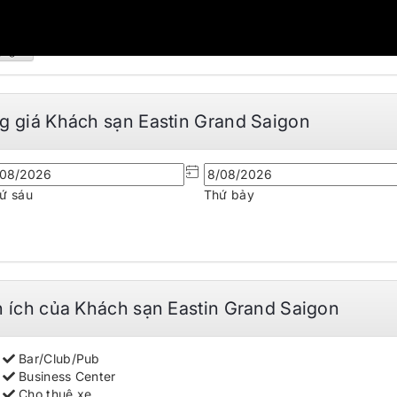
bạn có bất kỳ thắc mắc nào về dịch vụ
đặt phòng khách sạn
3 6167
để được tư vấn và hỗ trợ nhanh nhất.
ộng
g giá Khách sạn Eastin Grand Saigon
ứ sáu
Thứ bảy
n ích của Khách sạn Eastin Grand Saigon
Bar/Club/Pub
Business Center
Cho thuê xe