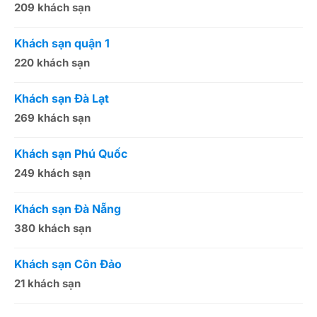
209 khách sạn
1
mình;
Jacuzzi
sẽ giúp du khách thư giãn,
casino
.
Khi đặt phòng tại
khách sạn qua Vietnambooking
, bạn sẽ có cơ
Khách sạn quận 1
K
hội nhận những ưu đãi đặc biệt. Nếu có thắc mắc cần giải đáp
220 khách sạn
2
về
khách sạn Bình Dương
, quý khách vui lòng liên hệ qua số
tổng đài
1900.4698.
Khách sạn Đà Lạt
K
269 khách sạn
5
Khách sạn Phú Quốc
K
249 khách sạn
5
Khách sạn Đà Nẵng
K
380 khách sạn
5
Khách sạn Côn Đảo
K
21 khách sạn
1