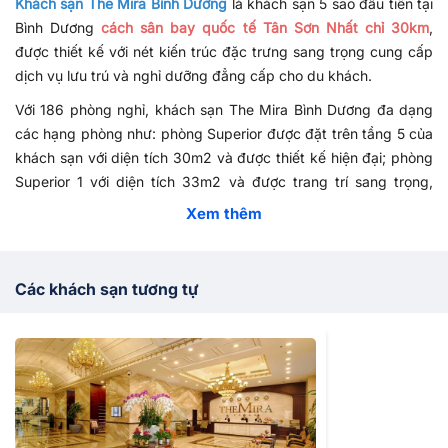
Khách sạn The Mira Bình Dương
là khách sạn 5 sao đầu tiên tại
Bình Dương
cách sân bay quốc tế Tân Sơn Nhất chỉ 30km
,
được thiết kế với nét kiến trúc đặc trưng sang trọng cung cấp
dịch vụ lưu trú và nghỉ dưỡng đẳng cấp cho du khách.
Với 186 phòng nghỉ, khách sạn The Mira Bình Dương đa dạng
các hạng phòng như: phòng Superior được đặt trên tầng 5 của
khách sạn với diện tích 30m2 và được thiết kế hiện đại; phòng
Superior 1 với diện tích 33m2 và được trang trí sang trọng,
được trang bị đầy đủ tiện nghi trong phòng; phòng Deluxe có
Xem thêm
diện tích 39m2 với đầy đủ tiện nghi trong phòng; phòng
Business Suite có diện thích 54m2 rộng lớn và được trang bị
ghế sofa trong phòng; phòng Executive Suite với diện tích
Các khách sạn tương tự
70m2 đầy đủ tiện nghi trong phòng; phòng Presidential suite
được thiết kế phù hợp với phong cách sống đẳng cấp của quý
khách; Penthouses là dạng căn hộ.
Khách sạn The Mira tại Bình Dương có
hệ thống nhà hàng
rất
lớn phục vụ món ăn các nước với thực đơn phong phú
. Nhà
hàng Hoa Cúc nằm ở tầng 4 của khách sạn, chuyên chế biến