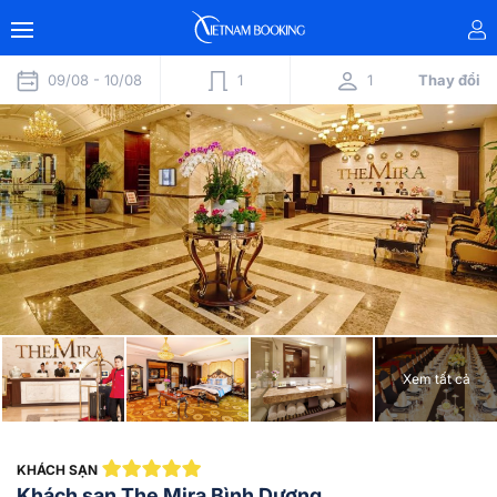
09/08 -
10/08
1
1
Thay đổi
Xem tất cả
KHÁCH SẠN
Khách sạn The Mira Bình Dương