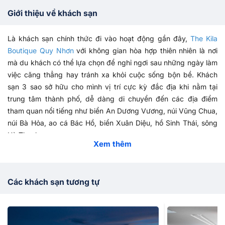
Giới thiệu về khách sạn
Là khách sạn chính thức đi vào hoạt động gần đây,
The Kila
Boutique Quy Nhơn
với không gian hòa hợp thiên nhiên là nơi
mà du khách có thể lựa chọn để nghỉ ngơi sau những ngày làm
việc căng thẳng hay tránh xa khỏi cuộc sống bộn bề. Khách
sạn 3 sao sở hữu cho mình vị trí cực kỳ đắc địa khi nằm tại
trung tâm thành phố, dễ dàng di chuyển đến các địa điểm
tham quan nổi tiếng như biển An Dương Vương, núi Vũng Chua,
núi Bà Hỏa, ao cá Bác Hồ, biển Xuân Diệu, hồ Sinh Thái, sông
Hà Thanh,...
Xem thêm
Cùng khách sạn
The Kila Boutique Quy Nhơn
tận hưởng một kì
nghỉ thật tuyệt vời với những căn phòng được trang bị đầy đủ
các vật dụng thiết yếu không khác gì ngôi nhà thứ 2 của bạn.
Các khách sạn tương tự
Nội thất mỗi phòng được thiết kế riêng, độc đáo với các thiết bị
tiện nghi hiện đại như máy xông tinh dầu, máy pha cà phê/trà,
cân điện tử, lò sưởi, ấm đun nước điện,...