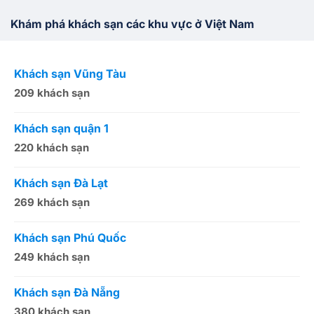
Khám phá khách sạn các khu vực ở Việt Nam
Khách sạn Vũng Tàu
K
209 khách sạn
1
Khách sạn quận 1
K
220 khách sạn
2
Khách sạn Đà Lạt
K
269 khách sạn
5
Khách sạn Phú Quốc
K
249 khách sạn
5
Khách sạn Đà Nẵng
K
380 khách sạn
5