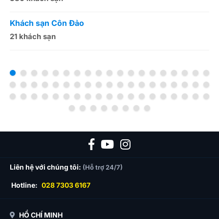
Khách sạn Côn Đảo
K
21 khách sạn
1
Liên hệ với chúng tôi:
(Hỗ trợ 24/7)
Hotline:
028 7303 6167
HỒ CHÍ MINH