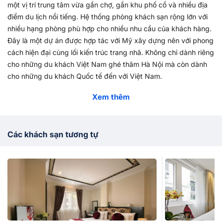
một vị trí trung tâm vừa gần chợ, gần khu phố cổ và nhiều địa
điểm du lịch nổi tiếng. Hệ thống phòng khách sạn rộng lớn với
nhiều hạng phòng phù hợp cho nhiều nhu cầu của khách hàng.
Đây là một dự án được hợp tác với Mỹ xây dựng nên với phong
cách hiện đại cùng lối kiến trúc trang nhã. Không chỉ dành riêng
cho những du khách Việt Nam ghé thăm Hà Nội mà còn dành
cho những du khách Quốc tế đến với Việt Nam.
Tại khách sạn có đầy đủ các tiện ích và trang thiết bị đạt chuẩn
Xem thêm
3 sao mang đến sự thoải mái, tiện nghi nhất cho khách hàng.
Ngoài phụ vụ bữa sáng buffet miễn phí tại nhà hàng trong
khuôn viên khách sạn, bạn còn được tự do trải nghiệm những
Các khách sạn tương tự
cảm giác thú vị tại quán cà phê ở tầng thượng với không khí rất
tự nhiên Hà Nội.
Serenity Hà Nội
là một trong những khách sạn
Hà Nội được yêu thích nhất đối với các du khách trong những
năm gần đây.
Liên hệ Vietnam Booking để đặt phòng và nhận ngay ưu đãi vô
cùng hấp dẫn. Nếu quý khách có bất kỳ thắc mắc hoặc tư vấn
về dịch vụ phòng
khách sạn Hà Nội
vui lòng liên hệ tổng đài