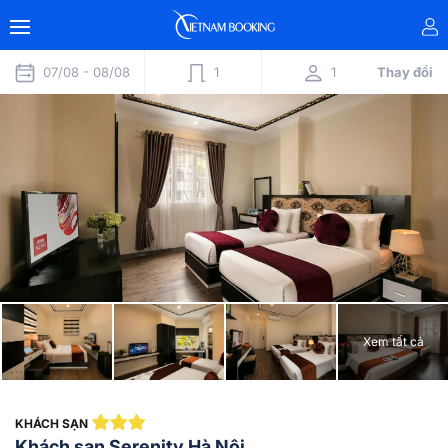
07/08 -
08/08
1
1
Thay đổi
Xem tất cả
KHÁCH SẠN
Khách sạn Serenity Hà Nội