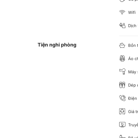
Wifi
Dịch
Tiện nghi phòng
Bồn 
Áo c
Máy s
Dép đ
Điện 
Giá t
Truyề
Bộ vệ