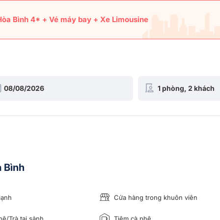
òa Bình 4* + Vé máy bay + Xe Limousine
a Bình
lạnh
Cửa hàng trong khuôn viên
ê/Trà tại sảnh
Tiệm cà phê