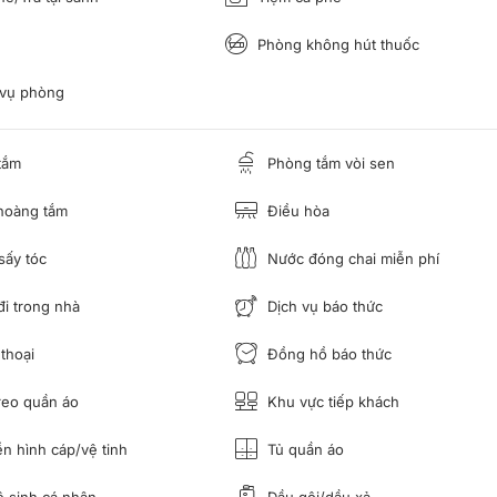
Phòng không hút thuốc
 vụ phòng
tắm
Phòng tắm vòi sen
hoàng tắm
Điều hòa
ấy tóc
Nước đóng chai miễn phí
i trong nhà
Dịch vụ báo thức
thoại
Đồng hồ báo thức
reo quần áo
Khu vực tiếp khách
n hình cáp/vệ tinh
Tủ quần áo
 sinh cá nhân
Dầu gội/dầu xả