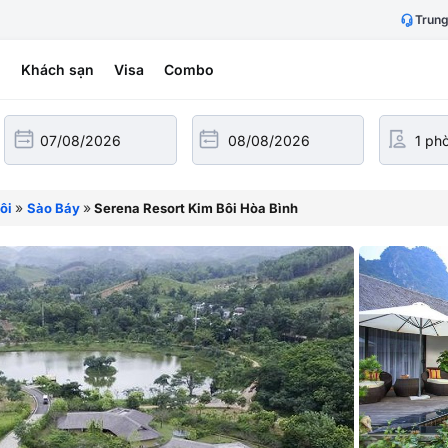
Trung
h
Khách sạn
Visa
Combo
»
»
ôi
Sào Báy
Serena Resort Kim Bôi Hòa Bình