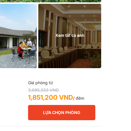
Xem tất cả ảnh
Giá phòng từ
3,085,333 VND
1,851,200 VND
/ đêm
LỰA CHỌN PHÒNG