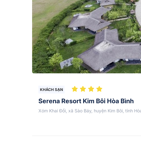
KHÁCH SẠN
Serena Resort Kim Bôi Hòa Bình
Xóm Khai Đồi, xã Sào Báy, huyện Kim Bôi, tỉnh Hò