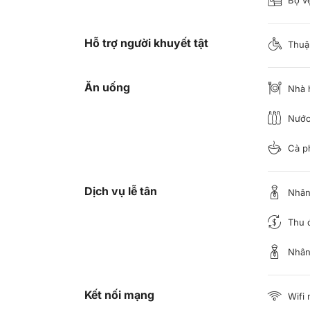
Hỗ trợ người khuyết tật
Thuận
Ăn uống
Nhà 
Nước
Cà p
Dịch vụ lễ tân
Nhân 
Thu đ
Nhân 
Kết nối mạng
Wifi 