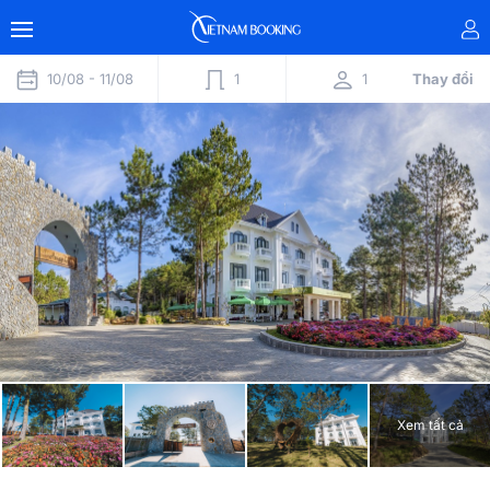
10/08 -
11/08
1
1
Thay đổi
Xem tất cả