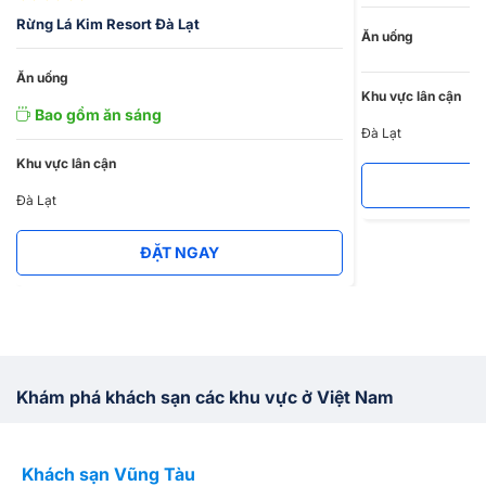
Nếu bạn muốn đặt phòng
khách sạn Đà Lạt
giá rẻ, liên hệ ngay
Rừng Lá Kim Resort Đà Lạt
Ăn uống
với Vietnam Booking qua hotline
19004698
để được tư vấn
ngay nhé!
Ăn uống
Khu vực lân cận
Bao gồm ăn sáng
Đà Lạt
Khu vực lân cận
Đà Lạt
ĐẶT NGAY
Khám phá khách sạn các khu vực ở Việt Nam
Khách sạn Vũng Tàu
K