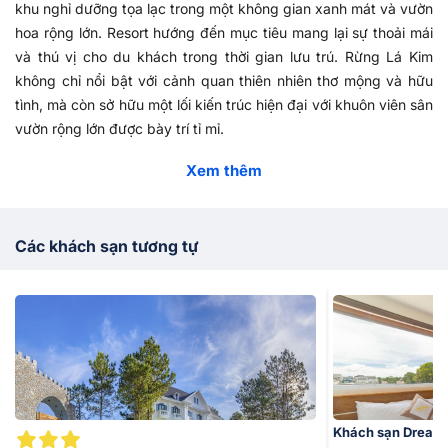
khu nghỉ dưỡng tọa lạc trong một không gian xanh mát và vườn
hoa rộng lớn. Resort hướng đến mục tiêu mang lại sự thoải mái
và thú vị cho du khách trong thời gian lưu trú. Rừng Lá Kim
không chỉ nổi bật với cảnh quan thiên nhiên thơ mộng và hữu
tình, mà còn sở hữu một lối kiến trúc hiện đại với khuôn viên sân
vườn rộng lớn được bày trí tỉ mỉ.
Xem thêm
Với 42 phòng nghỉ cao cấp,
Rừng Lá Kim Resort
hứa hẹn mang
đến trải nghiệm đáng nhớ cho cặp đôi, gia đình và nhóm bạn.
Resort được thiết kế hiện đại. Ngoài ra, không gian ngoài trời
Các khách sạn tương tự
cũng có thể tổ chức tiệc tới 100 khách. Rừng Lá Kim Resort có
vườn rau sạch, mang đến cho du khách trải nghiệm gần gũi với
tự nhiên. Resort cũng gần các điểm tham quan nổi tiếng như
Thung Lũng Tình Yêu, Đồi Mộng Mơ,...
Để đảm bảo sự tiện lợi cho du khách, resort cung cấp dịch vụ
xe điện đưa đón tận nơi.
Rừng Lá Kim Resort
là lựa chọn hàng
đầu cho du khách khi đến tham quan thành phố Đà Lạt cùng
Khách sạn Dream
không gian thoải mái, hiện đại và một loạt các tiện ích hấp dẫn.