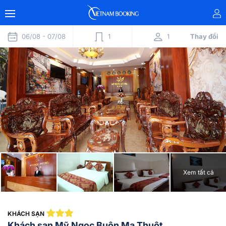
06/08 -
07/08
1
1
Thay đổi
Xem tất cả
KHÁCH SẠN
Khách sạn Mỹ Ngọc Buôn Ma Thuột