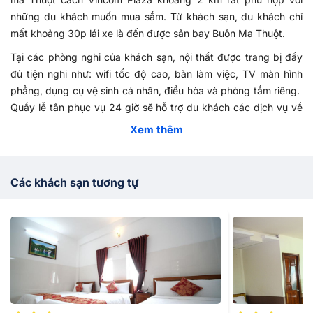
những du khách muốn mua sắm. Từ khách sạn, du khách chỉ
mất khoảng 30p lái xe là đến được sân bay Buôn Ma Thuột.
Tại các phòng nghỉ của khách sạn, nội thất được trang bị đầy
đủ tiện nghi như: wifi tốc độ cao, bàn làm việc, TV màn hình
phẳng, dụng cụ vệ sinh cá nhân, điều hòa và phòng tắm riêng.
Quầy lễ tân phục vụ 24 giờ sẽ hỗ trợ du khách các dịch vụ về
phòng nghỉ, đặt tour, đặt vé. Khách sạn cũng có chỗ để xe
Xem thêm
miễn phí nên hoàn toàn tiện lợi cho du khách đến Đak Lak bằng
xe cá nhân. Tại nhà hàng của khách sạn, du khách sẽ được
thưởng thức bữa sáng tự chọn và menu ẩm thực truyền thống
Các khách sạn tương tự
của Việt Nam.
Nếu có dự định đến Dak Lak du lịch hoặc đi công tác thì hãy hệ
với Vietnam Booking qua tổng đài
028 7303 6167
để chúng
tôi tư vấn giúp bạn
khách sạn Đắk Lắk
phù hợp nhất nhé.