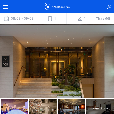
08/08 -
09/08
1
1
Thay đổi
Xem tất cả