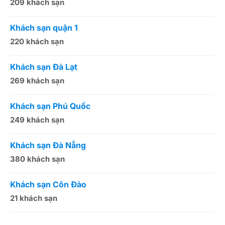
209 khách sạn
1
Khách sạn quận 1
K
220 khách sạn
2
Khách sạn Đà Lạt
K
269 khách sạn
5
Khách sạn Phú Quốc
K
249 khách sạn
5
Khách sạn Đà Nẵng
K
380 khách sạn
5
Khách sạn Côn Đảo
K
21 khách sạn
1