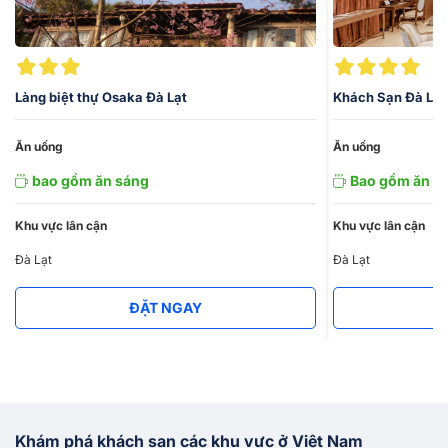
Phong cách phục vụ ân cần, đội ngũ nhân viên chuyên nghiệp
của làng biệt thự này sẽ mang đến bạn cảm giác gần gũi, thân
thiện như đang ở trong chính ngôi nhà của mình.
Làng biệt thự Osaka Đà Lạt
Khách Sạn Đà Lạt
Bạn muốn
đặt khách sạn Đà Lạt
, liên hệ ngay với Vietnam
Booking qua số hotline 1900 46 98 để nhận ngay những
Ăn uống
Ăn uống
khuyến mãi hấp dẫn.
bao gồm ăn sáng
Bao gồm ăn s
Khu vực lân cận
Khu vực lân cận
Đà Lạt
Đà Lạt
ĐẶT NGAY
Khám phá khách sạn các khu vực ở Việt Nam