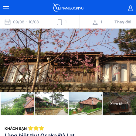
09/08 -
10/08
1
1
Thay đổi
Xem tất cả
KHÁCH SẠN
Làng biệt thự Osaka Đà Lạt