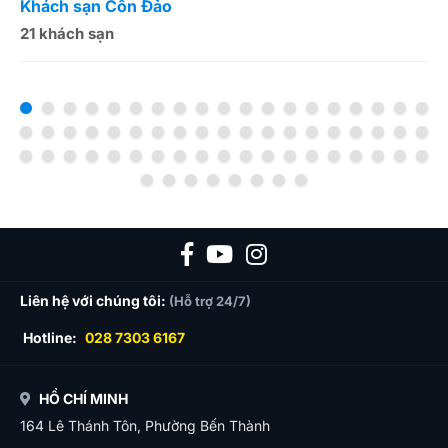
Khách sạn Côn Đảo
K
21 khách sạn
1
Liên hệ với chúng tôi:
(Hỗ trợ 24/7)
Hotline:
028 7303 6167
HỒ CHÍ MINH
164 Lê Thánh Tôn, Phường Bến Thành