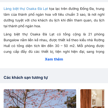
Làng biệt thự Osaka Đà Lạt
tọa lạc trên đường Đống Đa, trung
tâm của thành phố ngàn hoa với tiêu chuẩn 3 sao, là nơi nghỉ
dưỡng tuyệt vời cho khách du lịch khi đến tham quan, du lịch
tại thành phố ngàn hoa.
Làng biệt thự Osaka Đà Lạt có tổng cộng là 21 phòng
Bungalow nằm liền kề nhau, được thiết kế theo kiểu nhà Rường
Huế có tổng diện tích lên đến 30 – 50 m2. Mỗi phòng được
cung cấp đầy đủ các thiết bị, tiện nghi hiện đại, sang trọng
như: TV màn hình phẳng, khu vực tiếp khách thoải mái, tủ quần
Xem thêm
áo, phòng tắm riêng đi kèm với bồn tắm và vòi sen, mấy sấy
tóc, khăn tắm cá nhân cũng được cung cấp miễn phí tại các
phòng.
Các khách sạn tương tự
Khi
đặt phòng giá rẻ
và đến với làng biệt thự Osaka Đà Lạt quý
khách không những được tận hưởng những tiện nghi hiện đại,
những nội thất sang trọng mà còn được hòa mình vào thiên
nhiên với những loa hoa lạ, những đồi cỏ xanh thơ mộng, rừng
thông bát ngát đậm nét hoang dã của núi đồi và thảo nguyên.