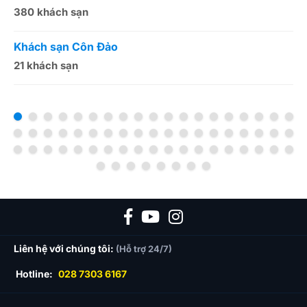
380 khách sạn
5
Khách sạn Côn Đảo
K
21 khách sạn
1
Liên hệ với chúng tôi:
(Hỗ trợ 24/7)
Hotline:
028 7303 6167