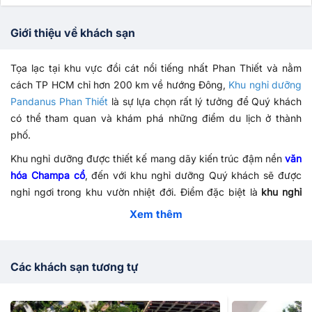
Giới thiệu về khách sạn
Tọa lạc tại khu vực đồi cát nổi tiếng nhất Phan Thiết và nằm
cách TP HCM chỉ hơn 200 km về hướng Đông,
Khu nghỉ dưỡng
Pandanus Phan Thiết
là sự lựa chọn rất lý tưởng để Quý khách
có thể tham quan và khám phá những điểm du lịch ở thành
phố.
Khu nghỉ dưỡng được thiết kế mang dãy kiến trúc đậm nền
văn
hóa Champa cổ
, đến với khu nghỉ dưỡng Quý khách sẽ được
nghỉ ngơi trong khu vườn nhiệt đới. Điểm đặc biệt là
khu nghỉ
dưỡng Pandanus
mang lại đó chính là sự độc đáo của sự tự do,
Xem thêm
thanh bình nhờ vào không gian lớn và nhiều khoảng xanh mà
không phải bất kì khu nghỉ dưỡng nào cũng có thể mang lại.
Với tổng số
Các khách sạn tương tự
257 phòng nghỉ
, Quý khách có thể lựa chọn từng
loại phòng nghỉ thích hợp với mục đích bản thân. Mỗi phòng
nghỉ trong khu nghỉ dưỡng đều được trang bị đầy đủ các thiết