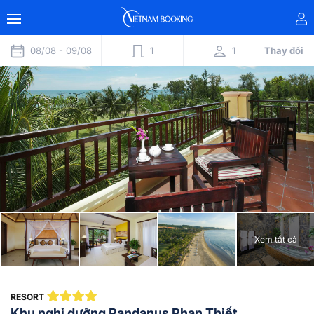
08/08 -
09/08
1
1
Thay đổi
Xem tất cả
RESORT
Khu nghỉ dưỡng Pandanus Phan Thiết