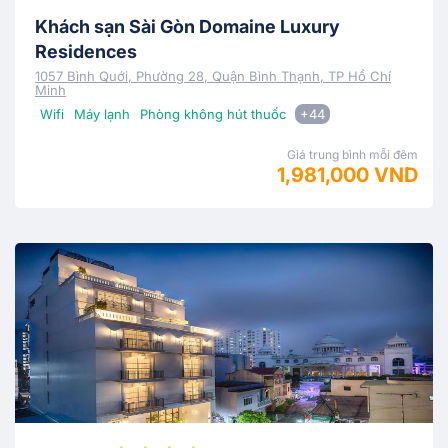
Khách sạn Sài Gòn Domaine Luxury
Residences
1057 Bình Quới, Phường 28, Quận Bình Thạnh, TP Hồ Chí
Minh
Wifi
Máy lạnh
Phòng không hút thuốc
+44
Giá trung bình mỗi đêm
1,981,000 VND