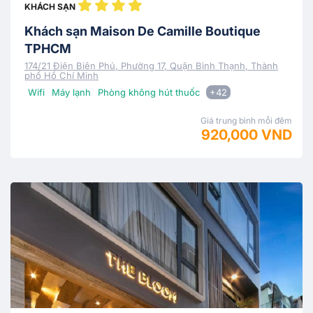
KHÁCH SẠN
Khách sạn Maison De Camille Boutique
TPHCM
174/21 Điện Biên Phủ, Phường 17, Quận Bình Thạnh, Thành
phố Hồ Chí Minh
Wifi
Máy lạnh
Phòng không hút thuốc
+42
Giá trung bình mỗi đêm
920,000 VND