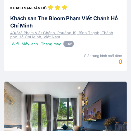
KHÁCH SẠN CĂN HỘ
Khách sạn The Bloom Phạm Viết Chánh Hồ
Chí Minh
40/8/3 Phạm Viết Chánh, Phường 19, Bình Thạnh, Thành
phố Hồ Chí Minh, Việt Nam
Wifi
Máy lạnh
Thang máy
+48
Giá trung bình mỗi đêm
0