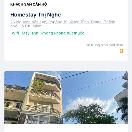
KHÁCH SẠN CĂN HỘ
Homestay Thị Nghè
26 Nguyễn Văn Lạc, Phường 19, Quận Bình Thạnh, Thành
phố Hồ Chí Minh
Wifi
Máy lạnh
Phòng không hút thuốc
Giá trung bình mỗi đêm
0