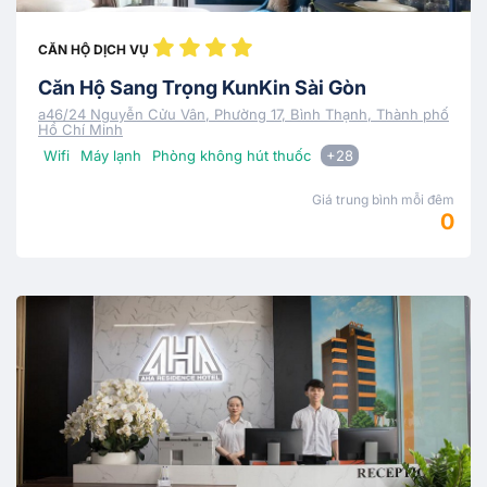
CĂN HỘ DỊCH VỤ
Căn Hộ Sang Trọng KunKin Sài Gòn
a46/24 Nguyễn Cửu Vân, Phường 17, Bình Thạnh, Thành phố
Hồ Chí Minh
Wifi
Máy lạnh
Phòng không hút thuốc
+28
Giá trung bình mỗi đêm
0