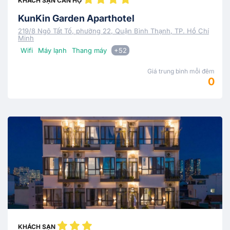
KHÁCH SẠN CĂN HỘ
KunKin Garden Aparthotel
219/8 Ngô Tất Tố, phường 22, Quận Bình Thạnh, TP. Hồ Chí
Minh
Wifi
Máy lạnh
Thang máy
+52
Giá trung bình mỗi đêm
0
KHÁCH SẠN