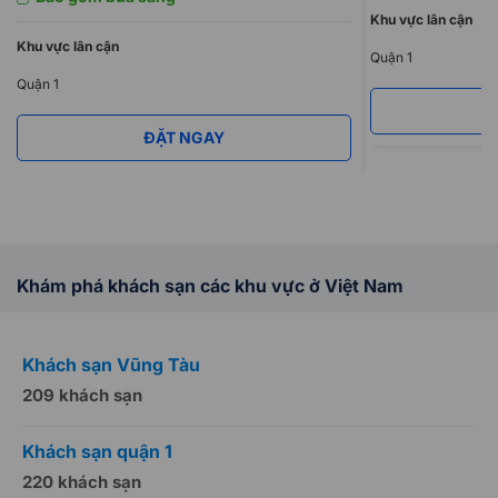
được tư vấn cụ thể.
Khu vực lân cận
Khu vực lân cận
Quận 1
Quận 1
ĐẶT NGAY
Khám phá khách sạn các khu vực ở Việt Nam
Khách sạn Vũng Tàu
K
209 khách sạn
1
Khách sạn quận 1
K
220 khách sạn
2