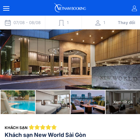
07/08 -
08/08
1
1
Thay đổi
Xem tất cả
KHÁCH SẠN
Khách sạn New World Sài Gòn