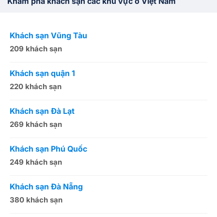
Khám phá khách sạn các khu vực ở Việt Nam
Khách sạn Vũng Tàu
K
209 khách sạn
1
Khách sạn quận 1
K
220 khách sạn
2
Khách sạn Đà Lạt
K
269 khách sạn
5
Khách sạn Phú Quốc
K
249 khách sạn
5
Khách sạn Đà Nẵng
K
380 khách sạn
5