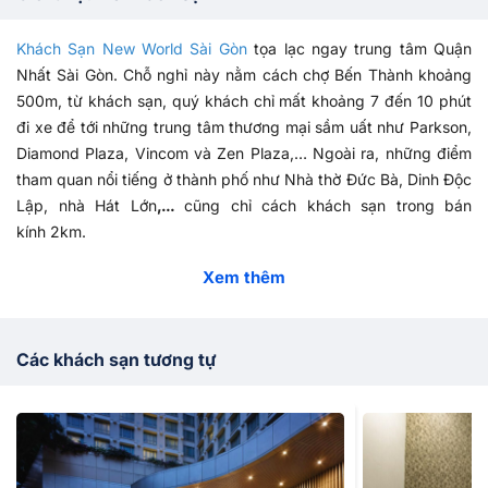
Khách Sạn New World Sài Gòn
tọa lạc ngay trung tâm Quận
Nhất Sài Gòn. Chỗ nghỉ này nằm cách chợ Bến Thành khoảng
500m, từ khách sạn, quý khách chỉ mất khoảng 7 đến 10 phút
đi xe để tới những trung tâm thương mại sầm uất như Parkson,
Diamond Plaza, Vincom và Zen Plaza,… Ngoài ra, những điểm
tham quan nổi tiếng ở thành phố như Nhà thờ Đức Bà, Dinh Độc
Lập, nhà Hát Lớn
,…
cũng chỉ cách khách sạn trong bán
kính 2km.
Khách sạn New World Sài Gòn (
New World Saigon
hotel
)
là
Xem thêm
khách sạn cao cấp được xây dựng theo tiêu chuẩn 5 sao quốc
tế,
mang phong cách hiện đại, sang trọng cùng hệ thống cơ sở
vật chất đẳng cấp. Các phòng nghỉ có hướng nhìn ra không
Các khách sạn tương tự
gian xanh mát và không kém phần sôi động của thành phố.
New World Sài Gòn sở hữu hệ thống 533 phòng nghỉ với nhiều
hạng phòng khách nhau, nhằm đáp ứng nhu cầu đa dạng của
du khách.