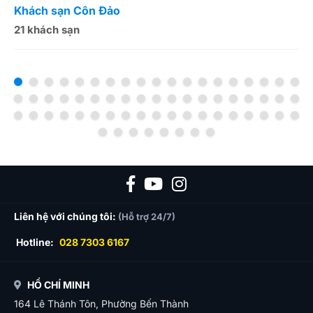
Khách sạn Côn Đảo
K
21 khách sạn
1
Liên hệ với chúng tôi:
(Hỗ trợ 24/7)
Hotline:
028 7303 6167
HỒ CHÍ MINH
164 Lê Thánh Tôn, Phường Bến Thành