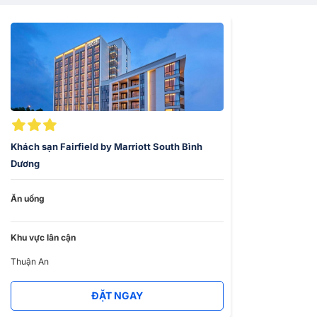
minh, mang lại một không gian rộng rãi với các tiện ích cực kỳ
mới lạ. Ngoài ra,
Fairfield by Marriott South Bình Dương
còn có
bể bơi, phòng tập thể dục và nhà hàng vô cùng sang trọng.
Nhanh tay gọi ngay
028 7303 6167
để được đặt phòng
khách
sạn Bình Dương
nhanh chóng với những ưu đãi cực khủng!
Khách sạn Fairfield by Marriott South Bình
Dương
Ăn uống
Khu vực lân cận
Thuận An
ĐẶT NGAY