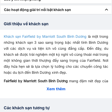
Các hoạt động giải trí nổi bật khách sạn
Giới thiệu về khách sạn
Khách sạn Fairfield by Marriott South Bình Dương
là một trong
những khách sạn 3 sao sang trọng bậc nhất tỉnh Bình Dương
với các dịch vụ và tiện ích vô cùng đẳng cấp. Đến đây, du
khách sẽ được trải nghiệm một kỳ nghỉ vô cùng thoải mái trong
một không gian thời thượng đầy sang trọng của Fairfield. Nơi
đây hứa hẹn sẽ là lựa chọn lý tưởng cho các chuyến công tác
hoặc du lịch đến Bình Dương xinh đẹp.
Fairfield by Marriott South Bình Dương
mang đậm nét đẹp của
sự tối giản. Không gian tại đây có thiết kế không quá cầu kỳ,
Xem thêm
nội thất cũng không quá nhiều nhưng vẫn mang lại đầy đủ các
tiện nghi cho du khách. Các phòng ngủ hầu hết đều chỉ sử
dụng 2 tông màu chủ đạo cơ bản là trắng và gỗ cực kỳ tinh tế.
Các khách sạn tương tự
Tất cả vật dụng trong phòng đều được sử dụng nội thất thông