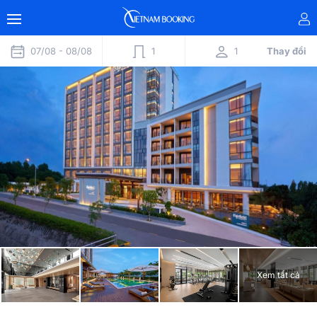
07/08 -
08/08
1
1
Thay đổi
Xem tất cả