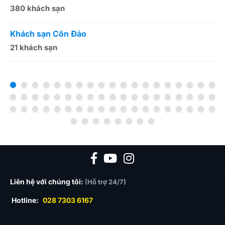
380 khách sạn
5
Khách sạn Côn Đảo
K
21 khách sạn
1
Liên hệ với chúng tôi:
(Hỗ trợ 24/7)
Hotline:
028 7303 6167