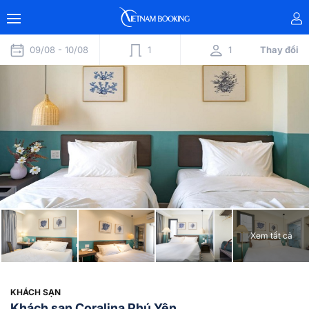
09/08 -
10/08
1
1
Thay đổi
Xem tất cả
KHÁCH SẠN
Khách sạn Coralina Phú Yên