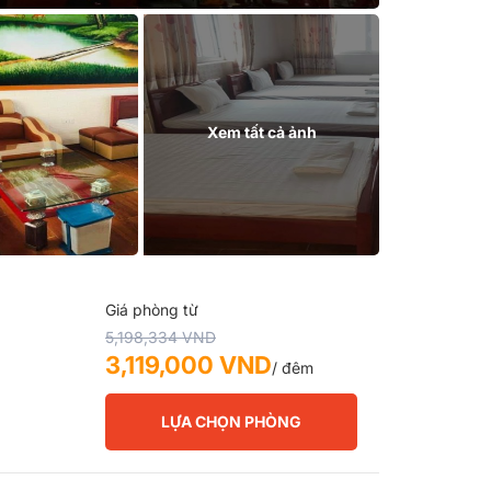
Xem tất cả ảnh
Giá phòng từ
5,198,334 VND
3,119,000 VND
/ đêm
LỰA CHỌN PHÒNG