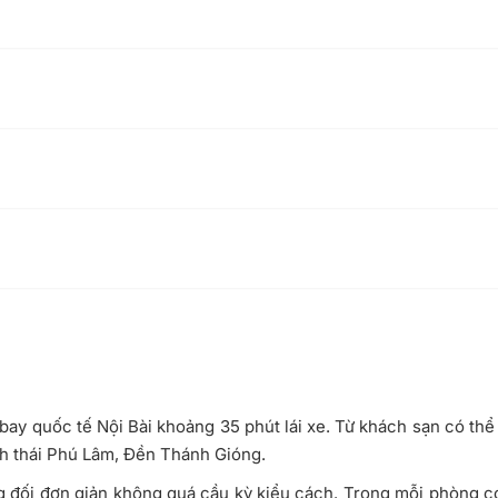
n bay quốc tế Nội Bài khoảng 35 phút lái xe. Từ khách sạn có thể
inh thái Phú Lâm, Đền Thánh Gióng.
g đối đơn giản không quá cầu kỳ kiểu cách. Trong mỗi phòng có 