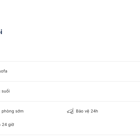
i
sofa
 suối
 phòng sớm
Bảo vệ 24h
n 24 giờ