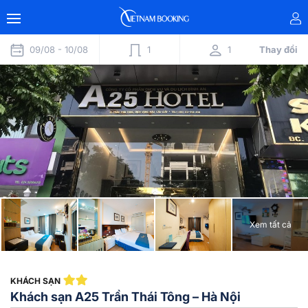
09/08 -
10/08
1
1
Thay đổi
Xem tất cả
KHÁCH SẠN
Khách sạn A25 Trần Thái Tông – Hà Nội