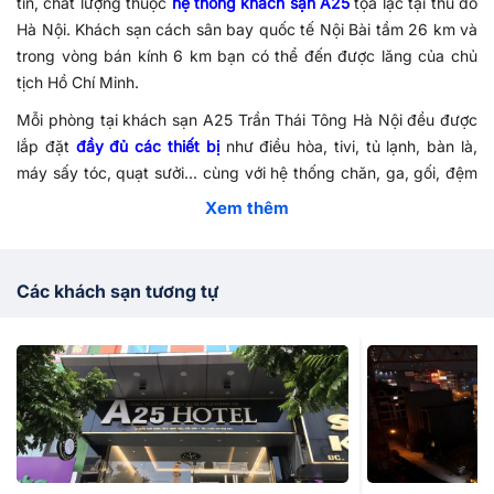
tín, chất lượng thuộc
hệ thống khách sạn A25
tọa lạc tại thủ đô
Hà Nội. Khách sạn cách sân bay quốc tế Nội Bài tầm 26 km và
trong vòng bán kính 6 km bạn có thể đến được lăng của chủ
tịch Hồ Chí Minh.
Mỗi phòng tại khách sạn A25 Trần Thái Tông Hà Nội
đều được
lắp đặt
đầy đủ các thiết bị
như điều hòa, tivi, tủ lạnh, bàn là,
máy sấy tóc, quạt sưởi... cùng với hệ thống chăn, ga, gối, đệm
được chọn lựa kỹ lưỡng. Khi lưu trú tại đây quý khách có thể
Xem thêm
cảm nhận sự thoải mái và tiện nghi nhất khi đi du lịch hay công
tác xa nhà.
Tại khách sạn A25, Quý khách có thể thoải mái nghỉ ngơi,
Các khách sạn tương tự
phóng tầm mắt ra xa ngắm nhìn khung cảnh thủ đô về đêm
hoặc tự do chìm đắm trong không gian riêng mình giữa 36 phố
phường Hà Nội. Ngoài ra, tại khách sạn còn có các dịch vụ
khác như:
dịch vụ lễ tân, dịch vụ phòng
,
nhà hàng
.
Hãy liên hệ theo hotline
1900 4698
của
Vietnam Booking
để
được tư vấn và hỗ trợ đặt phòng
khách sạn ở Hà Nội
một cách
chi tiết.