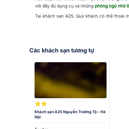
với đầy đủ dụng cụ và những
phòng ngủ nhỏ ti
Tại khách sạn A25, Quý khách có thể thoải 
gian riêng mình giữa 36 phố phường Hà Nội.
Để không bỏ lỡ cơ hội
đặt khách sạn Hà Nội
v
trình sắp tới hoặc gọi ngay đến
1900 4698
để 
Các khách sạn tương tự
Khách sạn A25 Nguyễn Trường Tộ – Hà
Nội