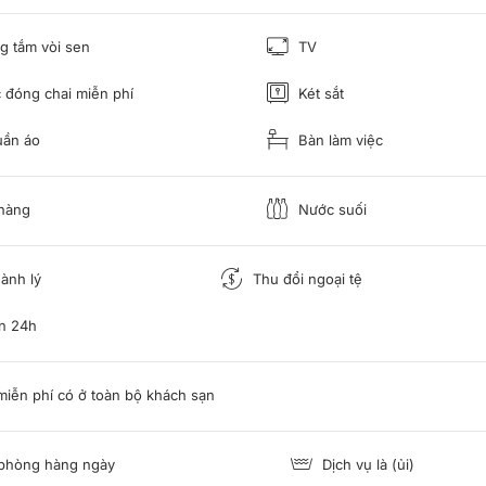
 tắm vòi sen
TV
đóng chai miễn phí
Két sắt
uần áo
Bàn làm việc
hàng
Nước suối
ành lý
Thu đổi ngoại tệ
n 24h
miễn phí có ở toàn bộ khách sạn
phòng hàng ngày
Dịch vụ là (ủi)