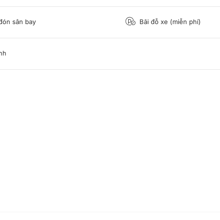
đón sân bay
Bãi đỗ xe (miễn phí)
nh