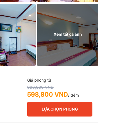
Xem tất cả ảnh
Giá phòng từ
998,000 VND
598,800 VND
/ đêm
LỰA CHỌN PHÒNG