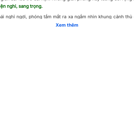
ện nghi, sang trọng.
mái nghỉ ngơi, phóng tầm mắt ra xa ngắm nhìn khung cảnh th
Xem thêm
ới giá tốt
,
Quý khách vui lòng truy cập
Vietnam Booking
để cập
được hỗ trợ đặt phòng nhanh chóng nhất.