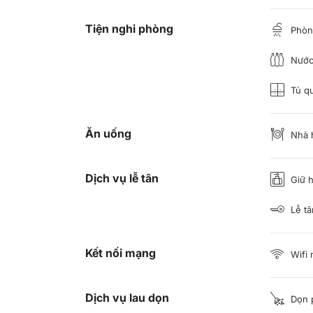
Tiện nghi phòng
Phòng
Nước 
Tủ q
Ăn uống
Nhà 
Dịch vụ lễ tân
Giữ h
Lễ tâ
Kết nối mạng
Wifi 
Dịch vụ lau dọn
Dọn 