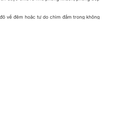
ủ đô về đêm hoặc tự do chìm đắm trong không
 nhật thông tin chi tiết và sớm nhất cho hành