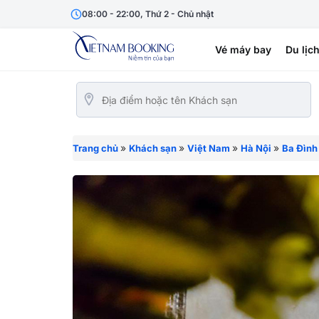
08:00 - 22:00, Thứ 2 - Chủ nhật
Vé máy bay
Du lịc
»
»
»
»
Trang chủ
Khách sạn
Việt Nam
Hà Nội
Ba Đình