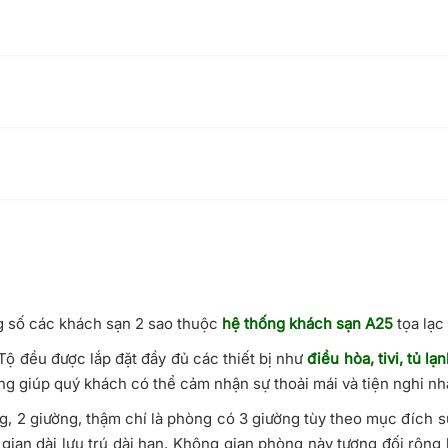
ng số các khách sạn 2 sao thuộc
hệ thống khách sạn A25
tọa lạc
ộ đều được lắp đặt đầy đủ các thiết bị như
điều hòa, tivi, tủ lạ
ng giúp quý khách có thể cảm nhận sự thoải mái và tiện nghi nhất
, 2 giường, thậm chí là phòng có 3 giường tùy theo mục đích 
 gian dài lưu trú dài hạn. Không gian phòng này tương đối rộn