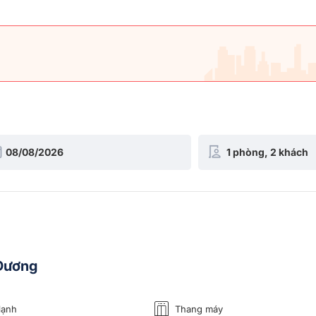
 Dương
lạnh
Thang máy