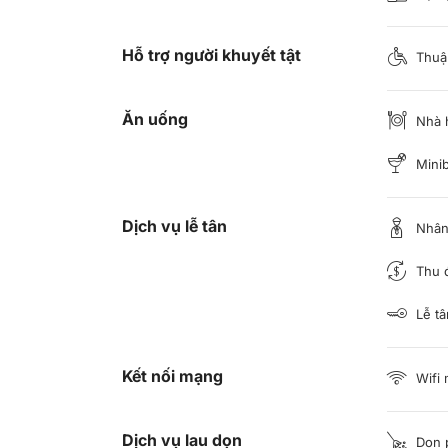
Hỗ trợ người khuyết tật
Thuận
Ăn uống
Nhà 
Minib
Dịch vụ lễ tân
Nhân 
Thu đ
Lễ tâ
Kết nối mạng
Wifi 
Dịch vụ lau dọn
Dọn 