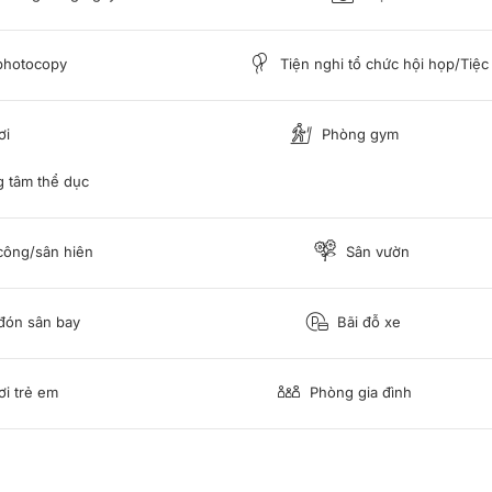
photocopy
Tiện nghi tổ chức hội họp/Tiệc
ơi
Phòng gym
 tâm thể dục
ông/sân hiên
Sân vườn
đón sân bay
Bãi đỗ xe
i trẻ em
Phòng gia đình