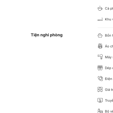
Cà ph
Khu v
Tiện nghi phòng
Bồn 
Áo c
Máy s
Dép đ
Điện 
Giá t
Truyề
Bộ vệ