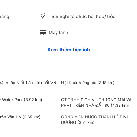
hàng
Tiện nghi tổ chức hội họp/Tiệc
Máy lạnh
Xem thêm tiện ích
ật nhập Niết-bàn dài nhất VN
Hội Khánh Pagoda
(3.18 km)
)
e Water Park
(3.92 km)
CT TNHH DỊCH VỤ THƯƠNG MẠI VÀ
PHÁT TRIỂN NHÀ ĐẤT 80
(4.33 km)
Trần Văn Hổ
(6.65 km)
CÔNG VIÊN NƯỚC THANH LỄ BÌNH
DƯƠNG
(3.71 km)