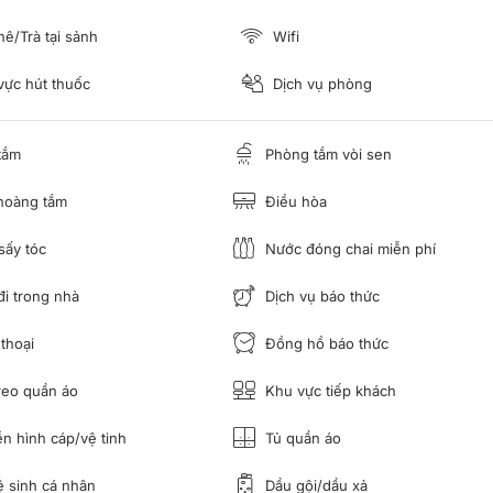
ê/Trà tại sảnh
Wifi
ực hút thuốc
Dịch vụ phòng
tắm
Phòng tắm vòi sen
hoàng tắm
Điều hòa
ấy tóc
Nước đóng chai miễn phí
i trong nhà
Dịch vụ báo thức
thoại
Đồng hồ báo thức
reo quần áo
Khu vực tiếp khách
n hình cáp/vệ tinh
Tủ quần áo
 sinh cá nhân
Dầu gội/dầu xả