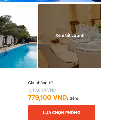
Xem tất cả ảnh
Giá phòng từ
1,113,000 VND
779,100 VND
/ đêm
LỰA CHỌN PHÒNG