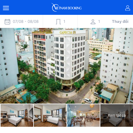
07/08 -
08/08
1
1
Thay đổi
Xem tất cả