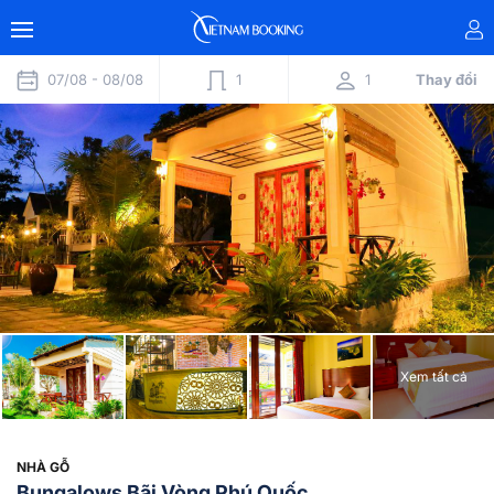
07/08 -
08/08
1
1
Thay đổi
Xem tất cả
NHÀ GỖ
Bungalows Bãi Vòng Phú Quốc