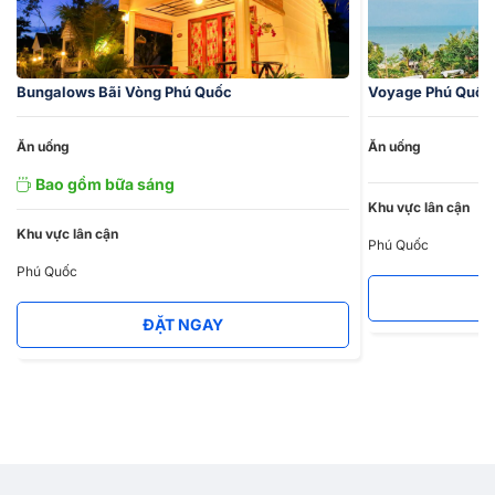
như nhà hàng phục vụ
điểm tâm miễn phí và phục vụ café &
beer cả ngày
.
Nếu Quý khách có nhu cầu
đặt phòng khách sạn Phú Quốc
thì
Bungalows Bãi Vòng đích thị là một trong những lựa chọn hàng
Bungalows Bãi Vòng Phú Quốc
Voyage Phú Quốc
đầu mà bạn nên cân nhắc.
Ăn uống
Ăn uống
Bao gồm bữa sáng
Khu vực lân cận
Khu vực lân cận
Phú Quốc
Phú Quốc
ĐẶT NGAY