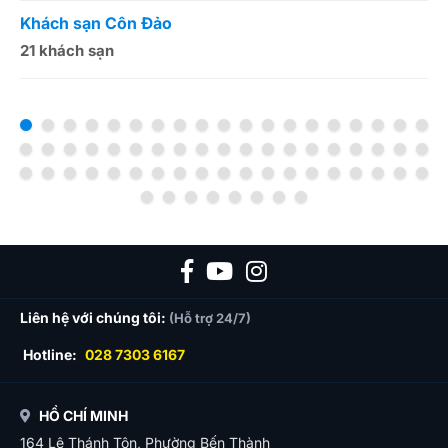
Khách sạn Côn Đảo
K
21 khách sạn
1
Liên hệ với chúng tôi:
(Hỗ trợ 24/7)
Hotline:
028 7303 6167
HỒ CHÍ MINH
164 Lê Thánh Tôn, Phường Bến Thành