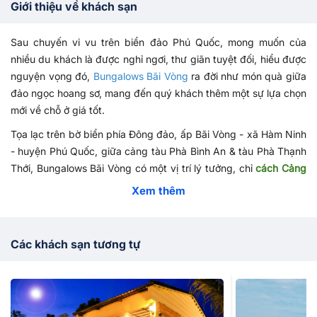
Giới thiệu về khách sạn
Sau chuyến vi vu trên biển đảo Phú Quốc, mong muốn của
nhiều du khách là được nghỉ ngơi, thư giãn tuyệt đối, hiểu được
nguyện vọng đó,
Bungalows Bãi Vòng
ra đời như món quà giữa
đảo ngọc hoang sơ, mang đến quý khách thêm một sự lựa chọn
mới về chỗ ở giá tốt.
Tọa lạc trên bờ biển phía Đông đảo, ấp Bãi Vòng - xã Hàm Ninh
- huyện Phú Quốc, giữa cảng tàu Phà Bình An & tàu Phà Thạnh
Thới, Bungalows Bãi Vòng có một vị trí lý tưởng, chỉ
cách Cảng
Bãi Vòng 500 m và
cách Cảng Bãi Vòng 500 m
và
cách Sân
Xem thêm
Bay Quốc Tế Phú Quốc 3,5 km và gần những địa điểm tham
quan du lịch trong ngày.
Bungalow được thiết kế theo lối
Các khách sạn tương tự
kiến trúc truyền thống Nam Bộ
,
biệt lập từng căn, được bố trí giữa không gian sân vườn yên
tĩnh dưới các cây rừng, thực vật tự nhiên xung quanh.
Bên cạnh đó Quý khách còn được cung cấp các dịch vụ khác