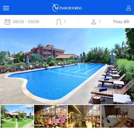
08/08 -
09/08
1
1
Thay đổi
Xem tất cả