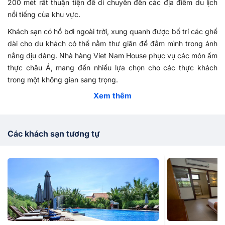
200 mét rất thuận tiện để di chuyển đến các địa điểm du lịch
nổi tiếng của khu vực.
Khách sạn có hồ bơi ngoài trời, xung quanh được bố trí các ghế
dài cho du khách có thể nằm thư giãn để đắm mình trong ánh
nắng dịu dàng. Nhà hàng Viet Nam House phục vụ các món ẩm
thực châu Á, mang đến nhiều lựa chọn cho các thực khách
trong một không gian sang trọng.
Xem thêm
Nếu bạn có bất kỳ thắc mắc nào về dịch vụ đặt phòng
khách
sạn Mũi Né
, vui lòng liên hệ số hotline
1900 4698
để được hỗ
trợ tư vấn chi tiết nhất.
Các khách sạn tương tự