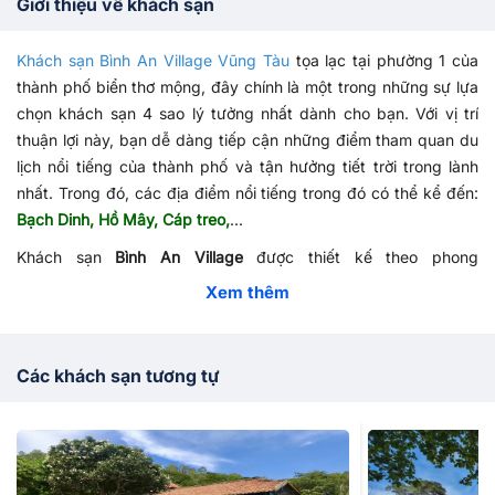
Giới thiệu về khách sạn
Khách sạn Bình An Village Vũng Tàu
tọa lạc tại phường 1 của
thành phố biển thơ mộng, đây chính là một trong những sự lựa
chọn khách sạn 4 sao lý tưởng nhất dành cho bạn. Với vị trí
thuận lợi này, bạn dễ dàng tiếp cận những điểm tham quan du
lịch nổi tiếng của thành phố và tận hưởng tiết trời trong lành
nhất. Trong đó, các địa điểm nổi tiếng trong đó có thể kể đến:
Bạch Dinh, Hồ Mây, Cáp treo,
...
Khách sạn
Bình An Village
được thiết kế theo phong
cách truyền thống Việt Nam xen lẫn chút châu Âu tinh tế với
Xem thêm
đầy đủ tiện nghi. Mỗi phòng được trang bị
máy lạnh, phòng
sinh hoạt riêng, minibar
, phòng tắm riêng, TV màn hình
phẳng,...
Các khách sạn tương tự
Ngoài ra, đến với
Bình An Village
Vũng Tàu Hotel, bạn còn được
tận hưởng dịch vụ mát xa thư giãn tại spa hoặc đi câu cá.
Khách sạn cũng cung cấp nhà hàng nhìn ra biển,
hồ bơi ngoài
trời, dịch vụ giặt ủi, cho thuê xe hơi
, bãi đậu xe,...