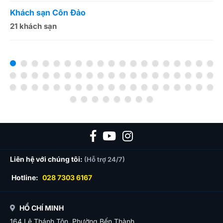
Khách sạn Côn Đảo
K
21 khách sạn
1
Liên hệ với chúng tôi:
(Hỗ trợ 24/7)
Hotline:
028 7303 6167
HỒ CHÍ MINH
164 Lê Thánh Tôn, Phường Bến Thành