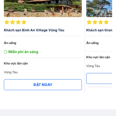
Còn chần chờ gì mà chưa đặt phòng
khách sạn Vũng Tàu
mgay
hôm nay tại Vietnam Booking. Mọi thông tin chỉ cần liên hệ số
hotline
1900 4698
sẽ được tư vấn và hỗ trợ chi tiết nhất.
Khách sạn Bình An Village Vũng Tàu
Khách sạn Grand
Ăn uống
Ăn uống
Miễn phí ăn sáng
Khu vực lân cận
Khu vực lân cận
Vũng Tàu
Vũng Tàu
ĐẶT NGAY